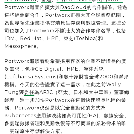
Portworx還宣佈擴大與
DaoCloud
的合作關係。通過
這些經銷商合作，Portworx正擴大其全球業務範圍，
為世界領先企業提供雲端原生存儲與數據管理。這些公
司也加入了Portworx不斷壯大的合作夥伴名單，包括
IBM、Red Hat、HPE、東芝(Toshiba)和
Mesosphere。
Portworx繼續看到希望採用容器的企業不斷增長的廣
泛需求，包括GE Digital、HPE、漢莎系統
(Lufthansa Systems)和數十家財富全球2000和聯邦
機構。今天的公告證實了這一需求，在此之前Wally
Tung獲
委任
為APJC（亞太、日本和大中華區）董事總
經理，進一步加快Portworx在這個快速增長地區的業
務。Portworx仍然是以完全自動化的方式為
Kubernetes應用解決諸如高可用性(HA)、數據安全、
多雲端數據管理和災難恢復等不可商量的業務需求的唯
一雲端原生存儲解決方案。