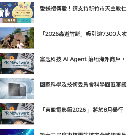
愛送禮傳愛！請支持新竹市天主教仁
愛基金會2026中秋義賣
「2026森遊竹縣」吸引逾7300人次
挑戰 宜蘭1家4口躋身前百名完登
富匙科技 AI Agent 落地海外商戶，
全面承接一線客戶服務與經營轉化
國家科學及技術委員會科學園區審議
會第34次會議核准投資案
「東盟電影節2026 」將於8月舉行
歷來最大規模 以電影連繫文化交流