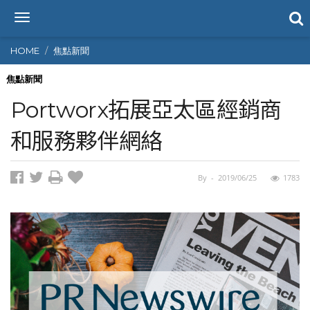
T
o
g
HOME
焦點新聞
g
l
焦點新聞
e
Portworx拓展亞太區經銷商
n
a
和服務夥伴網絡
v
i
g
By
-
2019/06/25
1783
a
t
i
o
n