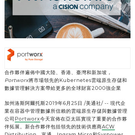
合作夥伴遍佈中國大陸、香港、臺灣和新加坡，
Portworx
將市場領先的Kubernetes雲端原生存儲和
數據管理解決方案帶給更多的全球財富2000強企業
加州洛斯阿爾托斯2019年6月25日 /美通社/ -- 現代企
業在容器中管理數據所信賴的雲端原生存儲與數據管理
公司
Portworx
今天宣佈在亞太區實現了重要的合作夥
伴拓展。新合作夥伴包括領先的技術供應商
ACW
Distribution
、
富通
、
Ingram Micro
和
Syspower
，