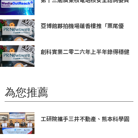
第十三屆廣東核電站核安全諮詢委員
會第二次會議召開
亞博館夥拍機場蓮香樓推「票尾優
惠」
創科實業二零二六年上半年錄得穩健
的業績
為您推薦
工研院攜手三井不動產、熊本科學園
區 助臺灣產業深化臺日技術合作 拓
展半導體供應鏈與應用市場商機