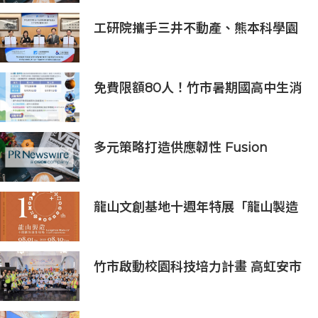
有率領先獎得主
工研院攜手三井不動產、熊本科學園
區 助臺灣產業深化臺日技術合作 拓
展半導體供應鏈與應用市場商機
免費限額80人！竹市暑期國高中生消
防體驗營6/8開放報名
多元策略打造供應韌性 Fusion
Worldwide孚昇電子榮獲2024年亞
洲金選奬
龍山文創基地十週年特展「龍山製造
10+」八月盛大展出
竹市啟動校園科技培力計畫 高虹安市
長：半導體與無人機課程培育未來科
技人才