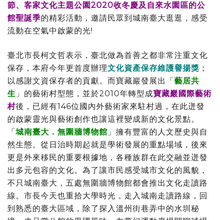
節、客家文化主題公園2020收冬慶及自來水園區的公
館聖誕季
的精彩活動，邀請民眾到城南臺大逛逛，感受
流動在空氣中啟蒙的光!
臺北市長柯文哲表示，臺北做為首善之都非常注重文化
保存，本府今年更首度辦理
文化資產保存維護譽揚獎
；
以感謝文資保存者的貢獻。而寶藏巖發展出「
藝居共
生
」的藝術村型態，並於2010年轉型成
寶藏巖國際藝術
村
後，已經有146位國內外藝術家來駐村過，在此迸發
的啟蒙靈光與藝術創作也讓這裡變成新的文化景點。
「
城南臺大．無圍牆博物館
」擁有豐富的人文歷史與自
然生態。從日治時期起就是學術發展的重點場域，後來
更是外來移民的重要根據地，各種族群在此交融並迸發
出多元包容的文化。為了讓市民感受城市文化的風貌，
不只城南臺大，五處無圍牆博物館都會推出文化走讀路
線。市長今天也重拾大學時光，走入城南走讀路線，回
到熟悉的臺大區域，除了探入溫州街巷弄中的水圳秘