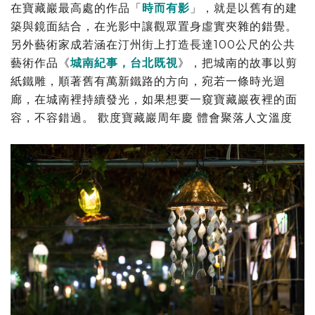
在寶藏巖最高處的作品「
時而有影
」，就是以舊有的建
築與鏡面結合，在光影中讓觀眾置身虛實夾雜的錯覺。
另外藝術家成若涵在汀州街上打造長達100公尺的公共
藝術作品《
城南紀事，台北既視
》，把城南的故事以剪
紙鐵雕，順著舊有萬新鐵路的方向，宛若一條時光迴
廊，在城南裡持續發光，如果想要一窺寶藏巖夜裡的面
容，不容錯過。 歡度寶藏巖周年慶 體會聚落人文溫度