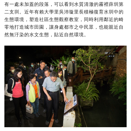
有一處未加蓋的段落，可以看到水質清澈的霧裡薛圳第
二支圳。近年有賴大學里吳沛璇里長積極復育水圳中的
生態環境，塑造社區生態觀察教室，同時利用鄰近的畸
零地打造城市田園，讓身處都市之中民眾，也能親近自
然無汙染的水文生態，貼近自然環境。