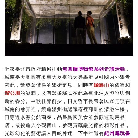
近來臺北市政府積極推動
無圍牆博物館系列走讀活動
，
城南臺大地區有著臺大及臺師大等學府吸引國內外學者
來此，散發著濃厚的學術氣息，同時有
蟾蜍山
的依靠和
瑠公圳
的滋潤，又有眾多移民在此為臺北注入包容與創
新的養分。中秋佳節前夕，柯文哲市長帶著民眾走讀在
城南的巷弄裡，繞進溫州街認識霧裡薛圳的清澈生機，
再穿過水源公館商圈，品嘗異國美食並參觀運動用品
店，最後進入小觀音山，參觀寶藏巖光節的精彩作品，
光影幻化的藝術讓人目眩神迷，下半年還有
紀州庵玩書