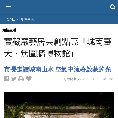
T
o
g
HOME
知性生活
g
l
知性生活
e
寶藏巖藝居共創點亮「城南臺
n
a
大．無圍牆博物館」
v
i
g
市長走讀城南山水 空氣中流著啟蒙的光
a
t
i
By
新聞中心
-
2020/10/02
3049
o
n