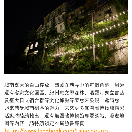
城南臺大的自由奔放，隱藏在巷弄中的每個角落，周遭
還有客家文化園區、紀州庵文學森林、溫羅汀獨立書店
及臺大日式宿舍群等文化據點等著您來發現，邀請您一
起來感受城南街區的魅力。未來更多無圍牆博物館精彩
活動將陸續推出，還有無圍牆博物館專屬網站、漫遊地
圖等內容，請持續鎖定本局臉書專頁：
https://www.facebook.com/taipeidesign
。