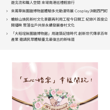
遊北流和職人空間 來場南港巡禮輕旅行
來萬華無圍牆博物館體驗多元動漫特展 Cosplay決戰西門町
蟾蜍山煥民新村文化景觀再利用工程今日開工 紀錄片首度公
開播映 聚落住戶共榮永續發展眷村文化
「大稻埕無圍牆博物館」用建築記憶時代 創新世代傳承百年
產業 邀請民眾體驗臺北最復古的新味道