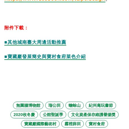
附件下載：
■其他城南臺大周邊活動推薦
■寶藏巖發展簡史與寶村食府菜色介紹
無圍牆博物館
瑠公圳
蟾蜍山
紀州庵玩書節
2020收冬慶
公館聖誕季
文化資產保存維護譽揚獎
寶藏巖國際藝術村
霧裡薛圳
寶村食府