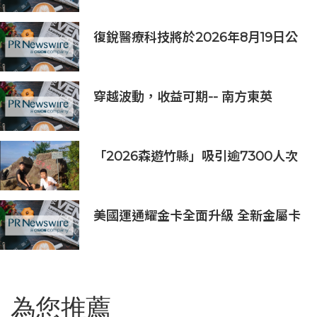
18億元
復銳醫療科技將於2026年8月19日公
佈2026年中期業績
穿越波動，收益可期-- 南方東英
KOSPI 200備兌認購期權主動型ETF
(3537.HK) 明日於香港交易所上市
「2026森遊竹縣」吸引逾7300人次
挑戰 宜蘭1家4口躋身前百名完登
美國運通耀金卡全面升級 全新金屬卡
面結合多元回饋打造質感生活體驗
為您推薦