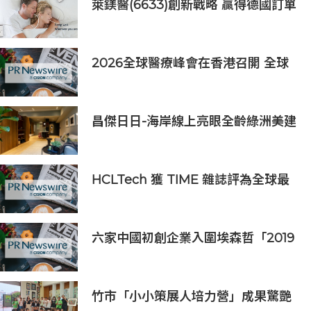
萊鎂醫(6633)創新戰略 贏得德國訂單
銷售
2026全球醫療峰會在香港召開 全球
醫療健康力量共議：讓突破真正抵達
患者
昌傑日日-海岸線上亮眼全齡綠洲美建
築
HCLTech 獲 TIME 雜誌評為全球最
具可持續發展表現的企業之一
六家中國初創企業入圍埃森哲「2019
亞太區金融科技創新實驗室」
竹市「小小策展人培力營」成果驚艷