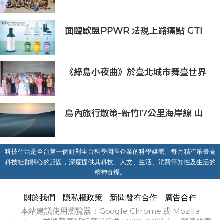
校園！學童化身專業策展人實踐展覽
面臨歐盟PPWR 法規上路痛點 GTI
第二代雙層結構紙瓶提供品牌商解決
方案
《綠島小夜曲》於臺北城市舞臺世界
首演！
島內旅行散策-新竹17公里海岸線 山
與海無框美景
科技生活是全台第一個針對全台科學園區企業的科學媒體。每月精準策畫高
科技社群關心的話題，深度提供其科技、人文、生活、消費等知性及生活的
精神食糧。
關於我們
隱私權政策
新聞發布合作
廣告合作
本站建議使用瀏覽器：Google Chrome 或 Mozilla