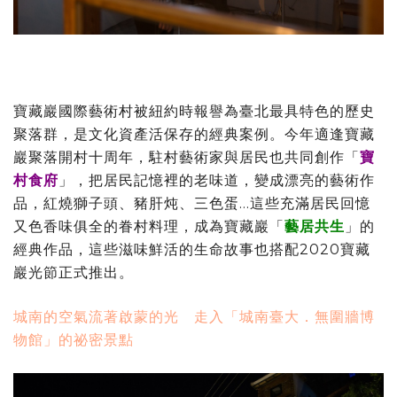
寶藏巖國際藝術村被紐約時報譽為臺北最具特色的歷史
聚落群，是文化資產活保存的經典案例。今年適逢寶藏
巖聚落開村十周年，駐村藝術家與居民也共同創作「
寶
村食府
」，把居民記憶裡的老味道，變成漂亮的藝術作
品，紅燒獅子頭、豬肝炖、三色蛋…這些充滿居民回憶
又色香味俱全的眷村料理，成為寶藏巖「
藝居共生
」的
經典作品，這些滋味鮮活的生命故事也搭配2020寶藏
巖光節正式推出。
城南的空氣流著啟蒙的光 走入「城南臺大．無圍牆博
物館」的祕密景點