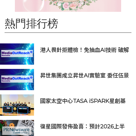
熱門排行榜
港人畏針拒體檢！免抽血AI技術 破解
大眾「避檢」困局，20分鐘一次過測
出全身慢性炎症
昇世集團成立昇世AI實驗室 委任伍景
輝博士為集團首席科學家 加速AI原生
財富管理發展
國家太空中心TASA iSPARK星創基
地落腳竹市 高虹安市長：打造太空產
業創新聚落
復星國際發佈盈喜：預計2026上半
年歸母淨利潤約人民幣15億至人民幣