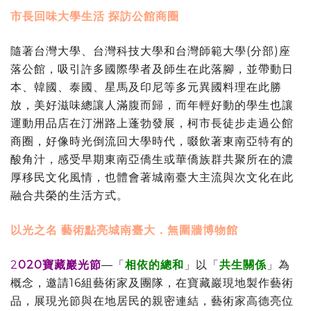
市長回味大學生活 探訪公館商圈
隨著台灣大學、台灣科技大學和台灣師範大學(分部)座
落公館，吸引許多國際學者及師生在此落腳，並帶動日
本、韓國、泰國、星馬及印尼等多元異國料理在此勝
放，美好滋味總讓人滿腹而歸，而年輕好動的學生也讓
運動用品店在汀洲路上蓬勃發展，柯市長徒步走過公館
商圈，好像時光倒流回大學時代，啜飲著東南亞特有的
酸角汁，感受早期東南亞僑生或華僑族群共聚所在的濃
厚移民文化風情，也體會著城南臺大主流與次文化在此
融合共榮的生活方式。
以光之名 藝術點亮城南臺大．無圍牆博物館
2
020寶藏巖光節
—「
相依的總和
」以「
共生關係
」為
概念，邀請16組藝術家及團隊，在寶藏巖現地製作藝術
品，展現光節與在地居民的親密連結，藝術家高德亮位