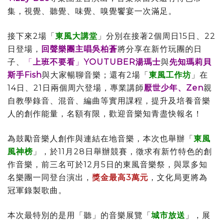
集，視覺、聽覺、味覺、嗅覺饗宴一次滿足。
接下來2場「
東風大講堂
」分別在接著2個周日15日、22
日登場，
回聲樂團主唱吳柏蒼
將分享在新竹玩團的日
子、
「
上班不要看
」
YOUTUBER湯瑪士
與
先知瑪莉貝
斯手Fish
與大家暢聊音樂；還有2場「
東風工作坊
」在
14日、21日兩個周六登場，專業講師
厭世少年、Zen
親
自教學錄音、混音、編曲等實用課程，提升及培養音樂
人的創作能量，名額有限，歡迎音樂知青盡快報名！
為鼓勵音樂人創作與連結在地音樂，本次也舉辦「
東風
風神榜
」，於11月28日舉辦競賽，徵求有新竹特色的創
作音樂，前三名可於12月5日的東風音樂祭，與眾多知
名樂團一同登台演出，
獎金最高3萬元
，文化局更將為
冠軍錄製歌曲。
本次最特別的是用「聽」的音樂展覽「
城市放送
」，展