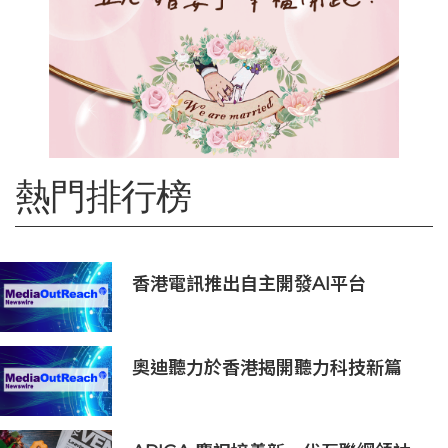
熱門排行榜
香港電訊推出自主開發AI平台
HKT.AI 一站式匯聚全球多種AI資源
助力香港實現「全民AI」
奧迪聽力於香港揭開聽力科技新篇
章：隆重推出榮獲國際設計大獎的
Oticon Zeal 及兒童專屬 Oticon
Play SI 助聽器