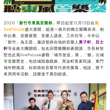
2020「
新竹市東風音樂祭
」即日起至12月13日在
風
livehouse
盛大展開，超過一個月的獨立樂團表演、創
作比賽、音樂展覽、音樂人講座、工作坊等，今年以
「新竹」為主題，邀請發跡在地的音樂人
黃子軒、呂士
軒
等金曲大團開唱，知名回聲樂團柏蒼開講，市長林智
堅也赴風livehouse參觀「城市放送」展，「聽」出城
市音樂歷史，包括城隍廟戲曲、黑金町客家民謠、東門
城年輕搖滾、站前嘻哈音樂等代表性樂風，他說，接下
來周周有活動，請樂迷千萬別錯過。