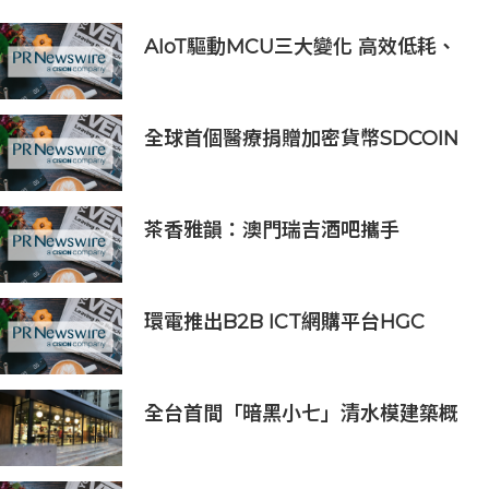
AIoT驅動MCU三大變化 高效低耗、
安全感、AI 功能
全球首個醫療捐贈加密貨幣SDCOIN
將在全球第五大交易所BW.com上線
茶香雅韻：澳門瑞吉酒吧攜手
Saicho 呈獻期間限定下午茶體驗
環電推出B2B ICT網購平台HGC
Marketplace
全台首間「暗黑小七」清水模建築概
念店！竹北新開幕。