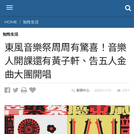
T
o
g
HOME
知性生活
g
l
知性生活
e
東風音樂祭周周有驚喜！音樂
n
a
人開課還有黃子軒、告五人金
v
i
曲大團開唱
g
a
t
i
By
新聞中心
-
2020/11/12
2317
o
n