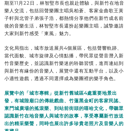
期至11月22日，林智堅市長也親赴體驗，與新竹在地音
樂人交流，包括回聲樂團主唱吳柏蒼、客家金曲歌王黃
子軒與北管子弟張子浩，都熱情分享他們在新竹成名前
後的音樂生活，林智堅市長還扮起樂團主唱，誠摯邀請
大家到新竹感受「東風」魅力。
文化局指出，城市放送展共4個展區，包括聲響軌跡、
當代面貌、城市旋律及心情點播，帶民眾從聲音潛入新
竹音樂歷史，並認識新竹樂迷的聆聽習慣，進而連結到
與新竹有緣份的音樂人，展覽中還有互動平台，以及小
小適性遊戲，透過不同選擇成為樂團裡的樂手角色。
展覽中的「城市專輯」從新竹舊城區4處重要地景出
發，有城隍廟口的傳統戲曲、竹蓮黑金町的客家民謠、
東門城廣場的搖滾樂、到站前街頭的嘻哈文化，帶聽眾
認識新竹在地音樂人與城市的故事，享受專屬新竹放送
出的精采樂聲，同時也展出許多珍貴老照片及音樂人的