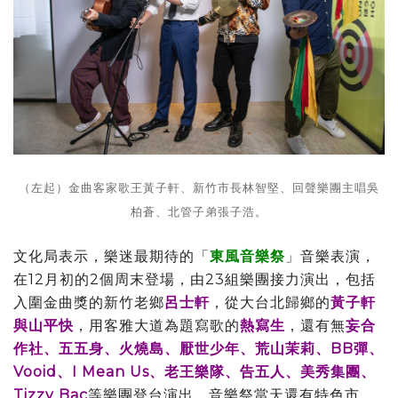
（左起）金曲客家歌王黃子軒、新竹市長林智堅、回聲樂團主唱吳
柏蒼、北管子弟張子浩。
文化局表示，樂迷最期待的「
東風音樂祭
」音樂表演，
在12月初的2個周末登場，由23組樂團接力演出，包括
入圍金曲獎的新竹老鄉
呂士軒
，從大台北歸鄉的
黃子軒
與山平快
，用客雅大道為題寫歌的
熱寫生
，還有無
妄合
作社、五五身、火燒島、厭世少年、荒山茉莉、BB彈、
Vooid、I Mean Us、老王樂隊、告五人、美秀集團、
Tizzy Bac
等樂團登台演出，音樂祭當天還有特色市