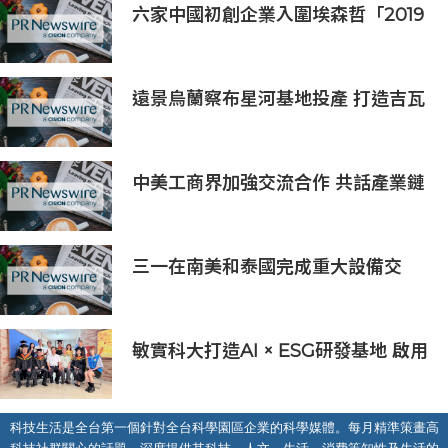
六家中國初創企業入圍埃森哲「2019
亞太區金融科技創新實驗室」
遠景烏蘭察布星河基地投產 打造吉瓦
級AI基礎設施新模式
中美工商界加強交流合作 共話產業鏈
供應鏈協同發展新機遇
三一在南美和泰國完成重大設備交
付，全球佈局持續拓展
敏實科大打造AI × ESG研發基地 啟用
AI能源研發中心 助企業邁向淨零碳
排
科技生活是全台第一個針對全台科學園區企業的科學媒體。每月精準策畫高