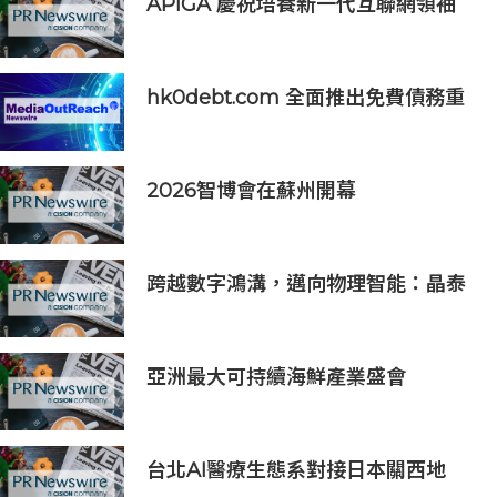
APIGA 慶祝培養新一代互聯網領袖
十週年
hk0debt.com 全面推出免費債務重
組資訊平台 助港人比較 IVA、DRP
與破產方案
2026智博會在蘇州開幕
跨越數字鴻溝，邁向物理智能：晶泰
科技發布 XtalPi Science，並發起
「科學智能開放生態聯盟」
亞洲最大可持續海鮮產業盛會
「2026永續海鮮高峰會」將於10月21
日至23日舉行，主要利益相關方將親
臨現場
台北AI醫療生態系對接日本關西地
區，15家企業展示台日創新聯動成果