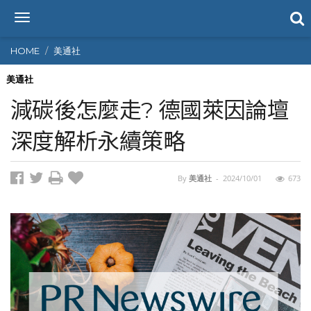
T
o
g
HOME
美通社
g
l
美通社
e
減碳後怎麼走? 德國萊因論壇
n
a
深度解析永續策略
v
i
g
By
美通社
-
2024/10/01
673
a
t
i
o
n