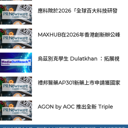
應科院於2026「全球百大科技研發
獎」中創亞洲最佳成績 三項技術榮膺
全球百大創新獎項
MAXHUB在2026年香港創新辦公峰
會上展示綜合AI協作解決方案
烏茲別克學生 Dulatkhan ：拓展視
野，在香港中文大學擘劃未來
禮邦醫藥AP301新藥上市申請獲國家
藥監局受理
AGON by AOC 推出全新 Triple
Refresh Rate 電競顯示器