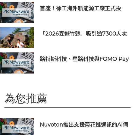
首座！徐工海外新能源工廠正式投
產，打造中印尼合作新標桿
「2026森遊竹縣」吸引逾7300人次
挑戰 宜蘭1家4口躋身前百名完登
路特斯科技、星路科技與FOMO Pay
攜手探索汽車代幣化
為您推薦
Nuvoton推出支援菊花鏈通訊的AI伺
服器用16串電池監測IC