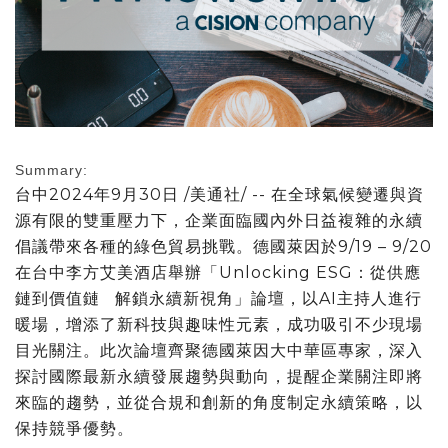
Summary:
台中
2024年9月30日
/美通社/ -- 在全球氣候變遷與資
源有限的雙重壓力下，企業面臨國內外日益複雜的永續
倡議帶來各種的綠色貿易挑戰。德國萊因於9/19 – 9/20
在台中李方艾美酒店舉辦
「
Unlocking ESG：從供應
鏈到價值鏈 解鎖永續新視角
」
論壇，以AI主持人進行
暖場，增添了新科技與趣味性元素，成功吸引不少現場
目光關注。此次論壇齊聚德國萊因大中華區專家，深入
探討國際最新永續發展趨勢與動向，提醒企業關注即將
來臨的趨勢，並從合規和創新的角度制定永續策略，以
保持競爭優勢。