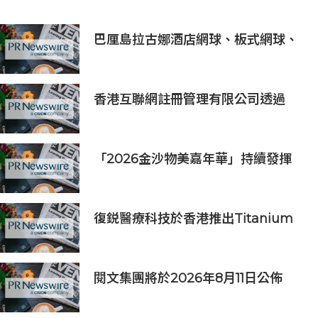
巴厘島拉古娜酒店網球、板式網球、
匹克球三合一球場登陸努沙杜瓦海岸
香港互聯網註冊管理有限公司透過
「數碼無障礙嘉許計劃」推動科技向
善 助企業實踐數碼無障礙與社會責任
「2026金沙物美嘉年華」持續發揮
盛事平台效應
復鋭醫療科技於香港推出Titanium
Prime聯合療法
閱文集團將於2026年8月11日公佈
2026年上半年業績