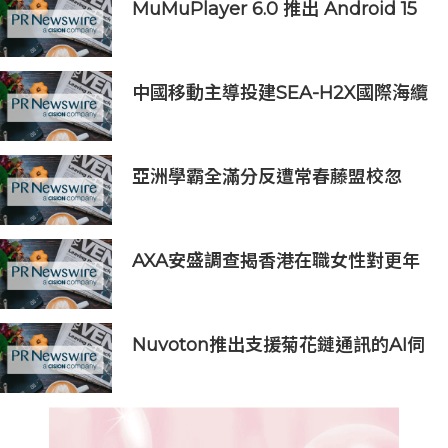
MuMuPlayer 6.0 推出 Android 15
支援，打造更完整的 PC 手遊體驗
中國移動主導投建SEA-H2X國際海纜
正式商用 構建亞太數智互聯新通道
亞洲學霸全滿分反遭常春藤盟校忽
略？ 前藤校資深招生官 Topher
Bordeau 曼谷、吉隆坡、香港、上
海巡迴揭秘：拆解「AI 罐頭包裝」陷
AXA安盛調查揭香港在職女性對更年
阱
期認知不足
Nuvoton推出支援菊花鏈通訊的AI伺
服器用16串電池監測IC