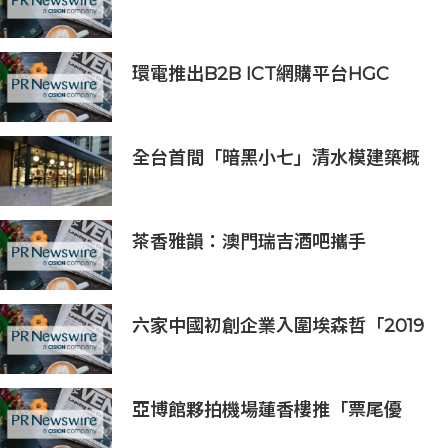
將在全球第五大交易所BW.com上線
環電推出B2B ICT網購平台HGC
Marketplace
全台首間「暗黑小七」清水模建築概
念店！竹北新開幕。
茶香雅韻：澳門瑞吉酒吧攜手
Saicho 呈獻期間限定下午茶體驗
六家中國初創企業入圍埃森哲「2019
亞太區金融科技創新實驗室」
亞博館夥拍機場蓮香樓推「票尾優
惠」