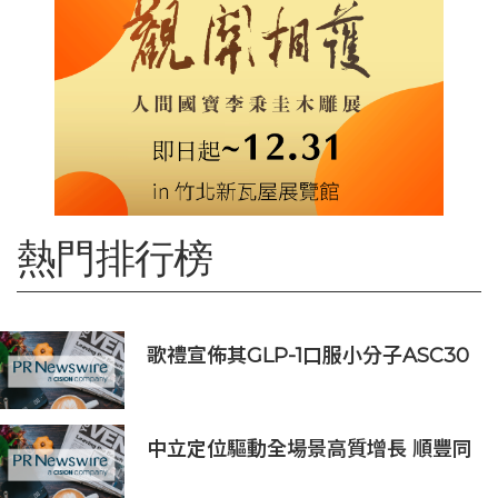
熱門排行榜
歌禮宣佈其GLP-1口服小分子ASC30
啟動全球III期臨床研究，並公佈其同
類首創口服小分子GLP-1/GIP/胰澱素
固定劑量復方制劑的積極臨床前數據
中立定位驅動全場景高質增長 順豐同
城（09699.HK）2026上半年業績預