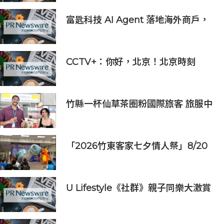
喜
富匙科技 AI Agent 落地海外商戶，
全面承接一線客戶服務與經營轉化
CCTV+：你好，北京！北京時刻
竹縣一杯仙草茶圈粉國際旅客 旅服中
心盛夏奉茶推廣活動到8/31
「2026竹東客家七夕情人祭」8/20
登場 連4天邀民眾逛商圈再換限量好
禮
U Lifestyle《社群》親子同樂大激賞
激送主題樂園門票/人氣自助
餐/CHIIKAWA特展景品/嬰兒用品等