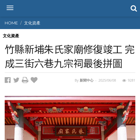
T
o
g
HOME
文化資產
g
l
文化資產
e
竹縣新埔朱氏家廟修復竣工 完
n
a
成三街六巷九宗祠最後拼圖
v
i
g
By
新聞中心
-
2025/06/08
9281
a
t
i
o
n