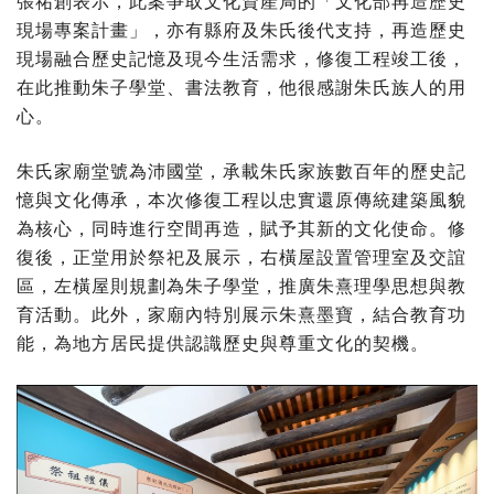
張祐創表示，此案爭取文化資產局的「文化部再造歷史
現場專案計畫」，亦有縣府及朱氏後代支持，再造歷史
現場融合歷史記憶及現今生活需求，修復工程竣工後，
在此推動朱子學堂、書法教育，他很感謝朱氏族人的用
心。
朱氏家廟堂號為沛國堂，承載朱氏家族數百年的歷史記
憶與文化傳承，本次修復工程以忠實還原傳統建築風貌
為核心，同時進行空間再造，賦予其新的文化使命。修
復後，正堂用於祭祀及展示，右橫屋設置管理室及交誼
區，左橫屋則規劃為朱子學堂，推廣朱熹理學思想與教
育活動。此外，家廟內特別展示朱熹墨寶，結合教育功
能，為地方居民提供認識歷史與尊重文化的契機。