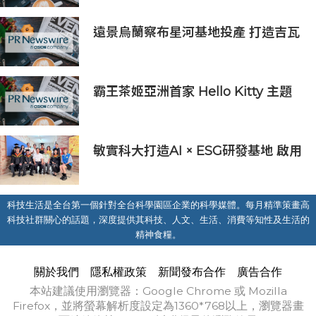
遠景烏蘭察布星河基地投產 打造吉瓦
級AI基礎設施新模式
霸王茶姬亞洲首家 Hello Kitty 主題
超級茶倉登陸灣仔
敏實科大打造AI × ESG研發基地 啟用
AI能源研發中心 助企業邁向淨零碳
排
科技生活是全台第一個針對全台科學園區企業的科學媒體。每月精準策畫高
科技社群關心的話題，深度提供其科技、人文、生活、消費等知性及生活的
精神食糧。
關於我們
隱私權政策
新聞發布合作
廣告合作
本站建議使用瀏覽器：Google Chrome 或 Mozilla
Firefox，並將螢幕解析度設定為1360*768以上，瀏覽器畫