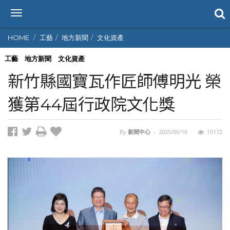
T
o
g
HOME
工藝
地方新聞
文化資產
g
l
工藝
地方新聞
文化資產
e
新竹縣國寶瓦作匠師傅明光 榮
n
a
獲第44屆行政院文化獎
v
i
g
By
新聞中心
-
2025/06/16
10172
a
t
i
o
n