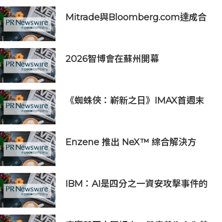
Mitrade與Bloomberg.com達成合
作，助力亞洲交易者應對可信洞察與
網絡影響力邊界模糊問題
2026智博會在蘇州開幕
《蜘蛛俠：嶄新之日》IMAX首週末
斬獲1.3億元 創系列最佳紀錄
Enzene 推出 NeX™ 綜合解決方
案， 助力實現具成本效益、高產率的
本地生物製造
IBM：AI是四分之一資安攻擊事件的
幕後黑手 平均經濟損失達600萬美元