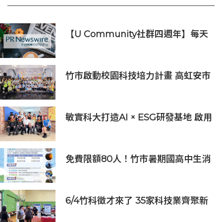
【U Community社群四週年】每天
陪您倒數聖誕
竹市啟動校園科技培力計畫 高虹安市
長：半導體與無人機課程培育未來科
技人才
敏實科大打造AI × ESG研發基地 啟用
AI能源研發中心 助企業邁向淨零碳
排
免費限額80人！竹市暑期國高中生消
防體驗營6/8開放報名
6/4竹科徵才來了 35家科技業齊聚新
竹開門迎新鮮人