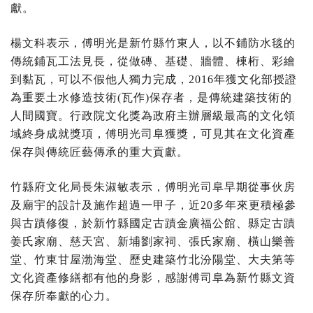
獻。
楊文科表示，傅明光是新竹縣竹東人，以不鋪防水毯的
傳統鋪瓦工法見長，從做磚、基礎、牆體、棟桁、彩繪
到黏瓦，可以不假他人獨力完成，2016年獲文化部授證
為重要土水修造技術(瓦作)保存者，是傳統建築技術的
人間國寶。行政院文化獎為政府主辦層級最高的文化領
域終身成就獎項，傅明光司阜獲獎，可見其在文化資產
保存與傳統匠藝傳承的重大貢獻。
竹縣府文化局長朱淑敏表示，傅明光司阜早期從事伙房
及廟宇的設計及施作超過一甲子，近20多年來更積極參
與古蹟修復，於新竹縣國定古蹟金廣福公館、縣定古蹟
姜氏家廟、慈天宮、新埔劉家祠、張氏家廟、橫山樂善
堂、竹東甘屋渤海堂、歷史建築竹北汾陽堂、大夫第等
文化資產修繕都有他的身影，感謝傅司阜為新竹縣文資
保存所奉獻的心力。