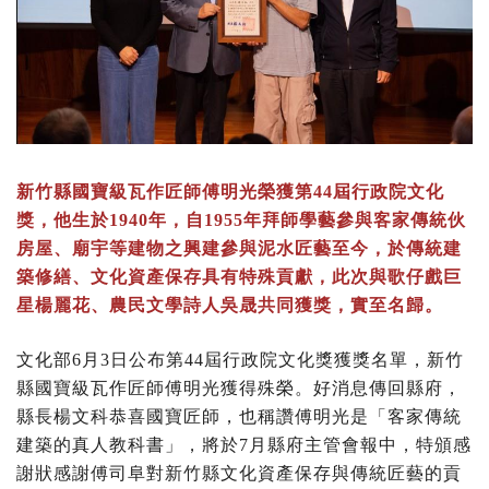
新竹縣國寶級瓦作匠師傅明光榮獲第44屆行政院文化
獎，他生於1940年，自1955年拜師學藝參與客家傳統伙
房屋、廟宇等建物之興建參與泥水匠藝至今，於傳統建
築修繕、文化資產保存具有特殊貢獻，此次與歌仔戲巨
星楊麗花、農民文學詩人吳晟共同獲獎，實至名歸。
文化部6月3日公布第44屆行政院文化獎獲獎名單，新竹
縣國寶級瓦作匠師傅明光獲得殊榮。好消息傳回縣府，
縣長楊文科恭喜國寶匠師，也稱讚傅明光是「客家傳統
建築的真人教科書」，將於7月縣府主管會報中，特頒感
謝狀感謝傅司阜對新竹縣文化資產保存與傳統匠藝的貢