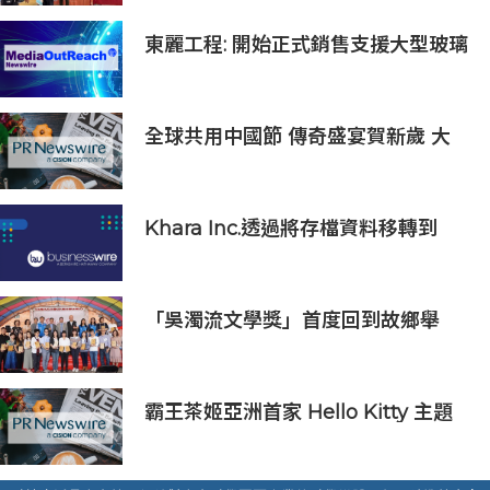
東麗工程: 開始正式銷售支援大型玻璃
面板的半導體貼裝設備「UC5000」
全球共用中國節 傳奇盛宴賀新歲 大
年除夕《傳奇中國節 春節》7小時不
間斷直播 無縫銜接總臺春晚
Khara Inc.透過將存檔資料移轉到
Wasabi Hot Cloud Storage節省
80%的營運和管理成本
「吳濁流文學獎」首度回到故鄉舉
辦！何郁青抱走短篇小說、現代詩雙
首獎
霸王茶姬亞洲首家 Hello Kitty 主題
超級茶倉登陸灣仔