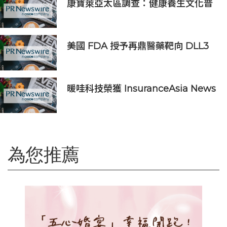
康寶萊亞太區調查：健康養生文化普
及 五分之四消費者重視整體健康
美國 FDA 授予再鼎醫藥靶向 DLL3
抗體藥物偶聯物 Zocilurtatug
Pelitecan（Zoci）孤兒藥資格認
定，用於治療神經內分泌癌（NEC）
暖哇科技榮獲 InsuranceAsia News
2026 中國區「數碼轉型卓越獎」
為您推薦