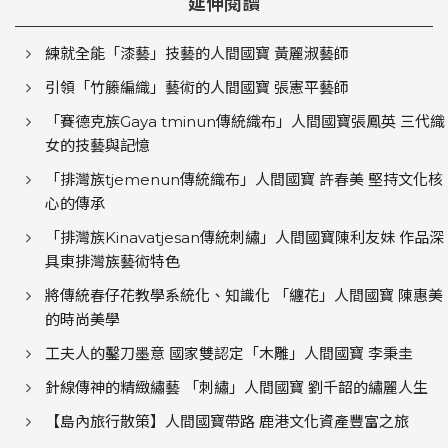
延伸閱讀
練就全能「漆藝」技藝的人間國寶 黃麗淑藝師
引領「竹籐編織」藝術的人間國寶 張憲平藝師
「賽德克族Gaya tminun傳統織布」人間國寶張鳳英 三代織
女的技藝與記憶
「排灣族tjemenun傳統織布」人間國寶 許春美 堅持文化核
心的傳承
「排灣族Kinavatjesan傳統刺繡」人間國寶陳利友妹 作品深
具東排灣族藝術特色
將傳統春仔花教學系統化、知識化 「纏花」人間國寶 陳惠美
的時尚美學
工夫人的鑿刀墨意 國家雙認定「木雕」人間國寶 李秉圭
針線傳神的精緻繡藝 「刺繡」人間國寶 劉千韶的繡麗人生
【島內旅行散策】人間國寶帶路 鹿港文化資產豐富之旅