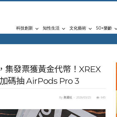
科技創新
知性生活
文化藝術
50+樂齡
易，集發票獲黃金代幣！XREX
 AirPods Pro 3
By
美通社
-
2026/03/25
645