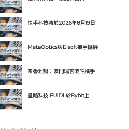
FOMO Pay攜手探索汽車代幣
化
快手科技將於2026年8月19日
公佈2026年第二季度及中期業
績
MetaOptics與Elsoft攜手擴展
下一代半導體光學製造設備產
能
茶香雅韻：澳門瑞吉酒吧攜手
Saicho 呈獻期間限定下午茶體
驗
星路科技 FUIDL於Bybit上
架，亞洲首個RWA全流程閉環
生態落地