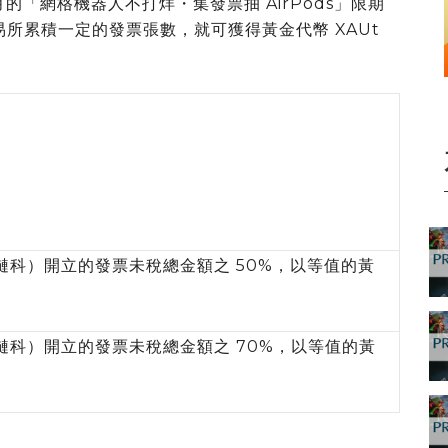
個月的「網格機器人不打烊・集發票抽 AirPods」限期
易所累積一定的發票張數，就可獲得黃金代幣 XAUt
（鏈科）開立的發票未稅總金額之 50%，以等值的黃
（鏈科）開立的發票未稅總金額之 70%，以等值的黃