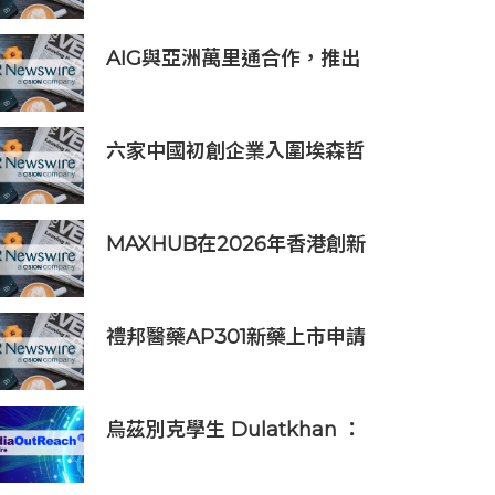
步
AIG與亞洲萬里通合作，推出
旅遊保險優惠
六家中國初創企業入圍埃森哲
「2019亞太區金融科技創新實
驗室」
MAXHUB在2026年香港創新
辦公峰會上展示綜合AI協作解
決方案
禮邦醫藥AP301新藥上市申請
獲國家藥監局受理
烏茲別克學生 Dulatkhan ：
拓展視野，在香港中文大學擘
劃未來