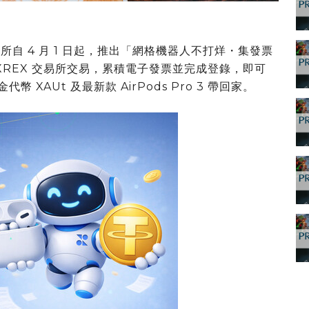
 交易所自 4 月 1 日起，推出「網格機器人不打烊・集發票
在 XREX 交易所交易，累積電子發票並完成登錄，即可
 XAUt 及最新款 AirPods Pro 3 帶回家。