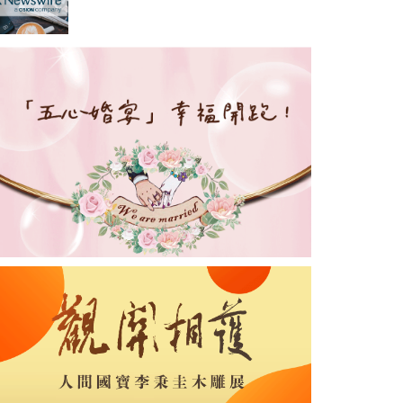
生領袖峰會 」：全球連結、在
地共益，驅動以影響為本的學
生領袖