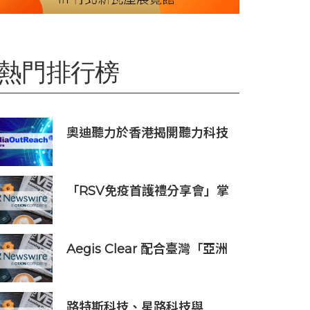
熱門排行榜
奧迪聽力於香港揭開聽力科技
新篇章：隆重推出榮獲國際設
計大獎的 Oticon Zeal 及兒童
專屬 Oticon Play SI 助聽器
「RSV免疫首護禮分享會」掌
握產前免疫黃金期 守護初生
BB第一步
Aegis Clear 配合臺灣「亞洲
資產管理中心」政策
路特斯科技、星路科技與