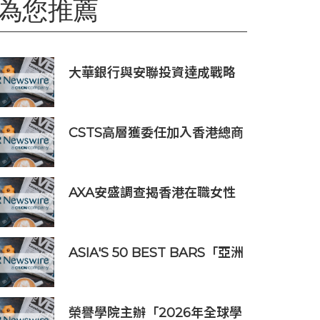
為您推薦
大華銀行與安聯投資達成戰略
分銷合作，深化財富業務佈局
CSTS高層獲委任加入香港總商
會轄下委員會
AXA安盛調查揭香港在職女性
對更年期認知不足
ASIA'S 50 BEST BARS「亞洲
50最佳酒吧」公布2026年度
第51-100名榜單
榮譽學院主辦「2026年全球學