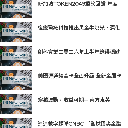
新加坡TOKEN2049重磅回歸 年度
行業頂級盛會再度啟幕
復鋭醫療科技推出黑金牛奶光，深化
中國能量源設備業務佈局
創科實業二零二六年上半年錄得穩健
的業績
美國運通耀金卡全面升級 全新金屬卡
面結合多元回饋打造質感生活體驗
穿越波動，收益可期-- 南方東英
KOSPI 200備兌認購期權主動型ETF
(3537.HK) 明日於香港交易所上市
連連數字蟬聯CNBC 「全球頂尖金融