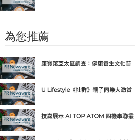
科技公司」榜單，彰顯中國金融科技
企業全球競爭力
為您推薦
康寶萊亞太區調查：健康養生文化普
及 五分之四消費者重視整體健康
U Lifestyle《社群》親子同樂大激賞
激送主題樂園門票/人氣自助
餐/CHIIKAWA特展景品/嬰兒用品等
好禮｜召集Foodie率先試食星級酒店
技嘉展示 AI TOP ATOM 四機串聯叢
自助餐
集，以科學運算驗證地端 AI 擴展能
力