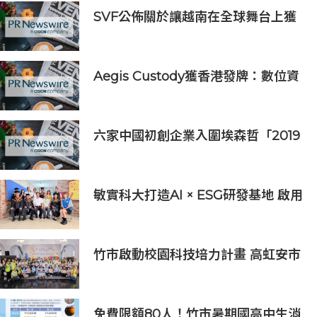
SVF公佈關於讓越南在全球舞台上獲
得一席之地的宏大願景
Aegis Custody獲香港發牌：數位資
產金融服務發展更進一步
六家中國初創企業入圍埃森哲「2019
亞太區金融科技創新實驗室」
敏實科大打造AI × ESG研發基地 啟用
AI能源研發中心 助企業邁向淨零碳
排
竹市啟動校園科技培力計畫 高虹安市
長：半導體與無人機課程培育未來科
技人才
免費限額80人！竹市暑期國高中生消