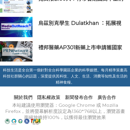
防體驗營6/8開放報名
烏茲別克學生 Dulatkhan ：拓展視
野，在香港中文大學擘劃未來
禮邦醫藥AP301新藥上市申請獲國家
藥監局受理
科技生活是全台第一個針對全台科學園區企業的科學媒體。每月精準策畫高
科技社群關心的話題，深度提供其科技、人文、生活、消費等知性及生活的
精神食糧。
關於我們
隱私權政策
新聞發布合作
廣告合作
本站建議使用瀏覽器：Google Chrome 或 Mozilla
Firefox，並將螢幕解析度設定為1360*768以上，瀏覽器畫
面縮放維持100%，以獲得最佳瀏覽效果