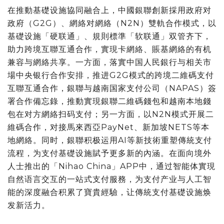
在推動基礎设施協同融合上，中國銀聯創新採用政府对
政府（G2G）、網絡对網絡（N2N）雙軌合作模式，以
基礎设施「硬联通」、規則標準「软联通」双管齐下，
助力跨境互聯互通合作，實現卡網絡、賬基網絡的有机
兼容与網絡共享。一方面，落實中国人民銀行与相关市
場中央银行合作安排，推进G2G模式的跨境二維碼支付
互聯互通合作，銀聯与越南国家支付公司（NAPAS）簽
署合作備忘錄，推動實現銀聯二維碼錢包和越南本地錢
包在对方網絡扫码支付；另一方面，以N2N模式开展二
維碼合作，对接馬來西亞PayNet、新加坡NETS等本
地網絡。同时，銀聯积极运用AI等新技術重塑傳統支付
流程，为支付基礎设施賦予更多新的內涵。在面向境外
人士推出的「Nihao China」APP中，通过智能体實現
自然语言交互的一站式支付服務，为支付产业与人工智
能的深度融合积累了寶貴經驗，让傳統支付基礎设施焕
发新活力。