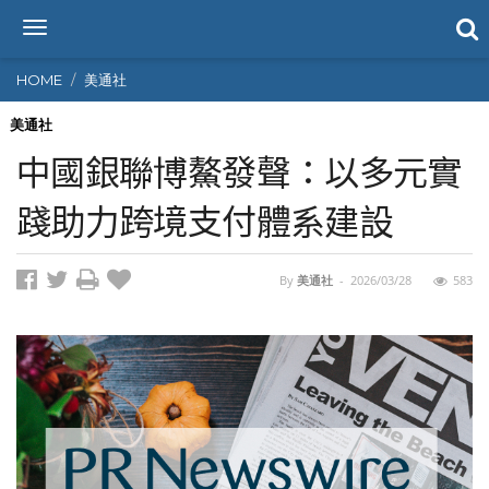
T
o
g
HOME
美通社
g
l
美通社
e
中國銀聯博鰲發聲：以多元實
n
a
踐助力跨境支付體系建設
v
i
g
By
美通社
-
2026/03/28
583
a
t
i
o
n