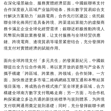
在深化場景融合、服務實體經濟层面，中國銀聯将支付
合作深度嵌入區域产业協同链条，推出數字貿易綜合支
付解決方案助力「絲路電商」合作先行区建設；依托銀
聯全球化佈局打造具备跨境、跨渠道結算能力的虛擬商
務卡滿足企业全球化經營需求；銀聯还积极推動跨境人
民幣双向匯款業務發展，让支付服務与全球经贸供應
鏈、跨境電商、邊境貿易等場景紧密结合，充分發揮跨
境支付对實體經濟的賦能作用。
面向全球跨境支付「多元共生」的發展新紀元，中國銀
聯提出全方位合作佈局，将以更开放的姿態与产业各方
攜手構建「跨區域、跨業務、跨领域」合作矩陣。一方
面，加快推进更多市場二維碼網絡互聯互通和本幣結算
项目落地，将成熟合作模式推广至全球更多區域，合力
構建全球南方數字支付戰略走廊；另一方面，与合作机
构探索建立多边共通的新技術標準与規則體系，为跨境
支付联网通用奠定規則基礎；同时，充分發揮銀聯卡網