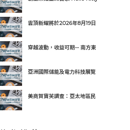
主題超級茶倉登陸灣仔
雲頂新耀將於2026年8月19日
公佈2026年度中期業績並舉行
線上投資人會議
穿越波動，收益可期-- 南方東
英KOSPI 200備兌認購期權主
動型ETF (3537.HK) 明日於香
港交易所上市
亞洲國際儲能及電力科技展覽
會暨世界儲能創新大會2027年
7月香港啟幕
美商賀寶芙調查：亞太地區民
眾健康意識持續提升 五分之四
消費者認為整體健康狀態極為
重要