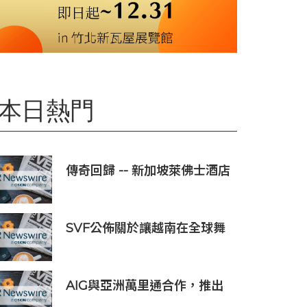
本日熱門
傳奇回歸 -- 新加坡萊佛士酒店
正式重新開業
SVF公佈關於讓越南在全球舞
台上獲得一席之地的宏大願景
AIG與亞洲萬里通合作，推出
旅遊保險優惠