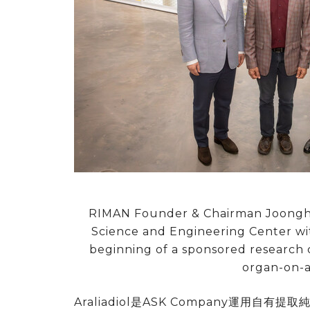
RIMAN Founder & Chairman Joonghy
Science and Engineering Center wit
beginning of a sponsored research 
organ-on-a
Araliadiol是ASK Company運用自有