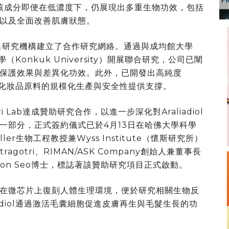
物。該成分即便在低濃度下，仍展現出多重生物功效，包括
以及全面改善肌膚狀態。
國知名研究機構建立了合作研究網絡。通過與成均館大學
國大學（Konkuk University）開展聯合研究，公司已闡
保護效果與差異化功效。此外，已開發出高純度
新一代化妝品原料的規模化生產與安全性提供支撐。
ri Lab達成贊助研究合作，以進一步深化對Araliadiol
一部分，正式簽約儀式已於4月13日在哈佛大學科學
生物工程教授‌兼Wyss Institute‌（懷斯研究所）
itragotri、RIMAN/ASK Company創始人兼董事長
iwon Seo博士，標誌著該贊助研究項目正式啟動。
在微芯片上復刻人體生理環境，便於研究相關生物反
adiol通過激活毛囊細胞促進皮膚再生與毛髮生長的功