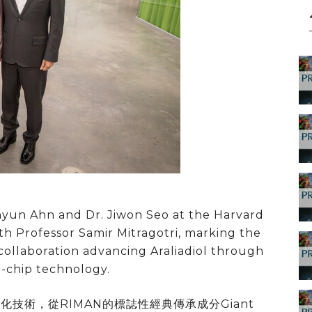
un Ahn and Dr. Jiwon Seo at the Harvard
h Professor Samir Mitragotri, marking the
collaboration advancing Araliadiol through
-chip technology.
提取純化技術，從RIMAN的標誌性經典傳承成分Giant