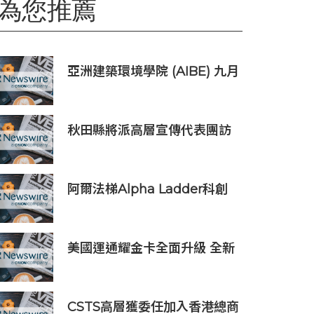
為您推薦
亞洲建築環境學院 (AIBE) 九月
招生：憑藉專業學會認可，開
創可持續建築環境專業之路
秋田縣將派高層宣傳代表團訪
台港 拓觀光及食品出口商機
阿爾法梯Alpha Ladder科創
出海分享會成功舉辦，自研AI
産品AgentX重磅首發
美國運通耀金卡全面升級 全新
金屬卡面結合多元回饋打造質
感生活體驗
CSTS高層獲委任加入香港總商