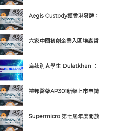
Aegis Custody獲香港發牌：
數位資產金融服務發展更進一
步
六家中國初創企業入圍埃森哲
「2019亞太區金融科技創新實
驗室」
烏茲別克學生 Dulatkhan ：
拓展視野，在香港中文大學擘
劃未來
禮邦醫藥AP301新藥上市申請
獲國家藥監局受理
Supermicro 第七屆年度開放
式儲存高峰會匯聚 21 間生態系
統合作夥伴，分享大規模部署