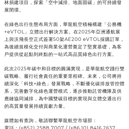
林捐建項目，探索「空中減排、地面固碳」的可持續發
展閉環。
在綠色出行生態布局方面，華龍航空積極構建「公務機
+eVTOL」立體出行解決方案。在2025年亞洲通航展
上與沃飛長空正式簽署50架AE200 eVTOL採購訂單，
為後續規模化交付與商業化運營奠定了堅實基礎，為客
戶提供從起點到終點的一站式高品質綠色出行方案。
此次2025年碳中和目標的圓滿實現，是華龍航空踐行雙
碳戰略、履行社會責任的重要里程碑。未來，公司將持
續深化「科技+綠色」發展戰略，不斷優化碳排放管控體
系，完善數字化綠色運營模式，逐步推動託管機隊及供
應鏈協同減排，為中國雙碳目標的實現與立體交通出行
的高質量發展持續貢獻力量。
媒體如有查詢，敬請聯繫華龍航空市場部：
電話：(+852) 2588 7007 / (+86 10) 8416 2637