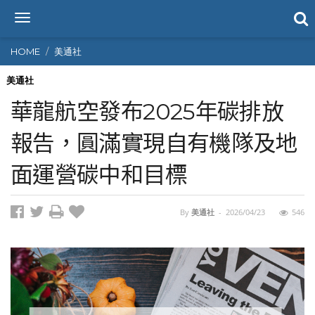
T
o
g
HOME
美通社
g
l
美通社
e
華龍航空發布2025年碳排放
n
a
報告，圓滿實現自有機隊及地
v
i
面運營碳中和目標
g
a
t
i
By
美通社
-
2026/04/23
546
o
n