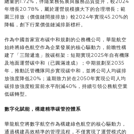
總量的1.72%，伴隨業務拓展與服務品質提升，較2024
年增長20.78%，屬於運營規模擴大下的合理增長；範
圍三排放（價值鏈間接排放）較2024年實現45.20%的
降幅，創下行業價值鏈減排新標杆。
作為中國首家宣布碳中和規劃的公務機公司，華龍航空
始終將綠色航空作為企業發展的核心驅動力，前瞻性構
建了「三階遞進」脫碳框架：短期實現2025年自有機隊
及地面運營碳中和（已圓滿達成）；中期規劃至2035
年，推動託管機隊同步實現碳中和，並將公司人均碳排
放強度降低20%；遠期致力於在2050年實現公司人均
碳排放強度較當前水平削減40%，持續引領公務航空業
低碳轉型。
數字化賦能，構建精準碳管控體系
華龍航空將數字航空作為構建綠色航空的核心驅動力，
通過構建高效精準的管理流程，不僅實現了運營模式的