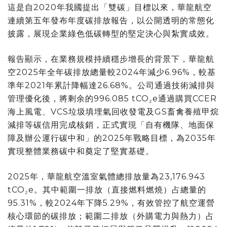
這是自2020年我國提出「雙碳」目標以來，華龍航空
連續第五年發布年度碳排放報告，以公開透明的常態化
披露，展現企業綠色低碳轉型的堅定決心與紮實成效。
報告顯示，在業務規模持續穩步增長的背景下，華龍航
空2025年全年碳排放總量較2024年減少6.96%，較基
準年2021年累計降幅達26.68%。公司通過技術減排與
管理優化後，將剩余的996.085 tCO₂e通過購買CCER
海上風電、VCS垃圾填埋氣回收發電及GS畜禽養殖甲烷
減排等碳信用完成核銷，正式實現「自有機隊、地面保
障及辦公運行碳中和」的2025年戰略目標，為2035年
實現整體業務碳中和奠定了堅實基礎。
2025年，華龍航空溫室氣體總排放量為23,176.943
tCO₂e。其中範圍一排放（直接燃料燃燒）占總量的
95.31%，較2024年下降5.29%，有效管控了航空運營
核心環節的碳排放；範圍二排放（外購電力與熱力）占