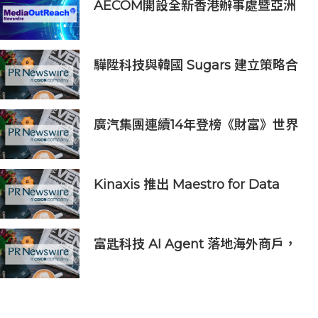
AECOM開設全新香港辦事處暨亞洲
區總部 匯聚人才、科技與可持續發展
驊陞科技與韓國 Sugars 建立策略合
作 攜手布局全球 AI Vision 與高速影
像互連市場
廣汽集團連續14年登榜《財富》世界
500強 過硬實力再獲權威認證
Kinaxis 推出 Maestro for Data
Centers，強化資料中心供應鏈決策
信心
富匙科技 AI Agent 落地海外商戶，
全面承接一線客戶服務與經營轉化