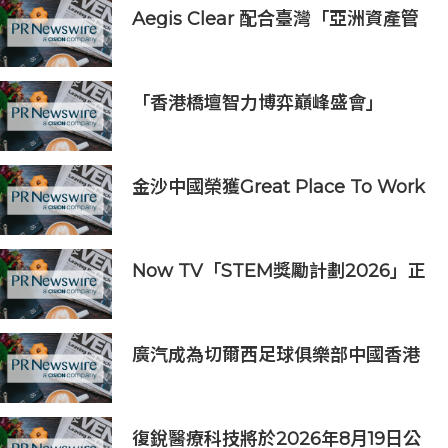
Aegis Clear 配合臺灣「亞洲資產管
理中心」政策
「香港橋壇智力博弈巔峰盛會」
金沙中國榮獲Great Place To Work
認證™
Now TV「STEM獎勵計劃2026」正
式開始｜獲長隆度假區全力支持 推出
《主題樂園有趣科學大探索》第二季
及「長隆小科學家大獎」
廣汽成為切爾西足球俱樂部中國香港
和馬來西亞季前巡迴賽官方合作夥伴
復銳醫療科技將於2026年8月19日公