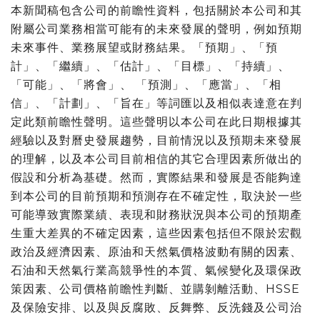
本新聞稿包含公司的前瞻性資料，包括關於本公司和其
附屬公司業務相當可能有的未來發展的聲明，例如預期
未來事件、業務展望或財務結果。「預期」、「預
計」、「繼續」、「估計」、「目標」、「持續」、
「可能」、「將會」、 「預測」、「應當
」
、「相
信」、「計劃」、「旨在」等詞匯以及相似表達意在判
定此類前瞻性聲明。這些聲明以本公司在此日期根據其
經驗以及對曆史發展趨勢，目前情況以及預期未來發展
的理解，以及本公司目前相信的其它合理因素所做出的
假設和分析為基礎。然而，實際結果和發展是否能夠達
到本公司的目前預期和預測存在不確定性，取決於一些
可能導致實際業績、表現和財務狀況與本公司的預期產
生重大差異的不確定因素，這些因素包括但不限於宏觀
政治及經濟因素、原油和天然氣價格波動有關的因素、
石油和天然氣行業高競爭性的本質、氣候變化及環保政
策因素、公司價格前瞻性判斷、並購剝離活動、HSSE
及保險安排、以及與反腐敗、反舞弊、反洗錢及公司治