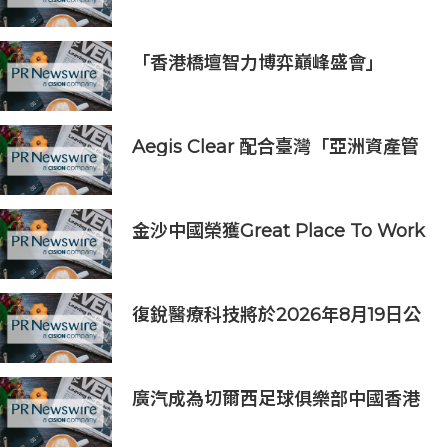
式開始｜獲長隆度假區全力支持 推出
《主題樂園有趣科學大探索》第二季
及「長隆小科學家大獎」
「香港橋壇智力博弈巔峰盛會」
Aegis Clear 配合臺灣「亞洲資產管
理中心」政策
金沙中國榮獲Great Place To Work
認證™
復銳醫療科技將於2026年8月19日公
佈2026年中期業績
廣汽成為切爾西足球俱樂部中國香港
和馬來西亞季前巡迴賽官方合作夥伴