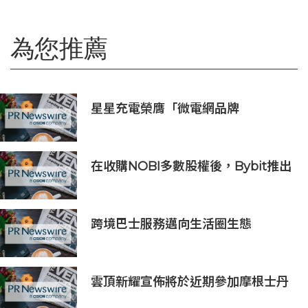
為您推薦
星星充電榮膺「微電網品牌
TOP1」，定義全球微電網產業新高
度
在收購NOBI多數股權後，Bybit推出
印尼平台
跨境巴士服務邁向生活圈生態
雲頂新耀宣佈將於近期參加摩根士丹
利、Evercore兩大投資者會議