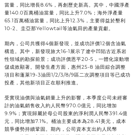
當量，同比增長8.6%，再創歷史新高。其中，中國淨產
量140.0百萬桶油當量，同比上升7.0%；海外淨產量
65.1百萬桶油當量，同比上升12.3%，主要得益於墾利
10-2、圭亞那Yellowtail等油氣田的產量貢獻。
期內，公司共獲得4個新發現，並成功評價12個含油氣
構造。其中，新發現旅大16-1展示了遼中凹陷古近系岩
性領域的勘探前景；成功評價恩平20-5，一體化滾動增
儲成效顯著。開發生產方面，惠州25-8 油田綜合調整
項目和蓬萊19-3油田1/2/3/8/9區二次調整項目等已成功
投產，其他新項目正在順利推進。
受實現油價與油氣銷量上升的影響，本季度公司未經審
計的油氣銷售收入約人民幣970.0億元，同比增加
9.9%；實現歸屬於母公司股東的淨利潤人民幣391.4億
元，同比增加7.1%。桶油主要成本為28.41美元，成本
競爭優勢持續鞏固。期內，公司資本支出約人民幣