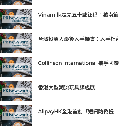
Vinamilk走完五十載征程：越南第
二次授予其「勞動英雄」稱號，為其
週年慶典獻上一份賀禮
台灣投資人最後入手機會：入手杜拜
DAMAC Chelsea Residences 住
宅
Collinson International 攜手國泰
人壽為航班中斷旅客提供機場貴賓室
服務
香港大型潮流玩具旗艦展
《Amazing Toy Show》首度登陸
東南亞
AlipayHK全港首創「短訊防偽提
醒」功能 助用戶辨別騙案 聯乘警方
推防騙App Skin帶動全城反詐