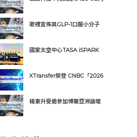
存擴展控制器
歌禮宣佈其GLP-1口服小分子
ASC30啟動全球III期臨床研
究，並公佈其同類首創口服小
分子GLP-1/GIP/胰澱素固定劑
國家太空中心TASA iSPARK
量復方制劑的積極臨床前數據
星創基地落腳竹市 高虹安市
長：打造太空產業創新聚落
XTransfer榮登 CNBC「2026
年全球頂尖金融科技公司」榜
單
楊東升受邀參加博鰲亞洲論壇
珀斯會議，攜手推動全球礦業
綠色轉型