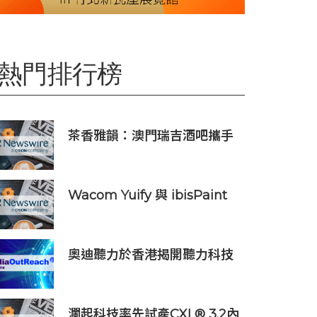
熱門排行榜
茶香雅韻：澳門瑞吉酒吧攜手
Saicho 呈獻期間限定下午茶體
驗
Wacom Yuify 與 ibisPaint
合作，保護數位藝術創作的著
作權
奧迪聽力於香港揭開聽力科技
新篇章：隆重推出榮獲國際設
計大獎的 Oticon Zeal 及兒童
專屬 Oticon Play SI 助聽器
瀾起科技率先試產CXL® 3.2內