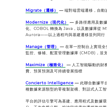
Migrate（遷移）
—
端對端雲端遷移，自動
Modernize（現代化）
—
多路徑應用及數據庫現
化、COBOL 轉換為 Java，以及數據庫從 MSS
Aurora——以上過程均與基建遷移並列同行
Manage（管理）
—
在單一控制台上實現全生
監控、修補、配置管理數據庫 (CMDB)，
Maximize（極致化）
—
人工智能驅動的財務營
費、預算預測及可持續發展指標
Concierto Intelligence
—
此聯合數據平台
種數據來源類型的零複製架構、對話式人工智
平台的評估引擎可為基建、應用程式及數據環