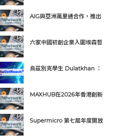
步
AIG與亞洲萬里通合作，推出
旅遊保險優惠
六家中國初創企業入圍埃森哲
「2019亞太區金融科技創新實
驗室」
烏茲別克學生 Dulatkhan ：
拓展視野，在香港中文大學擘
劃未來
MAXHUB在2026年香港創新
辦公峰會上展示綜合AI協作解
決方案
Supermicro 第七屆年度開放
式儲存高峰會匯聚 21 間生態系
統合作夥伴，分享大規模部署