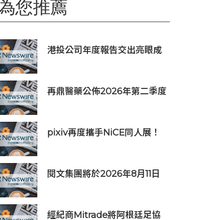
為您推薦
港投公司年度報告交出亮眼成
績與海闊天空創投攜手支持世
界級眼科醫療標杆項目
再鼎醫藥公佈2026年第二季度
財務業績及近期公司進展
pixiv再度攜手NiCE同人展！
「pixiv×NiCE創・迴響2026
插畫比賽」7月11日開跑
閱文集團將於2026年8月11日
公佈2026年上半年業績
經紀商Mitrade將阿根廷足協