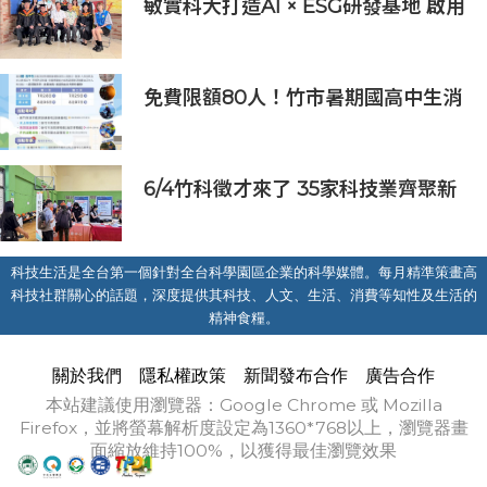
敏實科大打造AI × ESG研發基地 啟用
AI能源研發中心 助企業邁向淨零碳
排
免費限額80人！竹市暑期國高中生消
防體驗營6/8開放報名
6/4竹科徵才來了 35家科技業齊聚新
竹開門迎新鮮人
科技生活是全台第一個針對全台科學園區企業的科學媒體。每月精準策畫高
科技社群關心的話題，深度提供其科技、人文、生活、消費等知性及生活的
精神食糧。
關於我們
隱私權政策
新聞發布合作
廣告合作
本站建議使用瀏覽器：Google Chrome 或 Mozilla
Firefox，並將螢幕解析度設定為1360*768以上，瀏覽器畫
面縮放維持100%，以獲得最佳瀏覽效果