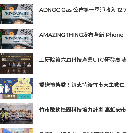
ADNOC Gas 公佈第一季淨收入 12.7
億美元，較去年同期成長 7%，大幅
超越市場預期
AMAZINGTHING发布全新iPhone
16配件系列
工研院第六屆科技產業CTO研發高階
主管班開放報名 匯聚業界頂尖專家
傳授專業秘訣
愛送禮傳愛！請支持新竹市天主教仁
愛基金會2026中秋義賣
竹市啟動校園科技培力計畫 高虹安市
長：半導體與無人機課程培育未來科
技人才