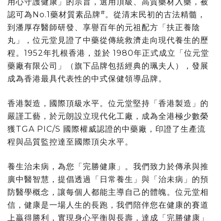
用心守護健康」的宗旨，選用頂級、高質藥材入藥，被
#
認可為No.1藥材質素品牌
。從清末民初的古法精髓，
到潘厚存醫師研發、享譽百年的元祖配方「扶正養陰
丸」，位元堂見證了中藥從傳統救濟走向現代養生的歷
程。1952年扎根香港，並於 1980年正式成立「位元堂
藥廠有限公司」（旗下品牌包括經典的珮夫人），發展
成為香港最具代表性的中式保健領導品牌。
香港製造，國際頂級水平。位元堂堅持「香港製造」的
嚴謹工藝，於元朗設立現代化工廠，成為全港極少數榮
獲TGA PIC/S 國際權威認證的中藥廠，印證了生產流
程與品質監控達至國際頂尖水平。
養生治未病，為您「完勝健康」。我們致力於傳承與推
廣中醫智慧，提倡透過「日常養生」與「治未病」的預
防醫學概念，讓每個人都能主導自己的體魄。位元堂相
信，健康是一場人生的長跑，我們陪伴您在健康的賽道
上贏得勝利，實現身心平衡與長壽，達成「完勝健康」