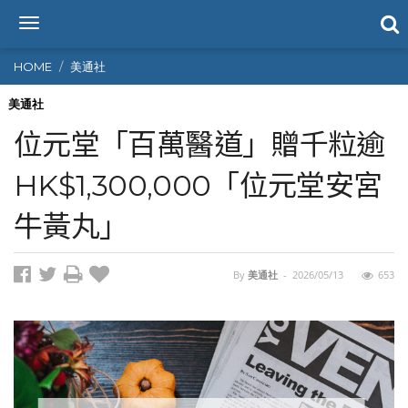
T
o
g
HOME
美通社
g
l
美通社
e
位元堂「百萬醫道」贈千粒逾
n
a
HK$1,300,000「位元堂安宮
v
i
牛黃丸」
g
a
t
i
By
美通社
-
2026/05/13
653
o
n