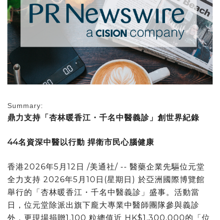
Summary:
鼎力支持
「杏林暖香江・千名中醫義診」
創世界紀錄
44
名資深中醫以行動
捍衛市民心腦健康
香港
2026年5月12日
/美通社/ -- 醫藥企業先驅位元堂
全力支持 2026年5月10日(星期日) 於亞洲國際博覽館
舉行的「杏林暖香江・千名中醫義診」盛事。活動當
日，位元堂除派出旗下龐大專業中醫師團隊參與義診
外，更現場捐贈1,100 粒總值近 HK$1,300,000的「位