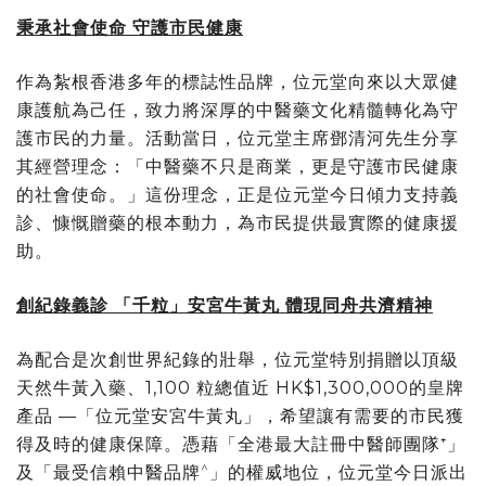
秉承社會使命 守護市民健康
作為紮根香港多年的標誌性品牌，位元堂
向來
以大眾健
康護航為己任，致力將深厚的中醫藥文化精髓轉化為守
護市民的力量。活動當日，位元堂主席鄧清河先生分享
其經營理念：「中醫藥不只是商業，更是守護市民健康
的社會使命。」這份理念，正是位元堂今日傾力支持義
診、慷慨贈藥的根本動力，為市民提供最實際的健康援
助。
創紀錄義診 「千粒」安宮牛黃丸 體現同舟共濟精神
為配合是次創世界紀錄的壯舉，位元堂特別捐贈以頂級
天然牛黃入藥、1,100 粒總值近 HK$1,300,000的皇牌
產品 —「位元堂安宮牛黃丸」，希望讓有需要的市民獲
得及時的健康保障。憑藉「全港最大註冊中醫師團隊⁺」
^
及「最受信賴中醫品牌
」的權威地位，位元堂今日派出