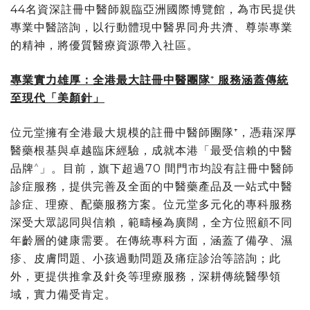
44名資深註冊中醫師親臨亞洲國際博覽館，為市民提供
專業中醫諮詢，以行動體現中醫界同舟共濟、尊崇專業
的精神，將優質醫療資源帶入社區。
專業實力雄厚：全港最大註冊中醫團隊
⁺
服務涵蓋傳統
至現代「美顏針」
位元堂擁有全港最大規模的註冊中醫師團隊⁺，憑藉深厚
醫藥根基與卓越臨床經驗，成就本港「最受信賴的中醫
^
品牌
」。目前，旗下超過70 間門市均設有註冊中醫師
診症服務，提供完善及全面的中醫藥產品及一站式中醫
診症、理療、配藥服務方案。位元堂多元化的專科服務
深受大眾認同與信賴，範疇極為廣闊，全方位照顧不同
年齡層的健康需要。在傳統專科方面，涵蓋了備孕、濕
疹、皮膚問題、小孩過動問題及痛症診治等諮詢；此
外，更提供推拿及針灸等理療服務，深耕傳統醫學領
域，實力備受肯定。