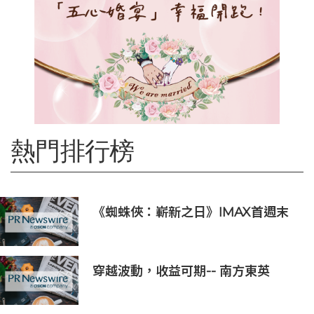
熱門排行榜
《蜘蛛俠：嶄新之日》IMAX首週末
斬獲1.3億元 創系列最佳紀錄
穿越波動，收益可期-- 南方東英
KOSPI 200備兌認購期權主動型ETF
(3537.HK) 明日於香港交易所上市