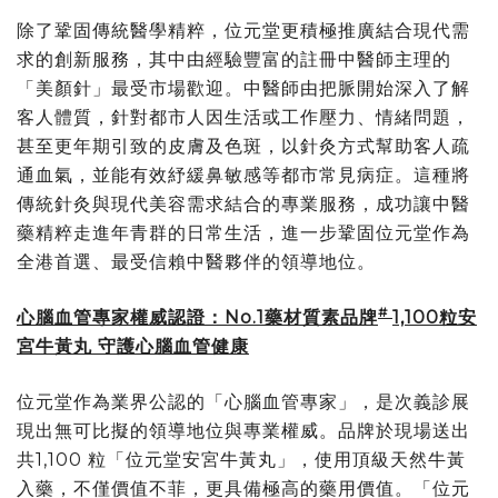
除了鞏固傳統醫學精粹，位元堂更積極推廣結合現代需
求的創新服務，其中由經驗豐富的註冊中醫師主理的
「美顏針」最受市場歡迎。中醫師由把脈開始深入了解
客人體質，針對都市人因生活或工作壓力、情緒問題，
甚至更年期引致的皮膚及色斑，以針灸方式幫助客人疏
通血氣，並能有效紓緩鼻敏感等都市常見病症。這種將
傳統針灸與現代美容需求結合的專業服務，成功讓中醫
藥精粹走進年青群的日常生活，進一步鞏固位元堂作為
全港首選、最受信賴中醫夥伴的領導地位。
#
心腦血管專家權威認證：
No.1
藥材質素品牌
1,100
粒安
宮牛黃丸 守護心腦血管健康
位元堂作為業界公認的「心腦血管專家」，是次義診展
現出無可比擬的領導地位與專業權威。品牌於現場送出
共1,100 粒「位元堂安宮牛黃丸」，使用頂級天然牛黃
入藥，不僅價值不菲，更具備極高的藥用價值。「位元