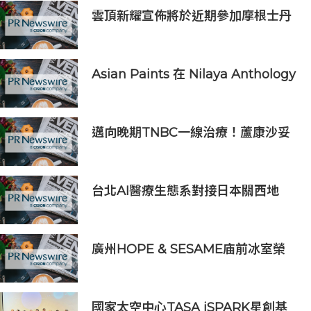
雲頂新耀宣佈將於近期參加摩根士丹
利、Evercore兩大投資者會議
Asian Paints 在 Nilaya Anthology
呈獻「Colour As Continuum」----
一場歷時一個月，深入探討色彩、物
料及收藏級設計的藝術之旅
邁向晚期TNBC一線治療！蘆康沙妥
珠單抗(sac-TMT)第六項NDA獲受理
台北AI醫療生態系對接日本關西地
區，15家企業展示台日創新聯動成果
廣州HOPE & SESAME庙前冰室榮
登2026年度ASIA'S 50 BEST
BARS「亞洲50最佳酒吧」NO.1寶座
國家太空中心TASA iSPARK星創基