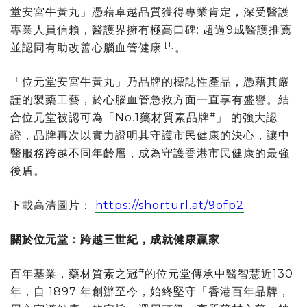
堂安宮牛黃丸」憑藉卓越品質獲得專業肯定，深受醫護
專業人員信賴，醫護界擁有極高口碑: 超過9成醫護推薦
[1]
並認同有助改善心腦血管健康
。
「位元堂安宮牛黃丸」乃品牌的標誌性產品，憑藉其嚴
謹的製藥工藝，於心腦血管急救方面一直享有盛譽。結
#
合位元堂被認可為「No.1藥材質素品牌
」 的強大認
證，品牌再次以實力證明其守護市民健康的決心，讓中
醫服務跨越不同年齡層，成為守護香港市民健康的最強
後盾。
下載高清圖片：
https://shorturl.at/9ofp2
關於位元堂：跨越三世紀，成就健康贏家
#
百年基業，藥材質素之冠
的位元堂傳承中醫智慧近130
年，自 1897 年創辦至今，始終堅守「香港百年品牌，