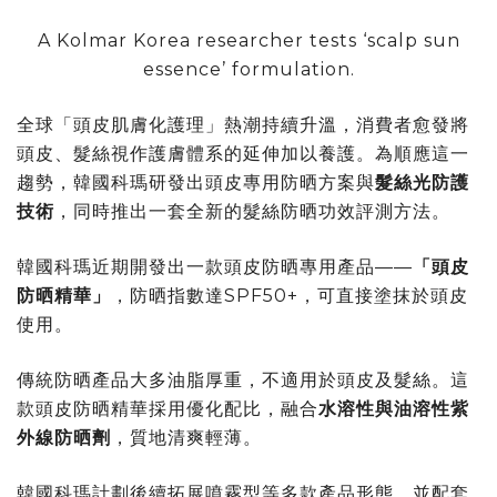
A Kolmar Korea researcher tests ‘scalp sun
essence’ formulation.
全球「頭皮肌膚化護理」熱潮持續升溫，消費者愈發將
頭皮、髮絲視作護膚體系的延伸加以養護。為順應這一
趨勢，韓國科瑪研發出頭皮專用防晒方案與
髮絲光防護
技術
，同時推出一套全新的髮絲防晒功效評測方法。
韓國科瑪近期開發出一款頭皮防晒專用產品——
「
頭皮
防晒精華
」
，防晒指數達SPF50+，可直接塗抹於頭皮
使用。
傳統防晒產品大多油脂厚重，不適用於頭皮及髮絲。這
款頭皮防晒精華採用優化配比，融合
水溶性與油溶性紫
外線防晒劑
，質地清爽輕薄。
韓國科瑪計劃後續拓展噴霧型等多款產品形態，並配套