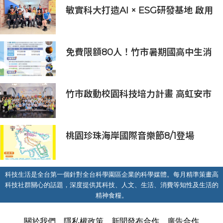
敏實科大打造AI × ESG研發基地 啟用
AI能源研發中心 助企業邁向淨零碳
排
免費限額80人！竹市暑期國高中生消
防體驗營6/8開放報名
竹市啟動校園科技培力計畫 高虹安市
長：半導體與無人機課程培育未來科
技人才
桃園珍珠海岸國際音樂節8/1登場
科技生活是全台第一個針對全台科學園區企業的科學媒體。每月精準策畫高
科技社群關心的話題，深度提供其科技、人文、生活、消費等知性及生活的
精神食糧。
關於我們
隱私權政策
新聞發布合作
廣告合作