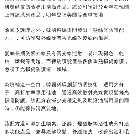
研發頭皮防晒專用清潔產品。該公司預計於今年在韓國
上市該系列產品，明年登陸美國等全球市場。
除頭皮護理之外，韓國科瑪還開發出「髮絲光防護配
方」，可防護紫外線等有害光線對髮絲的傷害。
髮絲長期受紫外線及有害光線照射，易出現褪色、乾
枯、斷裂等問題。而傳統護髮產品多側重熱損傷修護，
忽視了光損傷防護這一領域。
為填補這一空白，韓國科瑪創新防晒技術：選用大分
子、高折射率專用硅油，通過高效散射光線實現髮絲光
損傷防護。該配方在減少光穩定劑及助溶油脂用量的同
時，仍能保持清爽質地。
該配方還可添加生物素、泛醇、煙酰胺等活性成分打造
多功能產品，兼具緩解脫髮、舒緩頭皮、改善出油和毛