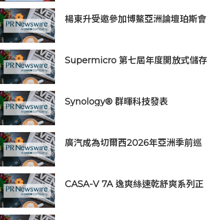
展半導體供應鏈與應用市場商機
楊東升受邀參加博鰲亞洲論壇珀斯會
議，攜手推動全球礦業綠色轉型
Supermicro 第七屆年度開放式儲存
高峰會匯聚 21 間生態系統合作夥
伴，分享大規模部署企業級 AI 的實
用指南
Synology® 群暉科技發表
DiskStation neo+ 系列，以低入手
門檻享有高效能體驗
廣汽成為切爾西2026年亞洲季前巡
迴賽香港及馬來西亞站官方合作夥伴
CASA-V 7A 逸爽絲速乾舒爽系列正
式上市