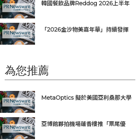
韓國餐飲品牌Reddog 2026上半年
營收大漲88% 營業利潤激增143%
「2026金沙物美嘉年華」持續發揮
盛事平台效應
為您推薦
MetaOptics 擬於美國亞利桑那大學
半導體製造中心部署直寫式激光光刻
系統，以推動其在美國的擴展
亞博館夥拍機場蓮香樓推「票尾優
惠」