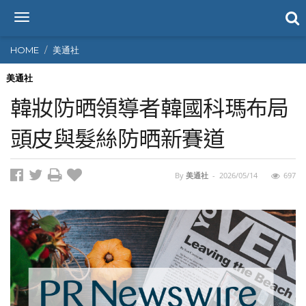
T
o
g
HOME
美通社
g
l
美通社
e
韓妝防晒領導者韓國科瑪布局
n
a
頭皮與髮絲防晒新賽道
v
i
g
By
美通社
-
2026/05/14
697
a
t
i
o
n