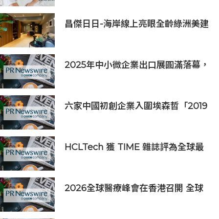
昌傑日日-海岸線上亮眼全齡綠洲美建
築
2025年中小微企業出口展圓滿落幕，
吸引逾63,000名參觀者，簽署9,060
萬美元出口合同
六家中國初創企業入圍埃森哲「2019
亞太區金融科技創新實驗室」
HCLTech 獲 TIME 雜誌評為全球最
具可持續發展表現的企業之一
2026全球醫療峰會在香港召開 全球
醫療健康力量共議：讓突破真正抵達
患者