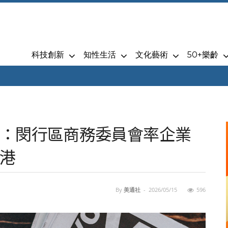
科技創新
知性生活
文化藝術
50+樂齡
：閔行區商務委員會率企業
港
By
美通社
-
2026/05/15
596