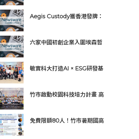
Aegis Custody獲香港發牌：
數位資產金融服務發展更進一
步
六家中國初創企業入圍埃森哲
「2019亞太區金融科技創新實
驗室」
敏實科大打造AI × ESG研發基
地 啟用AI能源研發中心 助企
業邁向淨零碳排
竹市啟動校園科技培力計畫 高
虹安市長：半導體與無人機課
程培育未來科技人才
免費限額80人！竹市暑期國高
中生消防體驗營6/8開放報名