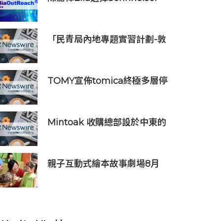
Digital 6000打造震撼動人的
青春狂歡
「民青局內地專題實習計劃-敦
煌青年實習計劃2026」圓滿結
束
TOMY宣佈tomica終極多層停
車庫將於2026年9月起在10個
亞洲市場上市 首個官方粉絲社
群定於10月上線
Mintoak 收購總部設於中東的
金融科技公司 ICC Loyalty
親子互動式繪本故事劇場8月
23日登場 下周一開放線上報名