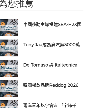
為您推薦
中國移動主導投建SEA-H2X國
際海纜正式商用 構建亞太數智
互聯新通道
Tony Jaa成為廣汽第3000萬
位車主，廣汽憑「真功夫」贏
得全球信賴
De Tomaso 與 Italtecnica
共同推進下一代 V12 計畫
韓國餐飲品牌Reddog 2026
上半年營收大漲88% 營業利潤
激增143%
兩岸青年以字會友 「字緣千