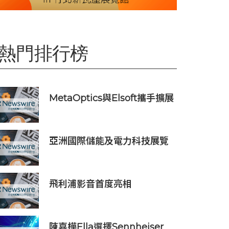
熱門排行榜
MetaOptics與Elsoft攜手擴展
下一代半導體光學製造設備產
能
亞洲國際儲能及電力科技展覽
會暨世界儲能創新大會2027年
7月香港啟幕
飛利浦影音首度亮相
ChinaJoy：百年品牌以「黃色
風暴」開啟年輕化新篇章
陳嘉樺Ella選擇Sennheiser