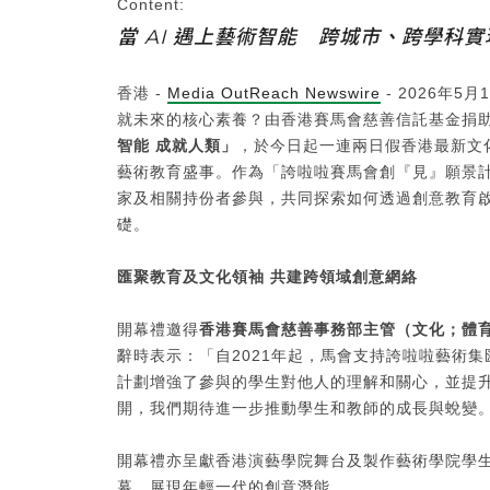
Content:
當 AI 遇上藝術智能 跨城市、跨學科
香港 -
Media OutReach Newswire
- 2026年5
就未來的核心素養？由香港賽馬會慈善信託基金捐
智能 成就人類」
，於今日起一連兩日假香港最新文
藝術教育盛事。作為「誇啦啦賽馬會創『見』願景計
家及相關持份者參與，共同探索如何透過創意教育
礎。
匯聚教育及文化領袖 共建跨領域創意網絡
開幕禮邀得
香港賽馬會慈善事務部主管（文化；體
辭時表示：「自2021年起，馬會支持誇啦啦藝術
計劃增強了參與的學生對他人的理解和關心，並提
開，我們期待進一步推動學生和教師的成長與蛻變
開幕禮亦呈獻香港演藝學院舞台及製作藝術學院學
幕，展現年輕一代的創意潛能。