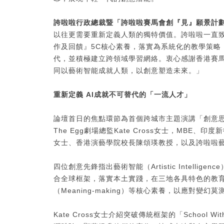
誇啦啦行政總裁暨「誇啦啦賽馬會創『見』願景計
以往更需要重新定義人類的獨特價值。誇啦啦一直
作及回饋』5C核心素養，落實為系統化的教學策略
代，並積極建立跨領域學習網絡。衷心感謝香港賽
同以藝術智能成就人類，以創意塑造未來。」
重新定義
AI
成就不可替代的「一流人才」
論壇首日的焦點環節為首個跨城市主題演講「創意
The Egg劇場總監Kate Cross女士，MBE、印度新德
女士、香港演藝學院校長陳頌瑛教授，以及誇啦啦
四位創意先鋒指出藝術智能（Artistic Intell
合全球框架，落實本土實踐，在三地各具特色的教
（Meaning-making）等核心素養，以應對變幻
Kate Cross女士介紹突破傳統框架的「School 