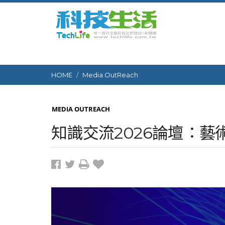
HOME
Media OutReach
MEDIA OUTREACH
知識交流2026論壇：