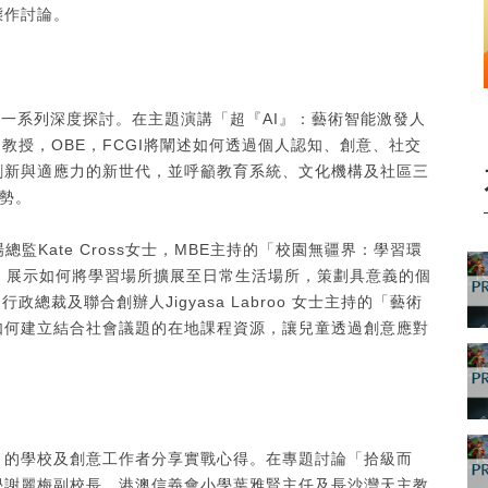
態作討論。
開一系列深度探討。在主題演講「超『AI』：藝術智能激發人
rd教授，OBE，FCGI將闡述如何透過個人認知、創意、社交
創新與適應力的新世代，並呼籲教育系統、文化機構及社區三
優勢。
總監Kate Cross女士，MBE主持的「校園無疆界：學習環
ls」計劃，展示如何將學習場所擴展至日常生活場所，策劃具意義的個
 行政總裁及聯合創辦人Jigyasa Labroo 女士主持的「藝術
如何建立結合社會議題的在地課程資源，讓兒童透過創意應對
」的學校及創意工作者分享實戰心得。在專題討論「拾級而
學謝麗梅副校長、港澳信義會小學葉雅賢主任及長沙灣天主教