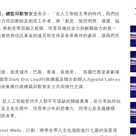
劃」總監邱歡智女士
表示：「在人工智能主導的時代，我們比
致力培訓教師及創意工作者，將『創意、慎思明辨、溝通、協
，將創意學習融入校園，培育具備抗逆力與解難能力的新一
馬會慈善信託基金的遠見和支持及各界夥伴的參與，讓我們共
思維．創意城市：巴斯、香港、新德里」。英國巴斯皇家劇場
里Slam Out Loud行政總裁及聯合創辦人Jigyasa Labroo
藝術集匯行政總裁邱歡智女士共同擔任主講。
igence）是人工智能世代中人類不可或缺的關鍵素養，並分享如何結
育及文化生態中，培育青少年的想像力、同理心及意義建構
莫測的未來。
Without Walls」計劃，將學生帶入文化場館進行七週的深度浸