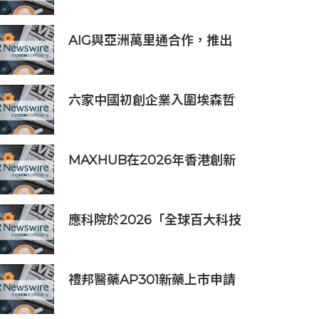
AIG與亞洲萬里通合作，推出
旅遊保險優惠
六家中國初創企業入圍埃森哲
「2019亞太區金融科技創新實
驗室」
MAXHUB在2026年香港創新
辦公峰會上展示綜合AI協作解
決方案
應科院於2026「全球百大科技
研發獎」中創亞洲最佳成績 三
項技術榮膺全球百大創新獎項
禮邦醫藥AP301新藥上市申請
獲國家藥監局受理