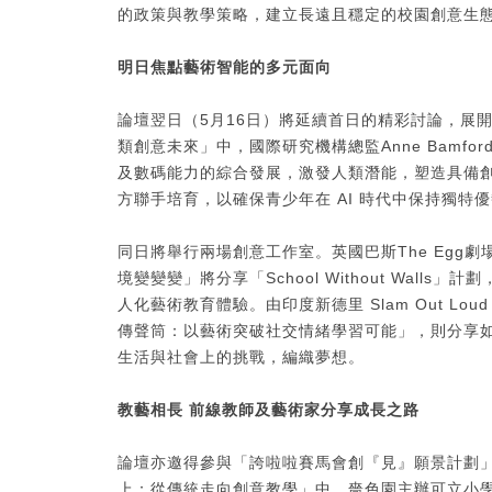
的政策與教學策略，建立長遠且穩定的校園創意生
明日焦點
藝術智能的多元面向
論壇翌日（5月16日）將延續首日的精彩討論，展
類創意未來」中，國際研究機構總監Anne Bamfo
及數碼能力的綜合發展，激發人類潛能，塑造具備
方聯手培育，以確保青少年在 AI 時代中保持獨特
同日將舉行兩場創意工作室。英國巴斯The Egg劇場
境變變變」將分享「School Without Wal
人化藝術教育體驗。由印度新德里 Slam Out Loud
傳聲筒：以藝術突破社交情緒學習可能」，則分享
生活與社會上的挑戰，編織夢想。
教藝相長 前線教師及藝術家分享成長之路
論壇亦邀得參與「誇啦啦賽馬會創『見』願景計劃
上：從傳統走向創意教學」中，嗇色園主辦可立小