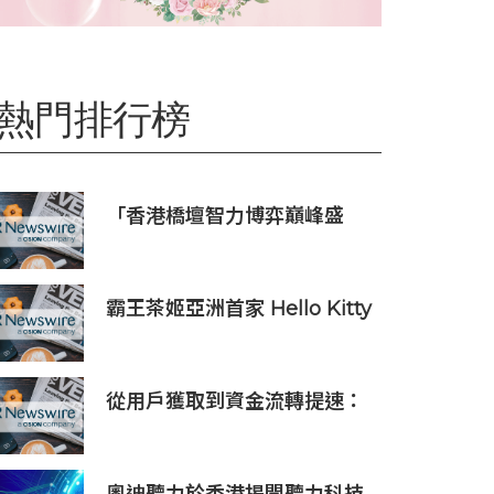
熱門排行榜
「香港橋壇智力博弈巔峰盛
會」
霸王茶姬亞洲首家 Hello Kitty
主題超級茶倉登陸灣仔
從用戶獲取到資金流轉提速：
PhotonPay攜新一代金融操作
系統亮相ChinaJoy 2026