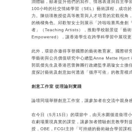
潤體驗，顯著提升他們的寫作、情感表達與自主學習能力。Ji
100小時的社交情緒學習（SEL）藝術課程，成
力。陳頌瑛教授從高等教育與人才培育的宏觀視角
的橋樑角色。邱歡智女士則展示「誇啦啦賽馬會創
者」（Teaching Artists），推動學校願景從「藝術
Empowered），讓香港學生在跨學科學習中展現
此外，環節亦邀得享譽國際的藝術教育家、國際研究機構總
學藝術與公共價值研究中心總監Anne Mette H
郭凱傑先生及香港芭蕾舞團行政總監李易璇女士擔
度探討藝術及創意如何透過「循序可依」的教育模
創意工作室 從理論到實踐
論壇同場舉辦創意工作室，讓參加者在交流中親身
在今日（5月15日）的環節中，由天水圍循道衞理
在劇場重現真實的課堂，讓參加者體驗創意教學對提升學
授，OBE，FCGI主持「可持續的藝術融合學習