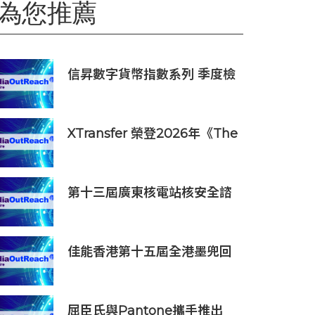
為您推薦
信昇數字貨幣指數系列 季度檢
討結果（2026 第二季度）&
信昇數字資產行業指數系列上
半年度檢討結果
XTransfer 榮登2026年《The
Payments Power 50》
第十三屆廣東核電站核安全諮
詢委員會第二次會議召開
佳能香港第十五屆全港墨兜回
收校獎賽頒獎禮順利舉行 攜手
學界推廣可持續發展
屈臣氏與Pantone攜手推出