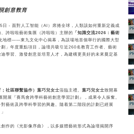
實現創意教育
月15日 - 面對人工智能（AI）席捲全球，人類該如何重新定義成
助、誇啦啦藝術集匯（誇啦啦）主辦的
「知識交流
2026
：藝術
化地標——東九文化中心揭幕，為該場地首個舉行的國際大型
劃」年度重點項目，論壇共吸引近260名教育工作者、藝術
啟迪學習、激發創意並培育人才，為建構更美好的未來奠定基
育；社區聯繫協作）葉巧兒女士
蒞臨主禮。
葉巧兒女士
致開幕
集匯開展『賽馬會跨學科藝術創意學習計劃』，成果令人振奮。
升對藝術及跨學科學習的興趣。隨着第二階段的計劃已經展
。」
生創作的《光影像序曲》，以多媒體藝術形式為論壇揭開序