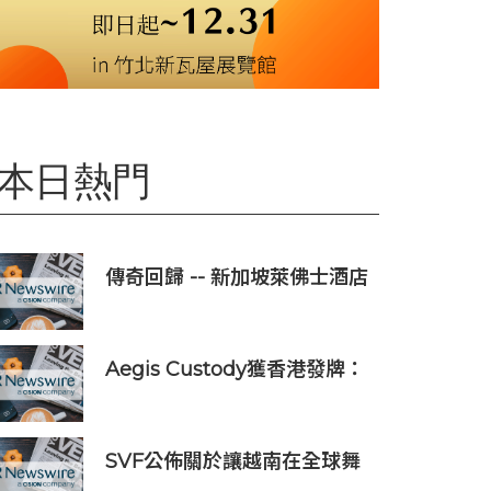
本日熱門
傳奇回歸 -- 新加坡萊佛士酒店
正式重新開業
Aegis Custody獲香港發牌：
數位資產金融服務發展更進一
步
SVF公佈關於讓越南在全球舞
台上獲得一席之地的宏大願景