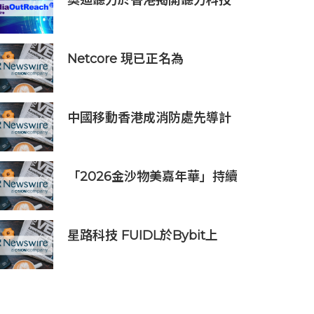
奧迪聽力於香港揭開聽力科技
新篇章：隆重推出榮獲國際設
計大獎的 Oticon Zeal 及兒童
專屬 Oticon Play SI 助聽器
Netcore 現已正名為
Netcore.ai，開創代理型營銷
平台先河，與客戶共同分擔增
長責任
中國移動香港成消防處先導計
劃獨家物聯網服務及系統供應
商
「2026金沙物美嘉年華」持續
發揮盛事平台效應
星路科技 FUIDL於Bybit上
架，亞洲首個RWA全流程閉環
生態落地