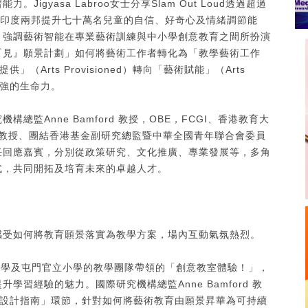
gyasa Labroo女士分享Slam Out Loud透過超過
功於印度兩邦提升七十萬名兒童的自信、好奇心及情緒調節能
，強調藝術智能在專業藝術訓練與中小學創意教育之間所扮演
『見』願景計劃」如何將藝術工作者轉化為「教學藝術工作
提供」（Arts Provisioned）轉向「藝術賦能」（Arts
更強的生命力。
監Anne Bamford 教授，OBE，FCGI、香港教育大
jort 教授、團結香港基金副研究總監暨中華全國青年聯合會委員
任回應嘉賓，分別從政策研究、文化推廣、專業發展等，多角
式，共同開拓及培育未來的卓越人才。
感受如何將教育願景落實為教學方案，場內互動氣氛熱烈。
小學及屯門官立小學的教學團隊帶領的「創意教室體驗！」，
習經驗的魅力。國際研究機構總監Anne Bamford 教
課程設計指南」環節，針對如何將藝術教育由願景昇華為可持續