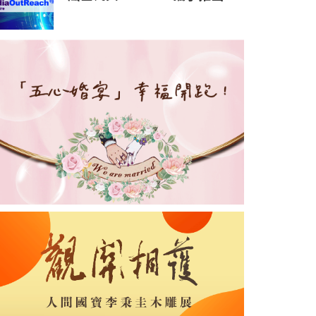
「屈臣氏長青綠」 慶祝185年
的關愛傳承