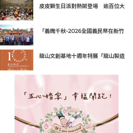
皮皮獅生日派對熱鬧登場 逾百位大
小朋友同歡慶生、邀全台暑假玩竹縣
「義魄千秋-2026全國義民祭在新竹
縣」恭迎義民爺 義民祭典正式登場
龍山文創基地十週年特展「龍山製造
10+」八月盛大展出