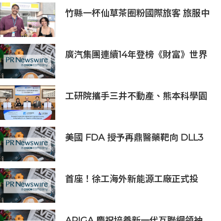
竹縣一杯仙草茶圈粉國際旅客 旅服中
心盛夏奉茶推廣活動到8/31
廣汽集團連續14年登榜《財富》世界
500強 過硬實力再獲權威認證
工研院攜手三井不動產、熊本科學園
區 助臺灣產業深化臺日技術合作 拓
展半導體供應鏈與應用市場商機
美國 FDA 授予再鼎醫藥靶向 DLL3
抗體藥物偶聯物 Zocilurtatug
Pelitecan（Zoci）孤兒藥資格認
定，用於治療神經內分泌癌（NEC）
首座！徐工海外新能源工廠正式投
產，打造中印尼合作新標桿
APIGA 慶祝培養新一代互聯網領袖