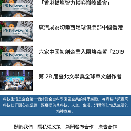
「香港橋壇智力博弈巔峰盛會」
廣汽成為切爾西足球俱樂部中國香港
和馬來西亞季前巡迴賽官方合作夥伴
六家中國初創企業入圍埃森哲「2019
亞太區金融科技創新實驗室」
第 28 屆臺北文學獎全球華文創作者
齊聚臺北 交織多元生命經驗與華文創
作能量
科技生活是全台第一個針對全台科學園區企業的科學媒體。每月精準策畫高
科技社群關心的話題，深度提供其科技、人文、生活、消費等知性及生活的
精神食糧。
關於我們
隱私權政策
新聞發布合作
廣告合作