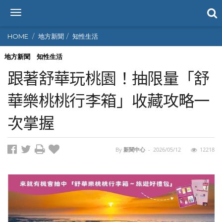
T
o
g
HOME
地方新聞
知性生活
g
l
地方新聞
知性生活
e
跟著舒華玩桃園！抽限量「舒
n
a
華樂桃桃行李箱」收藏攻略一
v
i
次掌握
g
a
t
i
By
新聞中心
-
2026/05/12
12218
o
n