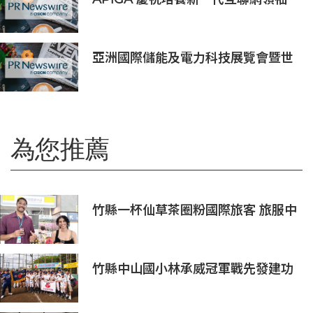
十週年
亞洲國際儲能及電力科技展覽會暨世
界儲能創新大會2027年7月香港啟幕
為您推薦
竹縣一杯仙草茶圈粉國際旅客 旅服中
心盛夏奉茶推廣活動到8/31
竹縣中山國小林承威冠軍戰先發建功
助中華隊勇奪世界軟式少棒賽冠軍