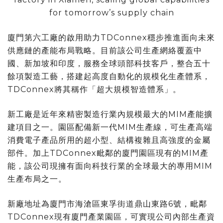
for tomorrow’s supply chain
廈門第六工廠的啟用助力TDConnex穩步推進面向未來
供應鏈的產能布局戰略。目前該公司生產網絡覆蓋中
國、新加坡和印度，服務全球頭部科技客戶，整合五十
餘項製造工藝，搭建起高度自動化的規模化生產體系，
TDConnex將其稱作「超大規模智造體系」。
新工廠是近年來精密製造行業內規模最大的MIM產能擴
建項目之一。園區配備新一代MIM生產線，可生產高端
消費電子產品所用的超小型、結構複雜且高強度的金屬
部件。加上TDConnex毗鄰的廈門園區現有的MIM產
能，該公司現擁有面向科技行業的全球最大的專用MIM
生產布局之一。
新廠地址為廈門市海滄區東孚街道鼎山東路6號，毗鄰
TDConnex現有廈門產業園區，可實現公司內部生產資