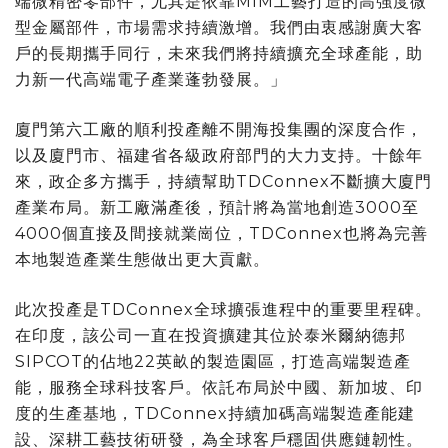
端微精密零部件，尤其是依靠MIM工藝打造的高強度微
型金屬部件，市場需求持續激增。我們由衷感謝廣大客
戶的長期攜手同行，未來我們將持續擴充全球產能，助
力新一代高端電子產業蓬勃發展。」
廈門第六工廠的順利投產離不開海投集團的深度合作，
以及廈門市、福建省各級政府部門的大力支持。十餘年
來，政企多方攜手，持續幫助TDConnex不斷擴大廈門
產業布局。新工廠滿產後，預計將為當地創造3000至
4000個直接及間接就業崗位，TDConnex也將為完善
本地製造產業生態做出更大貢獻。
此次投產是TDConnex全球擴張進程中的重要里程碑。
在印度，該公司一直在投資擴建其位於泰米爾納德邦
SIPCOT的佔地22英畝的製造園區，打造高端製造產
能，服務全球科技客戶。依託布局於中國、新加坡、印
度的生產基地，TDConnex持續加碼高端製造產能建
設、深耕工藝技術研發，為全球客戶穩固供應鏈韌性。