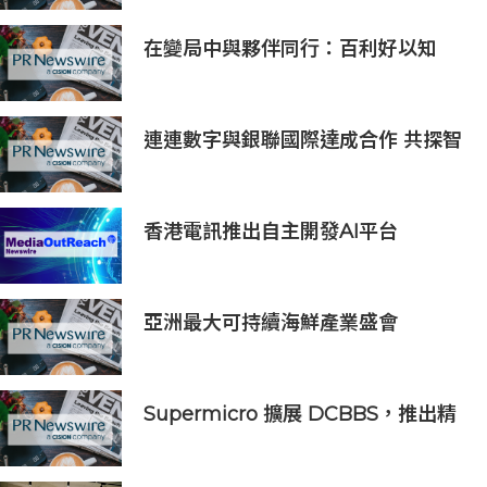
在變局中與夥伴同行：百利好以知
識、信譽與國際視野接軌全球機遇
連連數字與銀聯國際達成合作 共探智
能體支付新場景
香港電訊推出自主開發AI平台
HKT.AI 一站式匯聚全球多種AI資源
助力香港實現「全民AI」
亞洲最大可持續海鮮產業盛會
「2026永續海鮮高峰會」將於10月21
日至23日舉行，主要利益相關方將親
臨現場
Supermicro 擴展 DCBBS，推出精
密工程 AI 機架系列，加速部署並縮
短上線時間