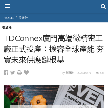
T
o
g
HOME
美通社
g
l
美通社
e
TDConnex廈門高端微精密工
n
a
廠正式投產：擴容全球產能 夯
v
i
實未來供應鏈根基
g
a
t
i
By
美通社
-
2026/05/19
585
o
n