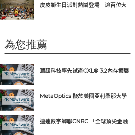
皮皮獅生日派對熱鬧登場 逾百位大
小朋友同歡慶生、邀全台暑假玩竹縣
為您推薦
瀾起科技率先試產CXL® 3.2內存擴展
控制器
MetaOptics 擬於美國亞利桑那大學
半導體製造中心部署直寫式激光光刻
系統，以推動其在美國的擴展
連連數字蟬聯CNBC 「全球頂尖金融
科技公司」榜單，彰顯中國金融科技