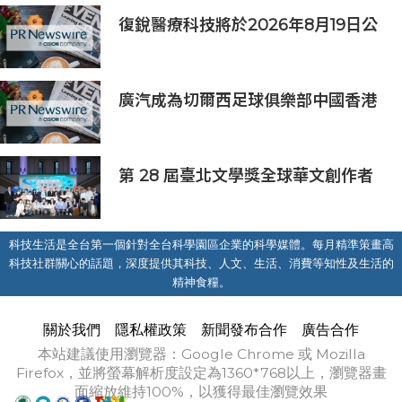
復銳醫療科技將於2026年8月19日公
佈2026年中期業績
廣汽成為切爾西足球俱樂部中國香港
和馬來西亞季前巡迴賽官方合作夥伴
第 28 屆臺北文學獎全球華文創作者
齊聚臺北 交織多元生命經驗與華文創
作能量
科技生活是全台第一個針對全台科學園區企業的科學媒體。每月精準策畫高
科技社群關心的話題，深度提供其科技、人文、生活、消費等知性及生活的
精神食糧。
關於我們
隱私權政策
新聞發布合作
廣告合作
本站建議使用瀏覽器：Google Chrome 或 Mozilla
Firefox，並將螢幕解析度設定為1360*768以上，瀏覽器畫
面縮放維持100%，以獲得最佳瀏覽效果