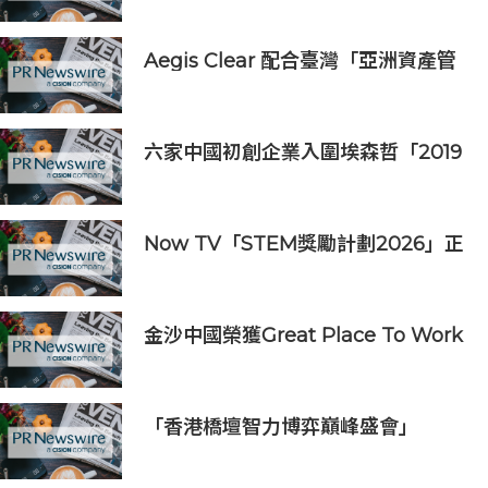
Aegis Clear 配合臺灣「亞洲資產管
理中心」政策
六家中國初創企業入圍埃森哲「2019
亞太區金融科技創新實驗室」
Now TV「STEM獎勵計劃2026」正
式開始｜獲長隆度假區全力支持 推出
《主題樂園有趣科學大探索》第二季
及「長隆小科學家大獎」
金沙中國榮獲Great Place To Work
認證™
「香港橋壇智力博弈巔峰盛會」