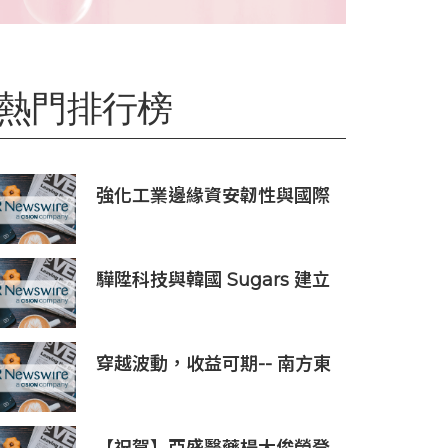
熱門排行榜
強化工業邊緣資安韌性與國際
市場信任 Moxa UC 系列工業
電腦取得 DEKRA 德凱 IEC
62443-4-2 Security Level 2
驊陞科技與韓國 Sugars 建立
工控網路安全證書
策略合作 攜手布局全球 AI
Vision 與高速影像互連市場
穿越波動，收益可期-- 南方東
英KOSPI 200備兌認購期權主
動型ETF (3537.HK) 明日於香
港交易所上市