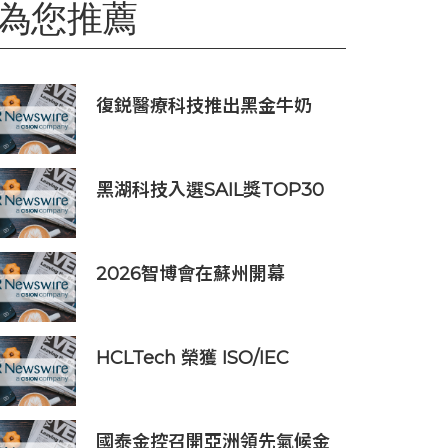
為您推薦
復鋭醫療科技推出黑金牛奶
光，深化中國能量源設備業務
佈局
黑湖科技入選SAIL獎TOP30
與全球工業AI旗艦案例，攜工
業Agent亮相2026WAIC
2026智博會在蘇州開幕
HCLTech 榮獲 ISO/IEC
42001:2023 認證，彰顯其在
負責任人工智能方面的領導實
力
國泰金控召開亞洲領先氣候金