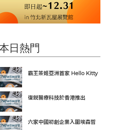
本日熱門
霸王茶姬亞洲首家 Hello Kitty
主題超級茶倉登陸灣仔
復鋭醫療科技於香港推出
Titanium Prime聯合療法
六家中國初創企業入圍埃森哲
「2019亞太區金融科技創新實