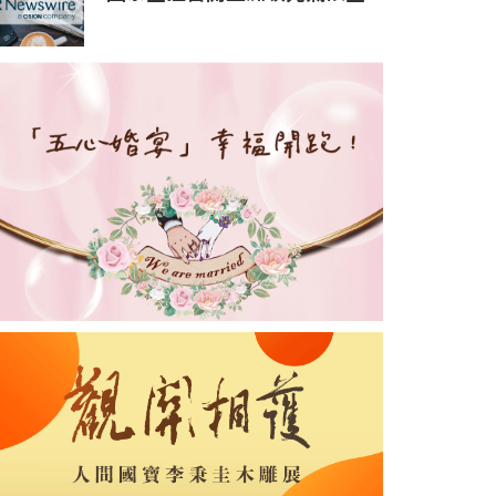
融高峰論壇，參與人數創新
高，彰顯永續轉型勢頭強勁