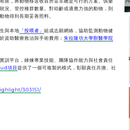
有限，將動物移送收容所並非總是可行的方案。俱樂
狀況、管控種群數量。對幼齡或適應力強的動物，則
動物得到長期妥善照料。
生與本地
「投喂者」
組成志願網絡，協助監測動物健
於資助醫療救治與手術費用；
朱拉隆功大學獸醫學院
實訓平台，錘煉專業技能、團隊協作能力與社會責任
Jud項目
提供了一個可複製的模式，彰顯責任共擔、社
ighlight/303151/