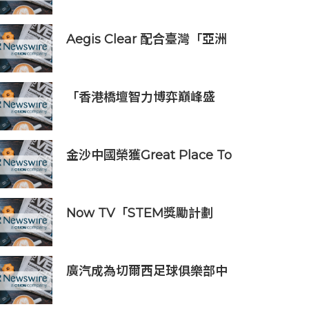
驗室」
Aegis Clear 配合臺灣「亞洲
資產管理中心」政策
「香港橋壇智力博弈巔峰盛
會」
金沙中國榮獲Great Place To
Work認證™
Now TV「STEM獎勵計劃
2026」正式開始｜獲長隆度假
區全力支持 推出《主題樂園有
趣科學大探索》第二季及「長
廣汽成為切爾西足球俱樂部中
隆小科學家大獎」
國香港和馬來西亞季前巡迴賽
官方合作夥伴