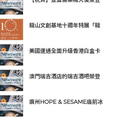
【祝賀】亞盛醫藥楊大俊榮登
《The Medicine Maker》
2026全球最具影響力人物榜
龍山文創基地十週年特展「龍
山製造10+」八月盛大展出
美國運通全面升級香港白金卡
禮遇
澳門瑞吉酒店的瑞吉酒吧榮登
2026年「亞洲50最佳酒吧」
榜單
廣州HOPE & SESAME庙前冰
室榮登2026年度ASIA'S 50
BEST BARS「亞洲50最佳酒
吧」NO.1寶座