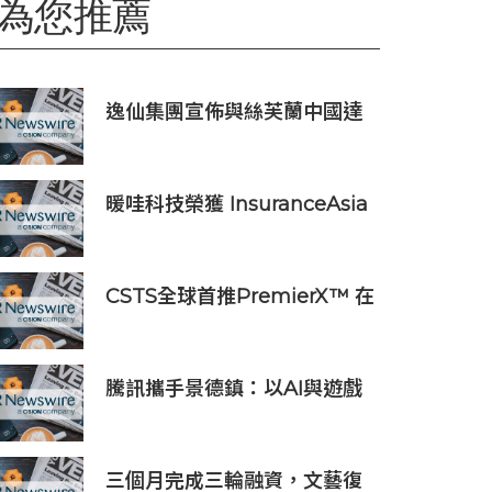
為您推薦
逸仙集團宣佈與絲芙蘭中國達
成合作 夯實科技美妆領導者地
位
暖哇科技榮獲 InsuranceAsia
News 2026 中國區「數碼轉
型卓越獎」
CSTS全球首推PremierX™ 在
紐約及香港打造FIFA 世界盃決
賽矚目慶典
騰訊攜手景德鎮：以AI與遊戲
技術守護新晉世界文化遺產
三個月完成三輪融資，文藝復