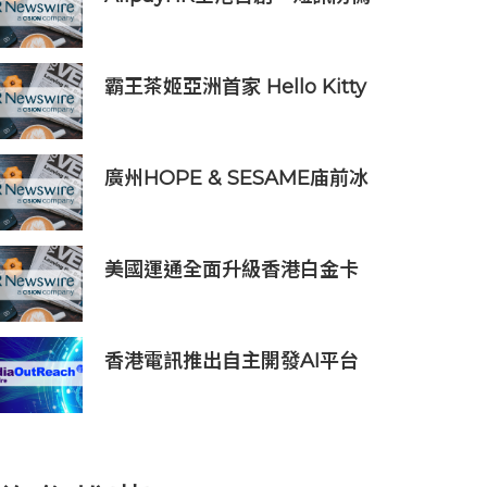
工控網路安全證書
提醒」功能 助用戶辨別騙案 聯
乘警方推防騙App Skin帶動全
城反詐
霸王茶姬亞洲首家 Hello Kitty
主題超級茶倉登陸灣仔
廣州HOPE & SESAME庙前冰
室榮登2026年度ASIA'S 50
BEST BARS「亞洲50最佳酒
吧」NO.1寶座
美國運通全面升級香港白金卡
禮遇
香港電訊推出自主開發AI平台
HKT.AI 一站式匯聚全球多種
AI資源 助力香港實現「全民
AI」