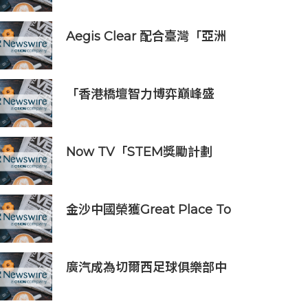
驗室」
Aegis Clear 配合臺灣「亞洲
資產管理中心」政策
「香港橋壇智力博弈巔峰盛
會」
Now TV「STEM獎勵計劃
2026」正式開始｜獲長隆度假
區全力支持 推出《主題樂園有
趣科學大探索》第二季及「長
金沙中國榮獲Great Place To
隆小科學家大獎」
Work認證™
廣汽成為切爾西足球俱樂部中
國香港和馬來西亞季前巡迴賽
官方合作夥伴