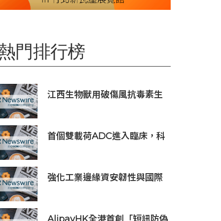
熱門排行榜
江西生物獸用破傷風抗毒素生
產線正式投產 動物抗血清品類
商業化落地提速
首個雙載荷ADC進入臨床，科
倫博泰SKB565獲臨床試驗批
准通知書
強化工業邊緣資安韌性與國際
市場信任 Moxa UC 系列工業
電腦取得 DEKRA 德凱 IEC
62443-4-2 Security Level 2
AlipayHK全港首創「短訊防偽