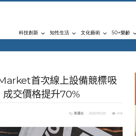
科技創新
知性生活
文化藝術
50+樂齡
emiMarket首次線上設備競標吸
，成交價格提升70%
By
美通社
-
2026/05/20
616