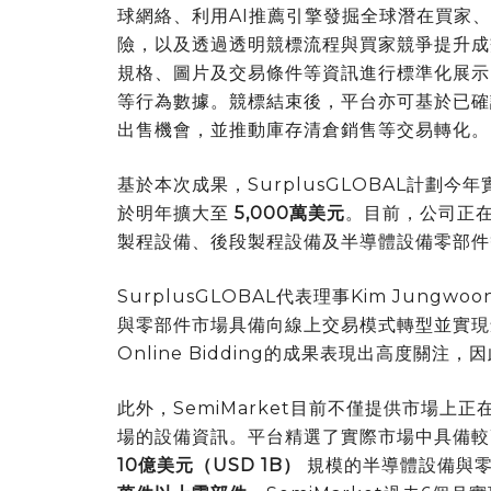
球網絡、利用AI推薦引擎發掘全球潛在買家
險，以及透過透明競標流程與買家競爭提升成交
規格、圖片及交易條件等資訊進行標準化展示
等行為數據。競標結束後，平台亦可基於已確
出售機會，並推動庫存清倉銷售等交易轉化。
基於本次成果，SurplusGLOBAL計劃今
於明年擴大至
5,000萬美元
。目前，公司正在準
製程設備、後段製程設備及半導體設備零部件
SurplusGLOBAL代表理事Kim Jun
與零部件市場具備向線上交易模式轉型並實現
Online Bidding的成果表現出高度關
此外，SemiMarket目前不僅提供市場
場的設備資訊。平台精選了實際市場中具備較
10億美元（USD 1B）
規模的半導體設備與