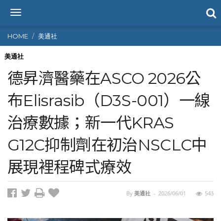
T
o
g
HOME
美通社
g
l
美通社
e
德昇濟醫藥在ASCO 2026公
n
a
布Elisrasib（D3S-001）一線
v
i
治療數據；新一代KRAS
g
a
t
G12C抑制劑在初治NSCLC中
i
o
展現裡程碑式療效
n
By
美通社
-
2026/06/01
543