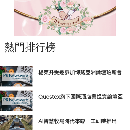
熱門排行榜
楊東升受邀參加博鰲亞洲論壇珀斯會
議，攜手推動全球礦業綠色轉型
Questex旗下國際酒店業投資論壇亞
洲峰會表示，亞洲酒店業有望迎來投
資加速期
AI智慧牧場時代來臨 工研院推出
「畜牧場保全機器人」守護農場安全