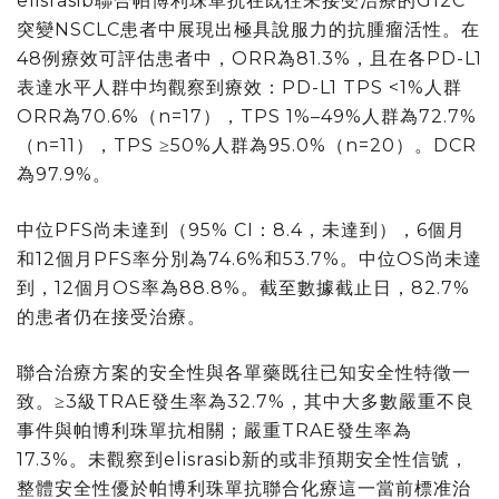
elisrasib聯合帕博利珠單抗在既往未接受治療的G12C
突變NSCLC患者中展現出極具說服力的抗腫瘤活性。在
48例療效可評估患者中，ORR為81.3%，且在各PD-L1
表達水平人群中均觀察到療效：PD-L1 TPS <1%人群
ORR為70.6%（n=17），TPS 1%–49%人群為72.7%
（n=11），TPS ≥50%人群為95.0%（n=20）。DCR
為97.9%。
中位PFS尚未達到（95% CI：8.4，未達到），6個月
和12個月PFS率分別為74.6%和53.7%。中位OS尚未達
到，12個月OS率為88.8%。截至數據截止日，82.7%
的患者仍在接受治療。
聯合治療方案的安全性與各單藥既往已知安全性特徵一
致。≥3級TRAE發生率為32.7%，其中大多數嚴重不良
事件與帕博利珠單抗相關；嚴重TRAE發生率為
17.3%。未觀察到elisrasib新的或非預期安全性信號，
整體安全性優於帕博利珠單抗聯合化療這一當前標准治