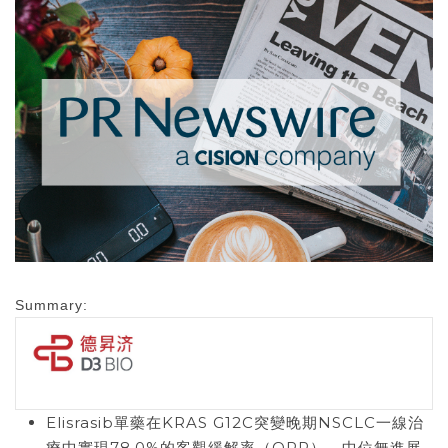
Summary:
Elisrasib單藥在KRAS G12C突變晚期NSCLC一線治
療中實現78.0%的客觀緩解率（ORR），中位無進展