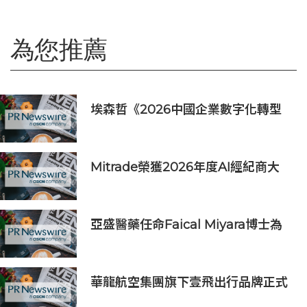
為您推薦
埃森哲《2026中國企業數字化轉型
指數》：中國企業加速AI規模化應
用，尚需持續重塑實現價值增長
Mitrade榮獲2026年度AI經紀商大
獎，升級版MitradeGPT模型在亞洲
上線
亞盛醫藥任命Faical Miyara博士為
首席業務拓展官，任命Jim Ziegler
為首席商務運營官
華龍航空集團旗下壹飛出行品牌正式
亮相