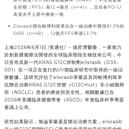
生存期（PFS）為12.4個月（n=41），且在各PD-L1
表達水平人群中療效一致
Elisrasib聯合帕博利珠單抗在一線治療中實現81.3%的
ORR（n=48），12個月PFS率達53.7%
上海
2026年6月1日
/美通社/ -- 德昇濟醫藥，一家致力
於創新腫瘤療法開發的全球臨床階段生物技術公司，今
日宣布其新一代KRAS G12C抑制劑elisrasib（D3S-
001）在一項正在進行的I/II期臨床研究中取得的一線治
療數據。該研究評估了elisrasib單藥及其與帕博利珠單
抗聯合治療KRAS G12C突變（G12Cmut）非小細胞肺
癌（NSCLC）患者的療效與安全性。相關數據已在
2026年美國臨床腫瘤學會（ASCO）年會臨床科學專題
會議上公布。
研究結果顯示，無論單藥還是聯合治療方案，elisrasib