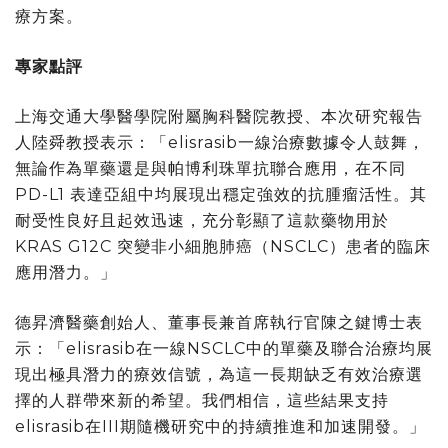
療方案。
專家點評
上海交通大學醫學院附屬胸科醫院教授、本次研究報告
人陸舜教授表示：「elisrasib一線治療數據令人鼓舞，
無論作為單藥還是與帕博利珠單抗聯合應用，在不同
PD-L1 表達亞組中均展現出穩定強效的抗腫瘤活性。其
耐受性良好且起效迅速，充分彰顯了這款藥物用於
KRAS G12C 突變非小細胞肺癌（NSCLC）患者的臨床
應用潛力。」
德昇濟醫藥創始人、董事長兼首席執行官陳之鍵博士表
示：「elisrasib在一線NSCLC中的單藥及聯合治療均展
現出極具潛力的療效信號，為這一長期缺乏有效治療選
擇的人群帶來新的希望。我們相信，這些結果支持
elisrasib在III期隨機研究中的持續推進和加速開發。」