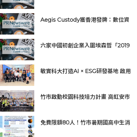
得一席之地的宏大願景
Aegis Custody獲香港發牌：數位資
產金融服務發展更進一步
六家中國初創企業入圍埃森哲「2019
亞太區金融科技創新實驗室」
敏實科大打造AI × ESG研發基地 啟用
AI能源研發中心 助企業邁向淨零碳
排
竹市啟動校園科技培力計畫 高虹安市
長：半導體與無人機課程培育未來科
技人才
免費限額80人！竹市暑期國高中生消
防體驗營6/8開放報名