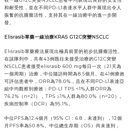
在一線G12C突變NSCLC患者中均表現出良好的安全性
和耐受性，並在不同PD-L1表達水平人群中展現出令人
振奮的抗腫瘤活性，支持其在一線治療中的進一步開
發。
Elisrasib
單藥一線治療
KRAS G12C
突變
NSCLC
Elisrasib單藥療法展現出極具前景的初步抗腫瘤活性。
在該隊列中，共有43例既往未接受治療的G12C突變
NSCLC患者接受elisrasib 600 mg每日一次（21天為
一個周期）治療，中位隨訪時間為8.5個月。在41例療效
可評估患者中，ORR為78.0%，且在不同PD-L1表達亞
組中均觀察到療效：PD-L1 TPS <1%人群ORR為
76.2%（n=21），TPS ≥1%人群為80.0%（n=20）。
疾病控制率（DCR）為95.1%。
中位PFS為12.4個月（95% CI：6.8，未達到），12個
月PFS率為50.8%。中位總生存期（OS）尚未達到，