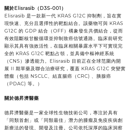
關於
Elisrasib
（
D3S-001
）
Elisrasib 是一款新一代 KRAS G12C 抑制劑，旨在實
現快速、充分且選擇性的靶點結合。該藥物可與 KRAS
G12C 的 GDP 結合（OFF）構象發生共價結合，從而
有效阻斷核甘酸循環並抑制致癌信號通路。臨床前研究
顯示其具有強效活性，在臨床相關暴露水平下可實現完
全的 KRAS G12C 靶點占領，並具備中樞神經系統
（CNS）滲透能力。Elisrasib 目前正在全球范圍內開
展 II 期單藥及聯合治療研究，覆蓋 KRAS G12C 突變實
體瘤（包括 NSCLC、結直腸癌（CRC) 、胰腺癌
（PDAC) 等。）
關於德昇濟醫藥
德昇濟醫藥是一家全球性生物技術公司，專注於具有
「同類首創」或「同類最佳」潛力的腫瘤及免疫疾病創
新療法的發現、開發及注冊。公司依托深厚的臨床洞察