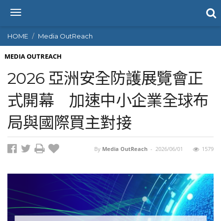
T
o
g
HOME
Media OutReach
g
l
MEDIA OUTREACH
e
2026 亞洲安全防護展覽會正
n
a
式開幕 加速中小企業全球布
v
i
局與國際買主對接
g
a
t
i
By
Media OutReach
-
2026/06/01
1579
o
n