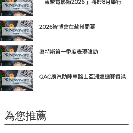
「東盟電影節2026 」將於8月舉行
歷來最大規模 以電影連繫文化交流
2026智博會在蘇州開幕
奧特斯第一季度表現強勁
GAC廣汽助陣車路士亞洲巡迴賽香港
站 攜手點燃足球盛宴
為您推薦