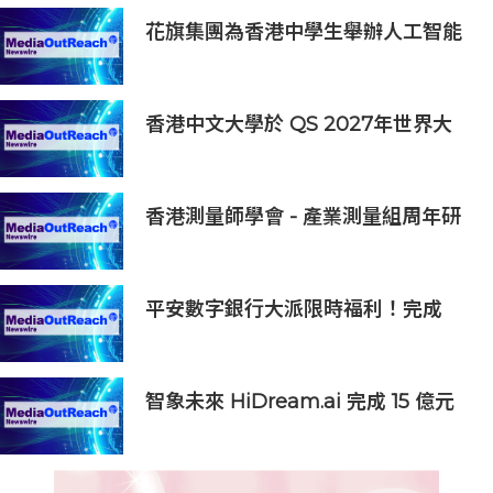
花旗集團為香港中學生舉辦人工智能
（AI）日
香港中文大學於 QS 2027年世界大
學排名躋身全球前20
香港測量師學會 - 產業測量組周年研
討會2026
平安數字銀行大派限時福利！完成
App更新即送29港元現金獎
智象未來 HiDream.ai 完成 15 億元
人民幣 C 輪融資