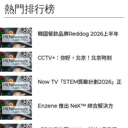
熱門排行榜
韓國餐飲品牌Reddog 2026上半年
營收大漲88% 營業利潤激增143%
CCTV+：你好，北京！北京時刻
Now TV「STEM獎勵計劃2026」正
式開始｜獲長隆度假區全力支持 推出
《主題樂園有趣科學大探索》第二季
及「長隆小科學家大獎」
Enzene 推出 NeX™ 綜合解決方
案， 助力實現具成本效益、高產率的
本地生物製造