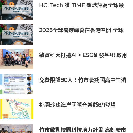
HCLTech 獲 TIME 雜誌評為全球最
具可持續發展表現的企業之一
2026全球醫療峰會在香港召開 全球
醫療健康力量共議：讓突破真正抵達
患者
敏實科大打造AI × ESG研發基地 啟用
AI能源研發中心 助企業邁向淨零碳
排
免費限額80人！竹市暑期國高中生消
防體驗營6/8開放報名
桃園珍珠海岸國際音樂節8/1登場
竹市啟動校園科技培力計畫 高虹安市