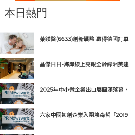
本日熱門
萊鎂醫(6633)創新戰略 贏得德國訂單
銷售
昌傑日日-海岸線上亮眼全齡綠洲美建
築
2025年中小微企業出口展圓滿落幕，
吸引逾63,000名參觀者，簽署9,060
萬美元出口合同
六家中國初創企業入圍埃森哲「2019
亞太區金融科技創新實驗室」