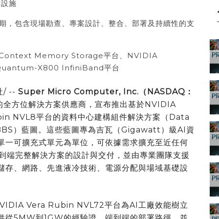
礎設施
期，包含現場勘查、專案設計、整合、部署及持續性的支
Context Memory Storage平台、NVIDIA
antum-X800 InfiniBand平台
/ --
Super Micro Computer, Inc.
（
NASDAQ
：
的全方位解決方案供應商，宣布推出基於NVIDIA
™ Rubin NVL8平台的資料中心建構組件解決方案（Data
ns，DCBBS）藍圖。這些藍圖專為吉瓦（Gigawatt）級AI資
U的單一可擴充式單元為單位，可依據需求擴充至近任何
包含端到端完整解決方案的設計與交付，並由專業團隊支援
、儲存、網路、先進液冷技術、電源分配與場域基礎設
DIA Vera Rubin NVL72平台為AI工廠效能樹立
供從5MW到1GW的經驗證、端到端的部署路徑，並