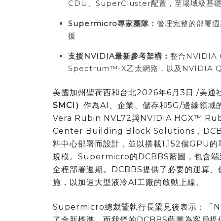
CDU、SuperCluster配置，至場域級基
Supermicro
專家團隊：
管理完整的部署週
援
支援
NVIDIA
最新參考架構：
整合NVIDIA 
Spectrum™-X乙太網路，以及NVIDIA Qu
美國
加州聖荷西和台北
2026年6月3日
/美通社
SMCI
）
作為AI、企業、儲存和5G/邊緣領域
Vera Rubin NVL72與NVIDIA HGX
Center Building Block Solutio
料中心部署而設計，並以搭載1,152個GP
規模。Supermicro的DCBBS藍圖，
全程部署週期。DCBBS提供了必要的運算
施，以加速大型液冷AI工廠的啟動上線。
Supermicro總裁暨執行長梁見後表示：「NVI
了全新標準，而我們的DCBBS藍圖為客戶提