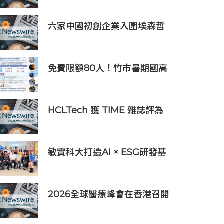
者，簽署9,060萬美元出口合
同
六家中國初創企業入圍埃森哲
「2019亞太區金融科技創新實
驗室」
免費限額80人！竹市暑期國高
中生消防體驗營6/8開放報名
HCLTech 獲 TIME 雜誌評為
全球最具可持續發展表現的企
業之一
敏實科大打造AI × ESG研發基
地 啟用AI能源研發中心 助企
業邁向淨零碳排
2026全球醫療峰會在香港召開
全球醫療健康力量共議：讓突
破真正抵達患者