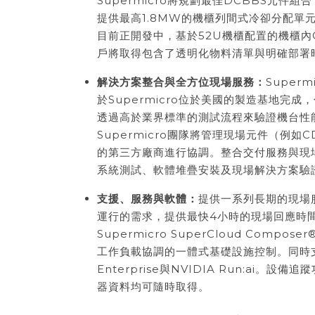
Supermicro將規劃最佳DCBBS元
提供最高1.8MW的機櫃列間式冷卻分配單
目前正開發中，基於52U機櫃配置的機櫃
戶將取得包含了透明化物料清單與明確部署
解決方案整合與全方位現場服務：
Supe
於Supermicro位於美國的製造基地完成
透過高於業界標準的測試流程來驗證機台性能
Supermicro團隊將管理現場元件（例
的第三方廠商進行協調。整合交付服務與現
系統測試、軟體堆疊安裝及現場解決方案驗
支援、服務與軟體：
提供一系列長期的現場
運行的需求，提供最快4小時的現場回應時間。
Supermicro SuperCloud Compos
工作負載協調的一體式基礎設施控制。同時支援N
Enterprise與NVIDIA Run:ai
器資料均可隨時取得。