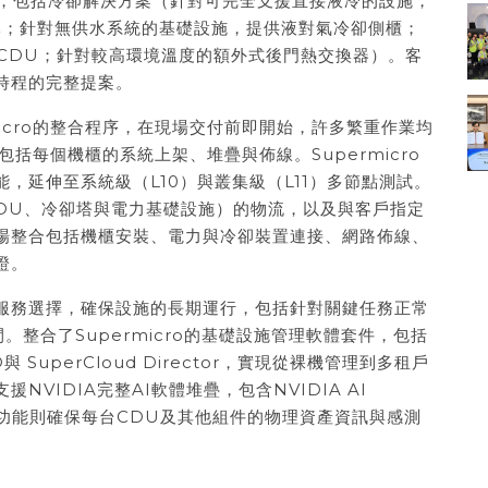
件組合，包括冷卻解決方案（針對可完全支援直接液冷的設施，
元；針對無供水系統的基礎設施，提供液對氣冷卻側櫃；
內CDU；針對較高環境溫度的額外式後門熱交換器）。客
時程的完整提案。
rmicro的整合程序，在現場交付前即開始，許多繁重作業均
，包括每個機櫃的系統上架、堆疊與佈線。Supermicro
，延伸至系統級（L10）與叢集級（L11）多節點測試。
如CDU、冷卻塔與電力基礎設施）的物流，以及與客戶指定
場整合包括機櫃安裝、電力與冷卻裝置連接、網路佈線、
證。
服務選擇，確保設施的長期運行，包括針對關鍵任務正常
整合了Supermicro的基礎設施管理軟體套件，包括
er®與 SuperCloud Director，實現從裸機管理到多租戶
VIDIA完整AI軟體堆疊，包含NVIDIA AI
。設備追蹤功能則確保每台CDU及其他組件的物理資產資訊與感測