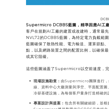
DCBB
Supermicro DCBBS
藍圖，精準因應
AI
工
客戶在規劃AI工廠的建置或改建時，通常最先面臨
NVL72的DCBBS藍圖，為特定電力負載
藍圖確保了散熱性能、電力輸送、運算節點、
點，以及網路裝置之間的配置比例，以確保最
或其它阻礙。
這些藍圖涵蓋了Supermicro以空前速度
現場設施勘查：
由Supermicro團隊
線、資料中心大廳測量與淨空、平面配置圖
冷卻基礎設施，為每個客戶量身打造精確的
專案設計與提案：
包含所有關鍵細節，並根