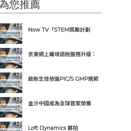
為您推薦
Now TV「STEM獎勵計劃
2026」正式開始｜獲長隆度假
區全力支持 推出《主題樂園有
趣科學大探索》第二季及「長
京東網上離境退稅服務升級：
隆小科學家大獎」
全程無紙化、外卡支付、「即
買即退」同步上線
啟新生技依循PIC/S GMP規範
打造細胞治療原物料與製造平
台，瞄準日本、新加坡市場
金沙中國成為全球首家榮獲
ISO 14001:2026環境管理體系
認證之綜合旅遊休閒企業
Loft Dynamics 夥拍