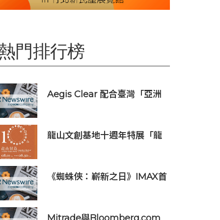
熱門排行榜
Aegis Clear 配合臺灣「亞洲
資產管理中心」政策
龍山文創基地十週年特展「龍
山製造10+」八月盛大展出
《蜘蛛俠：嶄新之日》IMAX首
週末斬獲1.3億元 創系列最佳紀
錄
Mitrade與Bloomberg.com