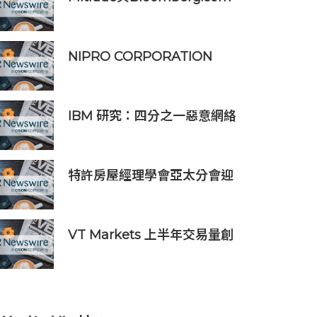
達成合作，助力亞洲交易者應
對可信洞察與網絡影響力邊界
模糊問題
NIPRO CORPORATION
ELISIO™-HX 獲得 FDA 510
(k) 許可，向美國推出透析器
IBM 研究：四分之一惡意網絡
入侵由 AI 驅動 單一事件平均
損失 600 萬美元
特許房屋經理學會亞太分會迎
60 周年里程碑
VT Markets 上半年交易量創
新高 突破 8 萬億美元