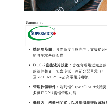
Summary:
端到端藍圖：
具備高度可擴充性，支援從5
的設施端基礎架構
DLC-2
直接液冷技術：
旨在實現幾近完全的
的組件整合，包含冷板、冷卻分配單元（CD
及SMC PG25-A超高電阻冷卻液
管理軟體套件：
端到端SuperCloud
多租戶GPU雲端管理功能
機櫃內、機櫃列間式，以及場域基礎設施解