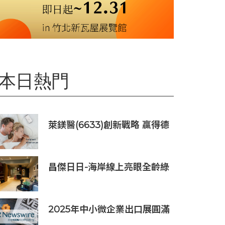
本日熱門
萊鎂醫(6633)創新戰略 贏得德
國訂單銷售
昌傑日日-海岸線上亮眼全齡綠
洲美建築
2025年中小微企業出口展圓滿
落幕，吸引逾63,000名參觀