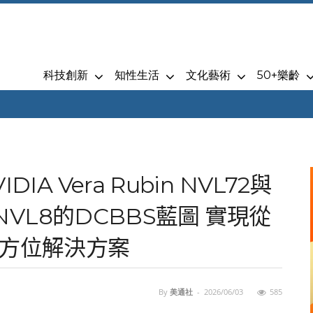
科技創新
知性生活
文化藝術
50+樂齡
DIA Vera Rubin NVL72與
n NVL8的DCBBS藍圖 實現從
全方位解決方案
By
美通社
-
2026/06/03
585