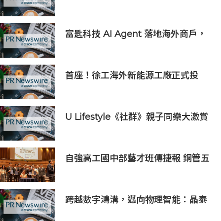
式開始｜獲長隆度假區全力支持 推出
《主題樂園有趣科學大探索》第二季
及「長隆小科學家大獎」
富匙科技 AI Agent 落地海外商戶，
全面承接一線客戶服務與經營轉化
首座！徐工海外新能源工廠正式投
產，打造中印尼合作新標桿
U Lifestyle《社群》親子同樂大激賞
激送主題樂園門票/人氣自助
餐/CHIIKAWA特展景品/嬰兒用品等
好禮｜召集Foodie率先試食星級酒店
自強高工國中部藝才班傳捷報 銅管五
自助餐
重奏勇奪新加坡國際管樂大賽銀獎
跨越數字鴻溝，邁向物理智能：晶泰
科技發布 XtalPi Science，並發起