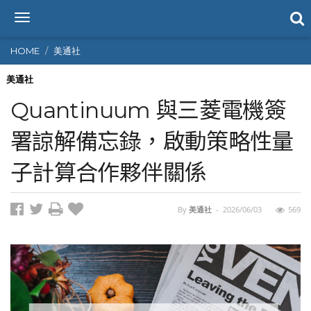
T
o
g
HOME
美通社
g
l
美通社
e
Quantinuum 與三菱電機簽
n
a
署諒解備忘錄，啟動策略性量
v
i
子計算合作夥伴關係
g
a
t
i
By
美通社
-
2026/06/03
569
o
n