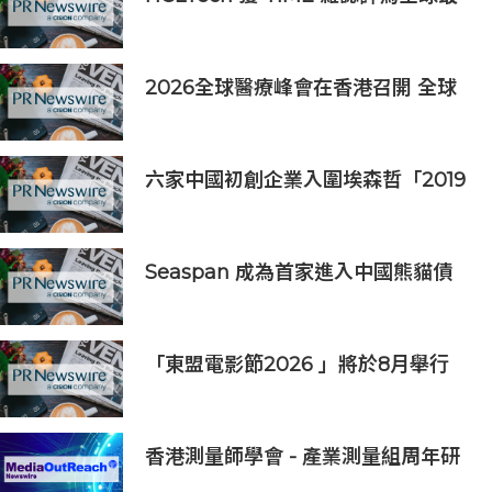
具可持續發展表現的企業之一
2026全球醫療峰會在香港召開 全球
醫療健康力量共議：讓突破真正抵達
患者
六家中國初創企業入圍埃森哲「2019
亞太區金融科技創新實驗室」
Seaspan 成為首家進入中國熊貓債
券市場的國際船東及營運商
「東盟電影節2026 」將於8月舉行
歷來最大規模 以電影連繫文化交流
香港測量師學會 - 產業測量組周年研
討會2026