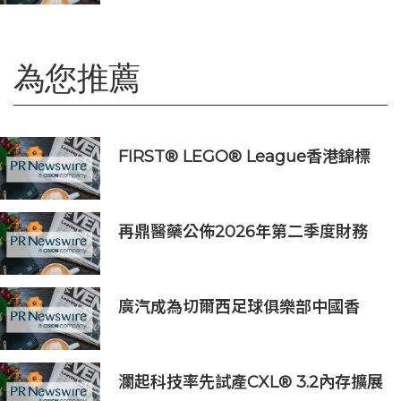
「科學智能開放生態聯盟」
為您推薦
FIRST® LEGO® League香港錦標
賽2025-26圓滿舉行
再鼎醫藥公佈2026年第二季度財務
業績及近期公司進展
廣汽成為切爾西足球俱樂部中國香
港、馬來西亞季前巡回賽官方合作伙
伴
瀾起科技率先試產CXL® 3.2內存擴展