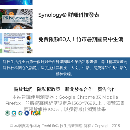
Synology® 群暉科技發表
DiskStation neo+ 系列，以低入手
門檻享有高效能體驗
免費限額80人！竹市暑期國高中生消
防體驗營6/8開放報名
科技生活是全台第一個針對全台科學園區企業的科學媒體。每月精準策畫高
科技社群關心的話題，深度提供其科技、人文、生活、消費等知性及生活的
精神食糧。
關於我們
隱私權政策
新聞發布合作
廣告合作
本站建議使用瀏覽器：Google Chrome 或 Mozilla
Firefox，並將螢幕解析度設定為1360*768以上，瀏覽器畫
面縮放維持100%，以獲得最佳瀏覽效果
© 本網頁著作權為 TechLife科技生活新聞網 所有 / Copyright 2018