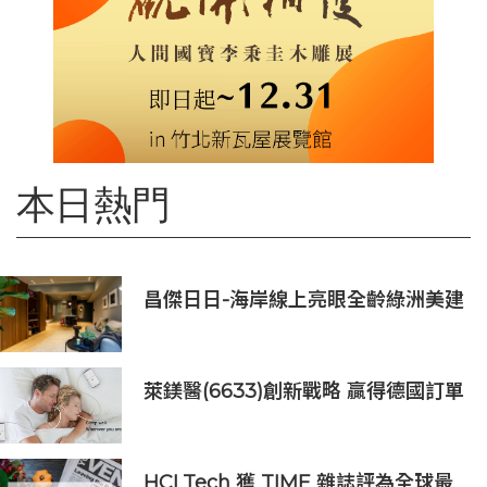
本日熱門
昌傑日日-海岸線上亮眼全齡綠洲美建
築
萊鎂醫(6633)創新戰略 贏得德國訂單
銷售
HCLTech 獲 TIME 雜誌評為全球最