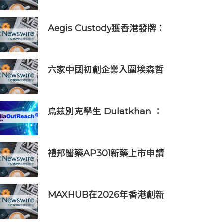
Aegis Custody獲香港發牌：
數位資產金融服務發展更進一
步
六家中國初創企業入圍埃森哲
「2019亞太區金融科技創新實
驗室」
烏茲別克學生 Dulatkhan ：
拓展視野，在香港中文大學擘
劃未來
禮邦醫藥AP301新藥上市申請
獲國家藥監局受理
MAXHUB在2026年香港創新
辦公峰會上展示綜合AI協作解
決方案