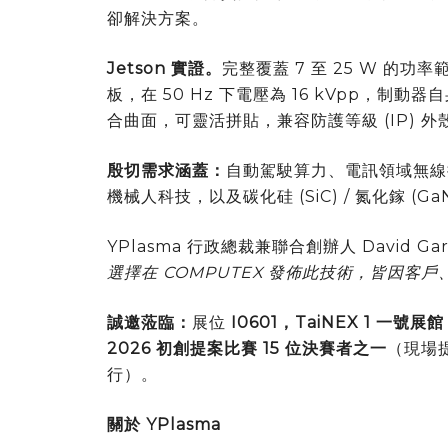
卻解決方案。
Jetson 實證。
完整覆蓋 7 至 25 W 的功率範
板，在 50 Hz 下電壓為 16 kVpp，制動
合曲面，可靈活拼貼，兼容防護等級 (IP) 
殷切需求涵蓋：
自動駕駛算力、電訊領域無線接
機械人科技，以及碳化硅 (SiC) / 氮化鎵 (
YPlasma 行政總裁兼聯合創辦人 David Gar
選擇在 COMPUTEX 發佈此技術，皆因客
誠邀蒞臨：
展位
I0601，TaiNEX 1 一號展館
2026 初創提案比賽 15 位決賽者之一
（現場提案
行）。
關於 YPlasma