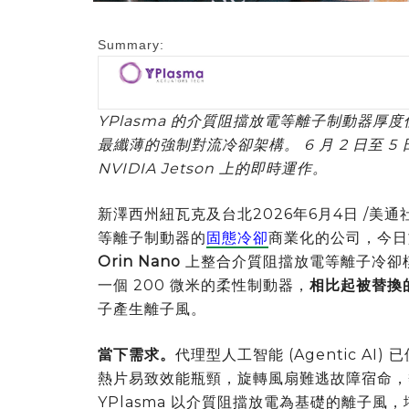
Summary:
YPlasma 的介質阻擋放電等離子制動器厚
最纖薄的強制對流冷卻架構。 6 月 2 日至 5 日
NVIDIA Jetson 上的即時運作。
新澤西州紐瓦克及台北
2026年6月4日
/美通社
等離子制動器的
固態冷卻
商業化的公司，今
Orin Nano
上整合介質阻擋放電等離子冷卻
一個 200 微米的柔性制動器，
相比起被替換的
子產生離子風。
當下需求。
代理型人工智能 (Agentic AI
熱片易致效能瓶頸，旋轉風扇難逃故障宿命，熱
YPlasma 以介質阻擋放電為基礎的離子風，