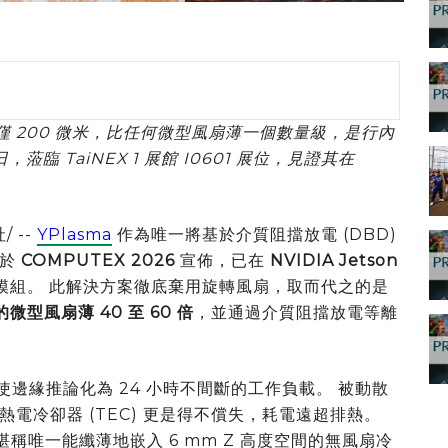
度僅 200 微米，比任何微型風扇薄一個數量級，是行內
，蒞臨 TaiNEX 1 展館 I0601 展位，見證其在
/ --
YPlasma
作為唯一將基於介質阻擋放電 (DBD)
日於
COMPUTEX 2026
宣佈，已在
NVIDIA Jetson
模組。 此解決方案徹底棄用旋轉風扇，取而代之的是
微型風扇薄 40 至 60 倍
，並通過介質阻擋放電等離
) 已使邊緣推論化為 24 小時不間斷的工作負載。 被動散
電冷卻器 (TEC) 更是得不償失，耗電遠超排熱。
堪稱唯一能纖薄地嵌入 6 mm Z 高度空間的無風扇冷