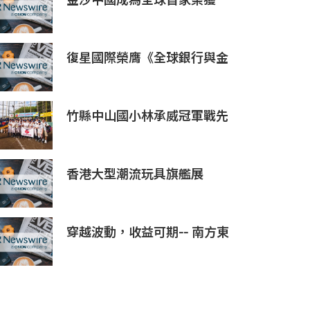
金沙中國成為全球首家榮獲
ISO 14001:2026環境管理體系
認證之綜合旅遊休閒企業
復星國際榮膺《全球銀行與金
融評論》三項大獎，ESG、企
業社會責任及品牌實力再獲國
際權威認可
竹縣中山國小林承威冠軍戰先
發建功 助中華隊勇奪世界軟式
少棒賽冠軍
香港大型潮流玩具旗艦展
《Amazing Toy Show》首
度登陸東南亞
穿越波動，收益可期-- 南方東
英KOSPI 200備兌認購期權主
動型ETF (3537.HK) 明日於香
港交易所上市