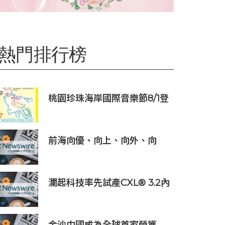
熱門排行榜
桃園珍珠海岸國際音樂節8/1登
場
前海向優、向上、向外、向
新、向港、向強，上半年發展
更加生機勃勃
瀾起科技率先試產CXL® 3.2內
存擴展控制器