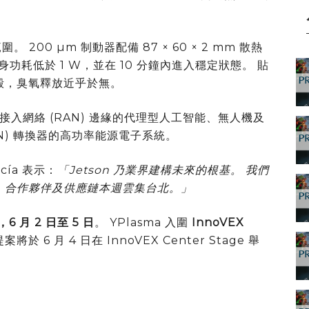
圍。 200 µm 制動器配備 87 × 60 × 2 mm 散熱
器自身功耗低於 1 W，並在 10 分鐘內進入穩定狀態。 貼
外殼，臭氧釋放近乎於無。
入網絡 (RAN) 邊緣的代理型人工智能、無人機及
GaN) 轉換器的高功率能源電子系統。
cía 表示：
「Jetson 乃業界建構未來的根基。 我們
戶、合作夥伴及供應鏈本週雲集台北。」
，6 月 2 日至 5 日
。 YPlasma 入圍
InnoVEX
將於 6 月 4 日在 InnoVEX Center Stage 舉