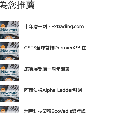
為您推薦
十年磨一劍，Fxtrading.com
再啟新程
CSTS全球首推PremierX™ 在
紐約及香港打造FIFA 世界盃決
賽矚目慶典
廉署展覽廳一周年迎第
100,000位訪客
阿爾法梯Alpha Ladder科創
出海分享會成功舉辦，自研AI
産品AgentX重磅首發
洲明科技榮獲EcoVadis銀牌認