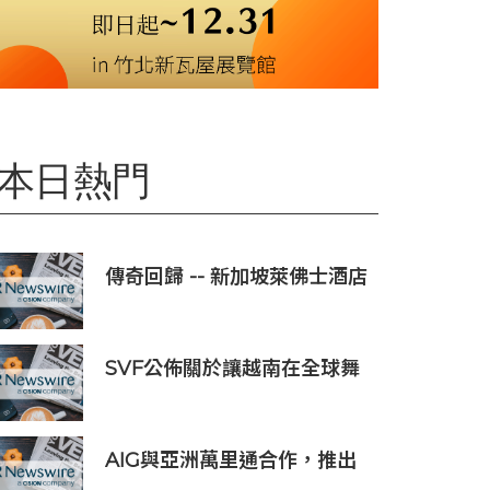
本日熱門
傳奇回歸 -- 新加坡萊佛士酒店
正式重新開業
SVF公佈關於讓越南在全球舞
台上獲得一席之地的宏大願景
AIG與亞洲萬里通合作，推出
旅遊保險優惠