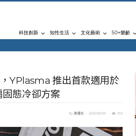
科技創新
知性生活
文化藝術
50+樂齡
 上，YPlasma 推出首款適用於
無風扇固態冷卻方案
By
美通社
-
2026/06/04
553