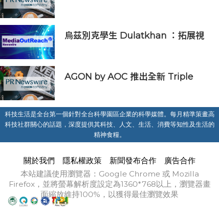
藥監局受理
烏茲別克學生 Dulatkhan ：拓展視
野，在香港中文大學擘劃未來
AGON by AOC 推出全新 Triple
Refresh Rate 電競顯示器
科技生活是全台第一個針對全台科學園區企業的科學媒體。每月精準策畫高
科技社群關心的話題，深度提供其科技、人文、生活、消費等知性及生活的
精神食糧。
關於我們
隱私權政策
新聞發布合作
廣告合作
本站建議使用瀏覽器：Google Chrome 或 Mozilla
Firefox，並將螢幕解析度設定為1360*768以上，瀏覽器畫
面縮放維持100%，以獲得最佳瀏覽效果