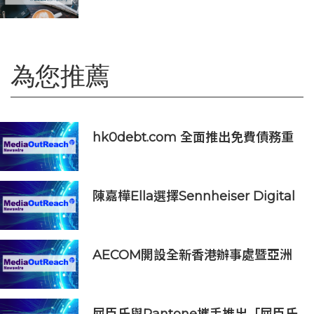
超級茶倉登陸灣仔
為您推薦
hk0debt.com 全面推出免費債務重
組資訊平台 助港人比較 IVA、DRP
與破產方案
陳嘉樺Ella選擇Sennheiser Digital
6000打造震撼動人的青春狂歡
AECOM開設全新香港辦事處暨亞洲
區總部 匯聚人才、科技與可持續發展
屈臣氏與Pantone攜手推出「屈臣氏