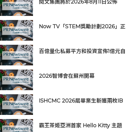
閱文集團將於2026年8月11日公佈
2026年上半年業績
Now TV「STEM獎勵計劃2026」正
式開始｜獲長隆度假區全力支持 推出
《主題樂園有趣科學大探索》第二季
及「長隆小科學家大獎」
百億量化私募平方和投資宣佈1億元自
購，7月以來已有25家私募出手
2026智博會在蘇州開幕
ISHCMC 2026屆畢業生斬獲兩枚IB
滿分，年級平均分達34.5分
霸王茶姬亞洲首家 Hello Kitty 主題