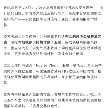
在此背景下，XTransfer與法國興業銀行將結合雙方優勢——銀
行級的韌性、監管專業知識及執行能力，搭配平台驅動的數位
互聯能力——以簡化國際支付流程，並提升各市場的客戶體
驗。
雙方將結合各自優勢，共同探索並打造
整合的跨境金融解決方
案
，包括
本地收款
與
跨境付款
等服務，協助供應商以更高效
率、更安全的方式向海外買家收款；同時也讓全球貿易商以更
快速、更安全地實現端到端付款，直達全球供應商。
此次合作同時涵蓋「Pay to China」服務，提供美元及人民幣
的結算與匯款服務，範圍涵蓋香港特別行政區及中國內地，藉
此強化亞洲與歐洲相關的貿易連結，並支持更無縫的跨境結
算。
雙方將持續拓展外匯解決方案，實現本地貨幣與美元、歐元等
主要外幣之間快速且可靠的兌換，藉此為跨境貿易商提供更順
暢的結算服務，並提升交易確定性。