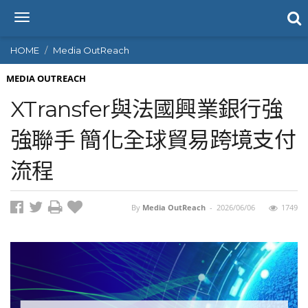
T
o
g
HOME
Media OutReach
g
l
MEDIA OUTREACH
e
XTransfer與法國興業銀行強
n
a
強聯手 簡化全球貿易跨境支付
v
i
流程
g
a
t
i
By
Media OutReach
-
2026/06/06
1749
o
n