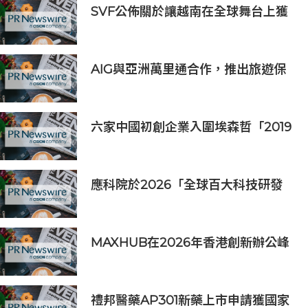
SVF公佈關於讓越南在全球舞台上獲
得一席之地的宏大願景
AIG與亞洲萬里通合作，推出旅遊保
險優惠
六家中國初創企業入圍埃森哲「2019
亞太區金融科技創新實驗室」
應科院於2026「全球百大科技研發
獎」中創亞洲最佳成績 三項技術榮膺
全球百大創新獎項
MAXHUB在2026年香港創新辦公峰
會上展示綜合AI協作解決方案
禮邦醫藥AP301新藥上市申請獲國家