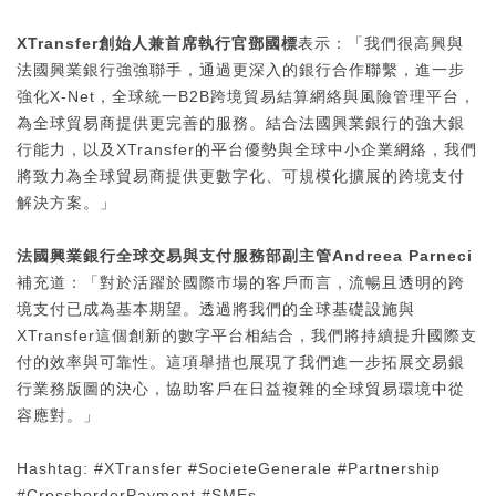
XTransfer創始人兼首席執行官鄧國標
表示：「我們很高興與
法國興業銀行強強聯手，通過更深入的銀行合作聯繫，進一步
強化X-Net，全球統一B2B跨境貿易結算網絡與風險管理平台，
為全球貿易商提供更完善的服務。結合法國興業銀行的強大銀
行能力，以及XTransfer的平台優勢與全球中小企業網絡，我們
將致力為全球貿易商提供更數字化、可規模化擴展的跨境支付
解決方案。」
法國興業銀行全球交易與支付服務部副主管
Andreea Parneci
補充道：「對於活躍於國際市場的客戶而言，流暢且透明的跨
境支付已成為基本期望。透過將我們的全球基礎設施與
XTransfer這個創新的數字平台相結合，我們將持續提升國際支
付的效率與可靠性。這項舉措也展現了我們進一步拓展交易銀
行業務版圖的決心，協助客戶在日益複雜的全球貿易環境中從
容應對。」
Hashtag: #XTransfer #SocieteGenerale #Partnership
#CrossborderPayment #SMEs