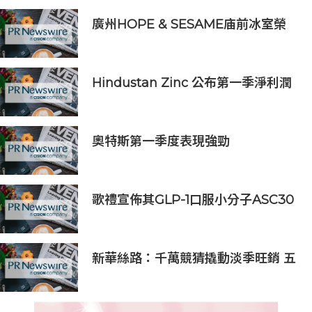
廣州HOPE & SESAME庙前冰室榮
登2026年度ASIA'S 50 BEST
BARS「亞洲50最佳酒吧」NO.1寶座
Hindustan Zinc 公布第一季淨利潤
創下 5.78 億美元紀錄，按年上升
145%；強勁產量及歷來最低生產成本
推動息稅折舊攤銷前利潤 (EBITDA)
奧特斯第一季度表現強勁
創歷史新高
歌禮宣佈其GLP-1口服小分子ASC30
啟動全球III期臨床研究，並公佈其同
類首創口服小分子GLP-1/GIP/胰澱素
固定劑量復方制劑的積極臨床前數據
新華絲路：千萬競猜撬動淡季旺銷 五
糧液提交世界盃營銷答卷