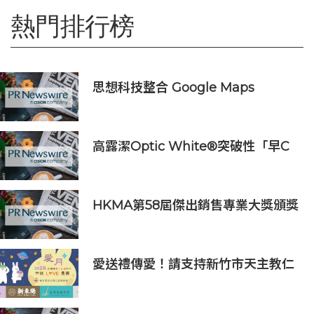
熱門排行榜
思想科技整合 Google Maps
Platform 與 Geotab 車聯網：助物
流業 60 秒極速排單、削減 25% 車隊
營運成本
高露潔Optic White®突破性「早C
提亮• 晚C淡色」美白牙齒保養美學
推出首支全新Optic White®高純度
維他命C美白牙膏
HKMA第58屆傑出銷售專業大獎頒獎
典禮
愛送禮傳愛！請支持新竹市天主教仁
愛基金會2026中秋義賣