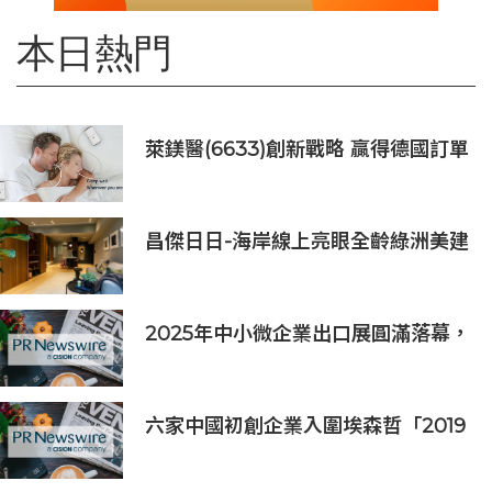
本日熱門
萊鎂醫(6633)創新戰略 贏得德國訂單
銷售
昌傑日日-海岸線上亮眼全齡綠洲美建
築
2025年中小微企業出口展圓滿落幕，
吸引逾63,000名參觀者，簽署9,060
萬美元出口合同
六家中國初創企業入圍埃森哲「2019
亞太區金融科技創新實驗室」