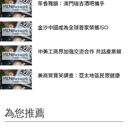
茶香雅韻：澳門瑞吉酒吧攜手
Saicho 呈獻期間限定下午茶體驗
金沙中國成為全球首家榮獲ISO
14001:2026環境管理體系認證之綜合
旅遊休閒企業
中美工商界加強交流合作 共話產業鏈
供應鏈協同發展新機遇
美商賀寶芙調查：亞太地區民眾健康
意識持續提升 五分之四消費者認為整
體健康狀態極為重要
為您推薦