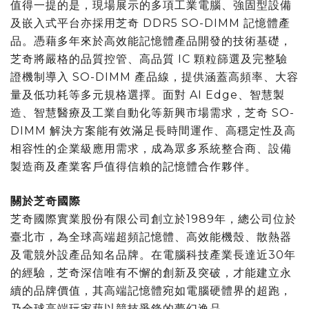
值得一提的是，現場展示的多項工業電腦、強固型設備
及嵌入式平台亦採用芝奇 DDR5 SO-DIMM 記憶體產
品。憑藉多年來於高效能記憶體產品開發的技術基礎，
芝奇將嚴格的品質控管、高品質 IC 顆粒篩選及完整驗
證機制導入 SO-DIMM 產品線，提供涵蓋高頻率、大容
量及低功耗等多元規格選擇。面對 AI Edge、智慧製
造、智慧醫療及工業自動化等新興市場需求，芝奇 SO-
DIMM 解決方案能有效滿足長時間運作、高穩定性及高
相容性的企業級應用需求，成為眾多系統整合商、設備
製造商及產業客戶值得信賴的記憶體合作夥伴。
關於芝奇國際
芝奇國際實業股份有限公司創立於1989年，總公司位於
臺北市，為全球高端超頻記憶體、高效能機殼、散熱器
及電競外設產品知名品牌。在電腦科技產業長達近30年
的經驗，芝奇深信唯有不懈的創新及突破，才能建立永
續的品牌價值，其高端記憶體宛如電腦硬體界的超跑，
乃全球高端玩家藉以競技爭鋒的夢幻逸品。