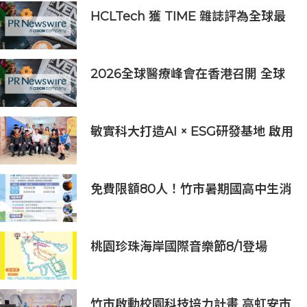
HCLTech 獲 TIME 雜誌評為全球最
具可持續發展表現的企業之一
2026全球醫療峰會在香港召開 全球
醫療健康力量共議：讓突破真正抵達
患者
敏實科大打造AI × ESG研發基地 啟用
AI能源研發中心 助企業邁向淨零碳
排
免費限額80人！竹市暑期國高中生消
防體驗營6/8開放報名
桃園珍珠海岸國際音樂節8/1登場
竹市啟動校園科技培力計畫 高虹安市