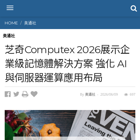
T
o
g
HOME
美通社
g
l
美通社
e
芝奇Computex 2026展示企
n
a
業級記憶體解決方案 強化 AI
v
i
與伺服器運算應用布局
g
a
t
i
By
美通社
-
2026/06/09
697
o
n