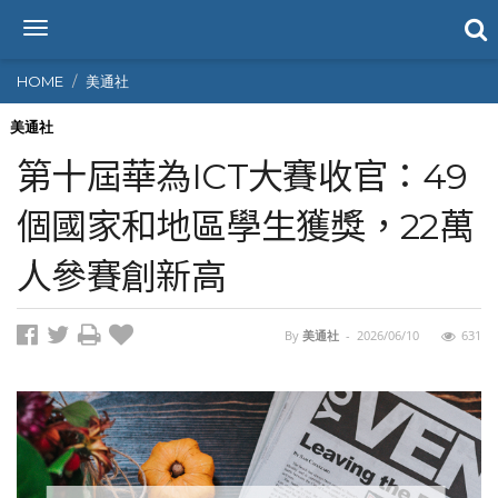
T
o
g
HOME
美通社
g
l
美通社
e
第十屆華為ICT大賽收官：49
n
a
個國家和地區學生獲獎，22萬
v
i
人參賽創新高
g
a
t
i
By
美通社
-
2026/06/10
631
o
n