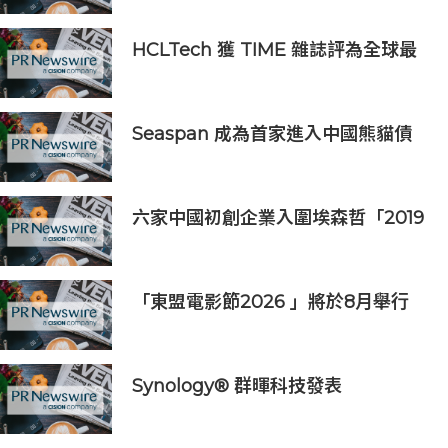
患者
HCLTech 獲 TIME 雜誌評為全球最
具可持續發展表現的企業之一
Seaspan 成為首家進入中國熊貓債
券市場的國際船東及營運商
六家中國初創企業入圍埃森哲「2019
亞太區金融科技創新實驗室」
「東盟電影節2026 」將於8月舉行
歷來最大規模 以電影連繫文化交流
Synology® 群暉科技發表
DiskStation neo+ 系列，以低入手
門檻享有高效能體驗