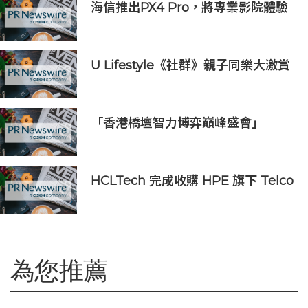
海信推出PX4 Pro，將專業影院體驗
搬進家庭
U Lifestyle《社群》親子同樂大激賞
激送主題樂園門票/人氣自助
餐/CHIIKAWA特展景品/嬰兒用品等
好禮｜召集Foodie率先試食星級酒店
「香港橋壇智力博弈巔峰盛會」
自助餐
HCLTech 完成收購 HPE 旗下 Telco
Solutions 業務
為您推薦