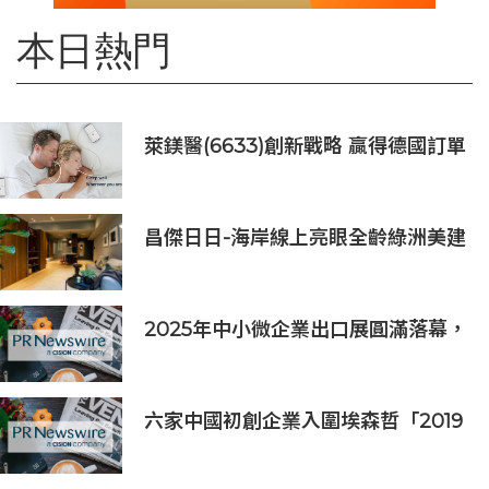
本日熱門
萊鎂醫(6633)創新戰略 贏得德國訂單
銷售
昌傑日日-海岸線上亮眼全齡綠洲美建
築
2025年中小微企業出口展圓滿落幕，
吸引逾63,000名參觀者，簽署9,060
萬美元出口合同
六家中國初創企業入圍埃森哲「2019
亞太區金融科技創新實驗室」