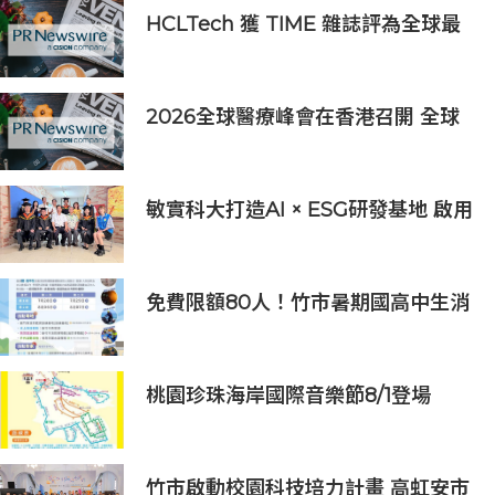
HCLTech 獲 TIME 雜誌評為全球最
具可持續發展表現的企業之一
2026全球醫療峰會在香港召開 全球
醫療健康力量共議：讓突破真正抵達
患者
敏實科大打造AI × ESG研發基地 啟用
AI能源研發中心 助企業邁向淨零碳
排
免費限額80人！竹市暑期國高中生消
防體驗營6/8開放報名
桃園珍珠海岸國際音樂節8/1登場
竹市啟動校園科技培力計畫 高虹安市