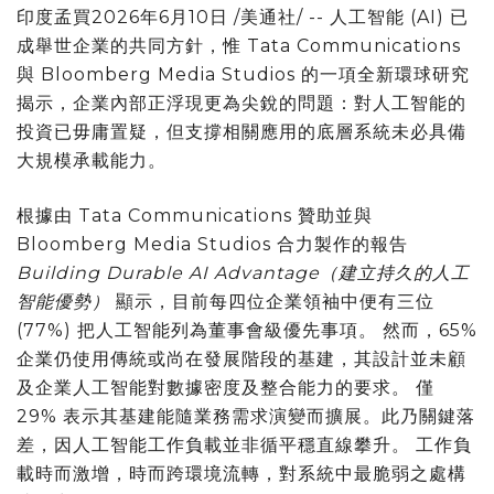
印度孟買
2026年6月10日
/美通社/ -- 人工智能 (AI) 已
成舉世企業的共同方針，惟 Tata Communications
與 Bloomberg Media Studios 的一項全新環球研究
揭示，企業內部正浮現更為尖銳的問題：對人工智能的
投資已毋庸置疑，但支撐相關應用的底層系統未必具備
大規模承載能力。
根據由 Tata Communications 贊助並與
Bloomberg Media Studios 合力製作的報告
Building Durable AI Advantage（建立持久的人工
智能優勢）
顯示，目前每四位企業領袖中便有三位
(77%) 把人工智能列為董事會級優先事項。 然而，65%
企業仍使用傳統或尚在發展階段的基建，其設計並未顧
及企業人工智能對數據密度及整合能力的要求。 僅
29% 表示其基建能隨業務需求演變而擴展。此乃關鍵落
差，因人工智能工作負載並非循平穩直線攀升。 工作負
載時而激增，時而跨環境流轉，對系統中最脆弱之處構