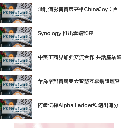
飛利浦影音首度亮相ChinaJoy：百
年品牌以「黃色風暴」開啟年輕化新
篇章
Synology 推出雲端監控
Surveillance365，滿足更多元的跨
產業場域安全需求
中美工商界加強交流合作 共話產業鏈
供應鏈協同發展新機遇
華為舉辦首屆亞太智慧互聯網論壇暨
亞太互聯網之夜
阿爾法梯Alpha Ladder科創出海分
享會成功舉辦，自研AI産品AgentX
重磅首發