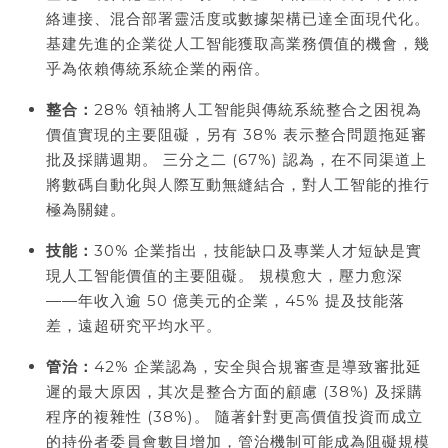
絡連接、混合部署靈活度或數據架構已達全面現代化。
基建先進的企業從人工智能獲取高業務價值的機會，幾
乎為依賴傳統系統企業的兩倍。
整合：
28% 領袖將人工智能與傳統系統整合之困視為
價值實現的主要阻礙，另有 38% 表示整合問題拖延審
批及採購週期。 三分之二 (67%) 認為，在不同渠道上
將數碼自動化與人際互動無縫結合，對人工智能的推行
極為關鍵。
技能：
30% 企業指出，技能缺口及專業人才短缺是實
現人工智能價值的主要阻礙。 規模愈大，壓力愈深
——年收入逾 50 億美元的企業，45% 提及技能落
差，遠超研究平均水平。
管治：
42% 企業認為，安全與合規審查是導致審批延
遲的最大原因，其次是整合方面的顧慮 (38%) 及採購
程序的複雜性 (38%)。 隨著針對更高價值投資而成立
的持份者委員會數目增加，管治機制可能成為阻礙規模