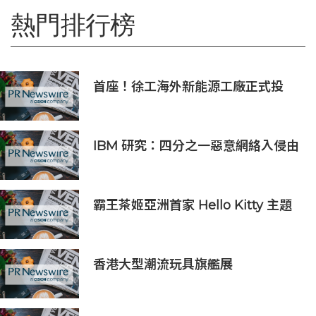
熱門排行榜
首座！徐工海外新能源工廠正式投
產，打造中印尼合作新標桿
IBM 研究：四分之一惡意網絡入侵由
AI 驅動 單一事件平均損失 600 萬美
元
霸王茶姬亞洲首家 Hello Kitty 主題
超級茶倉登陸灣仔
香港大型潮流玩具旗艦展
《Amazing Toy Show》首度登陸
東南亞