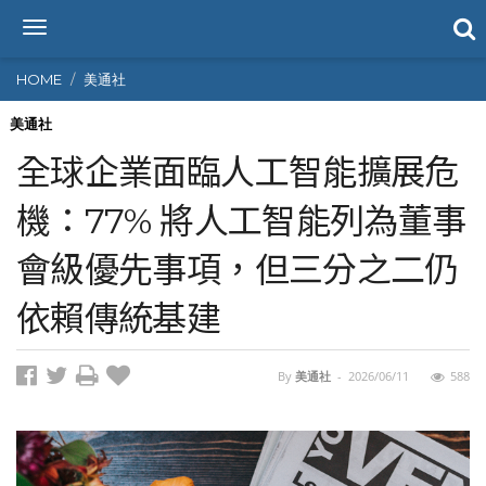
T
o
g
HOME
美通社
g
l
美通社
e
全球企業面臨人工智能擴展危
n
a
機：77% 將人工智能列為董事
v
i
會級優先事項，但三分之二仍
g
a
t
依賴傳統基建
i
o
n
By
美通社
-
2026/06/11
588