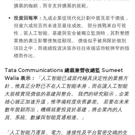
擴展的枷鎖，而非支持擴展的規範。
投資回報率：
九成企業從現代化計劃中窺見若干價值，
但逾六成坦言尚未達至最佳成效。 部分挑戰來自可視
性，當人工智能、基建與安全被獨立監測時，其對整體
業務的廣泛影響便無從顯現。 價值似乎被局限於個別
項目之中，而後續投資決策亦往往依循這些較狹窄的指
標而作出。
Tata Communications 總裁兼營收總監 Sumeet
Walia 表示：
「人工智能已成當代極具決定性的業務方
針，惟真正分野已不在人工智能本身，而在讓人工智能
大規模實現價值的基建與整合。 我們的研究顯示，企業
雄心雖正加速升溫，惟準備程度依舊參差。 若要在未來
數年脫穎而出，機構就要投資於基建，將企業內的人
員、系統、數據與智能貫通相連。」
「人工智能乃運算、電力、連接性及平台緊密交織的生