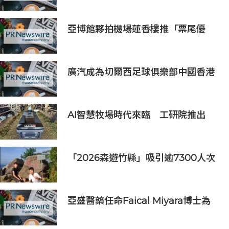
亞博館夥拍機場蓮香樓推「票尾優
惠」
廣汽成為切爾西足球俱樂部中國香港
和馬來西亞季前巡迴賽官方合作夥伴
AI智慧牧場時代來臨 工研院推出
「畜牧場保全機器人」守護農場安全
「2026森遊竹縣」吸引逾7300人次
挑戰 宜蘭1家4口躋身前百名完登
亞盛醫藥任命Faical Miyara博士為
首席業務拓展官，任命Jim Ziegler
為首席商務運營官