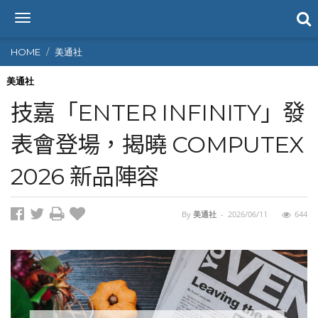
T
o
g
HOME
美通社
g
l
美通社
e
技嘉「ENTER INFINITY」發
n
a
表會登場，揭曉 COMPUTEX
v
i
2026 新品陣容
g
a
t
i
By
美通社
-
2026/06/11
644
o
n