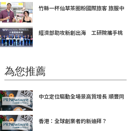
竹縣一杯仙草茶圈粉國際旅客 旅服中
心盛夏奉茶推廣活動到8/31
經濟部助攻新創出海 工研院攜手桃
園打造跨域創新平台 匯聚逾200家
新創、40家產業夥伴共拓全球商機
為您推薦
中立定位驅動全場景高質增長 順豐同
城（09699.HK）2026上半年業績預
喜
香港：全球創業者的新迪拜？
Osome助力新一代創業浪潮