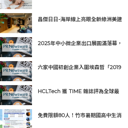
銷售
昌傑日日-海岸線上亮眼全齡綠洲美建
築
2025年中小微企業出口展圓滿落幕，
吸引逾63,000名參觀者，簽署9,060
萬美元出口合同
六家中國初創企業入圍埃森哲「2019
亞太區金融科技創新實驗室」
HCLTech 獲 TIME 雜誌評為全球最
具可持續發展表現的企業之一
免費限額80人！竹市暑期國高中生消
防體驗營6/8開放報名