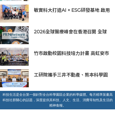
敏實科大打造AI × ESG研發基地 啟用
AI能源研發中心 助企業邁向淨零碳
排
2026全球醫療峰會在香港召開 全球
醫療健康力量共議：讓突破真正抵達
患者
竹市啟動校園科技培力計畫 高虹安市
長：半導體與無人機課程培育未來科
技人才
工研院攜手三井不動產、熊本科學園
區 助臺灣產業深化臺日技術合作 拓
展半導體供應鏈與應用市場商機
科技生活是全台第一個針對全台科學園區企業的科學媒體。每月精準策畫高
科技社群關心的話題，深度提供其科技、人文、生活、消費等知性及生活的
精神食糧。