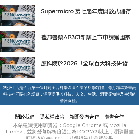
Supermicro 第七屆年度開放式儲存
高峰會匯聚 21 間生態系統合作夥
伴，分享大規模部署企業級 AI 的實
用指南
禮邦醫藥AP301新藥上市申請獲國家
藥監局受理
應科院於2026「全球百大科技研發
獎」中創亞洲最佳成績 三項技術榮膺
全球百大創新獎項
科技生活是全台第一個針對全台科學園區企業的科學媒體。每月精準策畫高
科技社群關心的話題，深度提供其科技、人文、生活、消費等知性及生活的
精神食糧。
關於我們
隱私權政策
新聞發布合作
廣告合作
本站建議使用瀏覽器：Google Chrome 或 Mozilla
Firefox，並將螢幕解析度設定為1360*768以上，瀏覽器畫
面縮放維持100%，以獲得最佳瀏覽效果