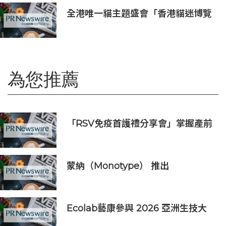
全港唯一貓主題盛會「香港貓迷博覽
會2026」今日開幕
為您推薦
「RSV免疫首護禮分享會」掌握產前
免疫黃金期 守護初生BB第一步
蒙納（Monotype） 推出
Enterprise Connector Beta 版，
探討品牌管控如何融入 AI 原生工作
流程
Ecolab藝康參與 2026 亞洲生技大
展，以污染控制、智慧清潔與病媒防