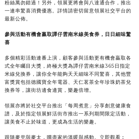
粉絲萬勿錯過！另外，領展更將會與八達通合作，推出
一連串驚喜消費優惠。詳情請密切留意領展社交平台的
最新公佈。
參與活動有機會贏取譚仔雲南米線美食券，日日細味驚
喜
多個精彩活動連番上演，顧客參與活動更有機會贏取各
式全年矚目大獎，終極大獎為譚仔雲南米線365日指定
米線兌換券，讓你全年能夠天天細味不同驚喜，其他豐
富獎賞包括德國寶全年電器、天仁茗茶全年珍珠奶茶兌
換券等，讓街坊邊食邊賞，樂趣倍增。
領展亦將於社交平台推出「每周煮意」分享創意健康食
譜，及於指定領展鮮活街市推出一系列期間限定活動，
讓美食不止於味道，更成為生活的樂趣。
跟隨麥兜與麥太，嚐盡家的溫暖與感動。立即觀看︰