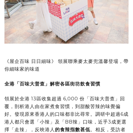
《屋企百味 日日細味》 領展聯乘麥太麥兜溫馨登場，帶
你細味家的味道
全港「百味大普查」解密各區街坊飲食習慣
領展於全港 13區收集超過 6,000 份「百味大普查」回
覆，剖析港人由在家煮食習慣，到甜酸苦辣的味覺偏
好。發現原來香港人的口味都非比尋常。調研中超過6成
港人都只會選「小辣」及「BB辣」口味，近乎3成更選
擇「走辣」，反映港人
的食辣指數甚低
。相反，受訪者