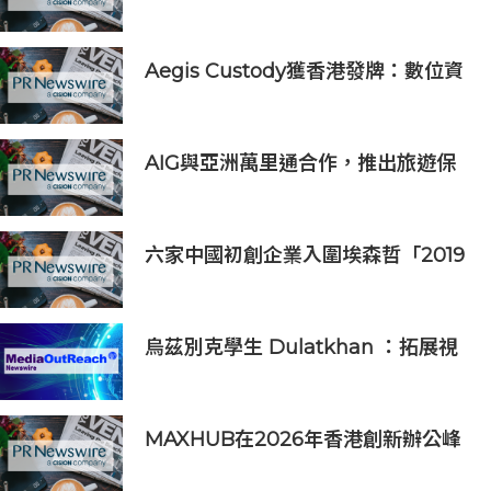
得一席之地的宏大願景
Aegis Custody獲香港發牌：數位資
產金融服務發展更進一步
AIG與亞洲萬里通合作，推出旅遊保
險優惠
六家中國初創企業入圍埃森哲「2019
亞太區金融科技創新實驗室」
烏茲別克學生 Dulatkhan ：拓展視
野，在香港中文大學擘劃未來
MAXHUB在2026年香港創新辦公峰
會上展示綜合AI協作解決方案