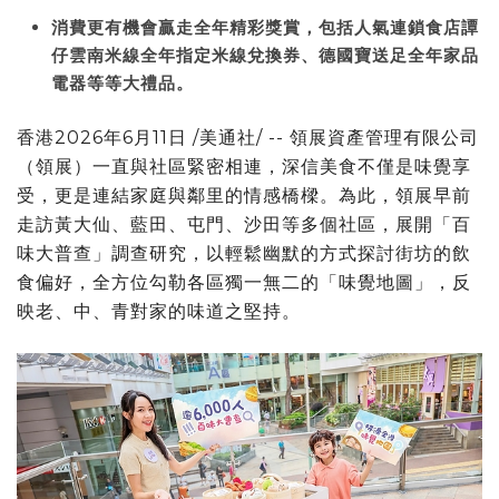
消費更有機會贏走全年精彩獎賞，包括人氣連鎖食店譚
仔雲南米線全年指定米線兌換券、德國寶送足全年家品
電器等等大禮品。
香港
2026年6月11日
/美通社/ -- 領展資產管理有限公司
（領展）一直與社區緊密相連，深信美食不僅是味覺享
受，更是連結家庭與鄰里的情感橋樑。為此，領展早前
走訪黃大仙、藍田、屯門、沙田等多個社區，展開「百
味大普查」調查研究，以輕鬆幽默的方式探討街坊的飲
食偏好，全方位勾勒各區獨一無二的「味覺地圖」，反
映老、中、青對家的味道之堅持。