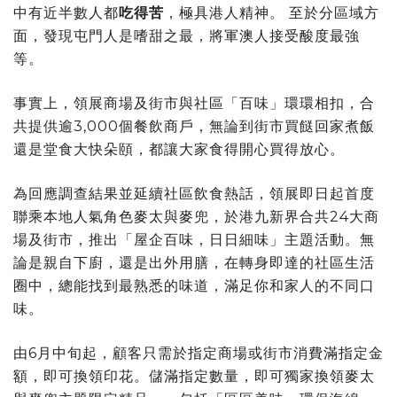
中有近半數人都
吃得苦
，極具港人精神。 至於分區域方
面，發現屯門人是嗜甜之最，將軍澳人接受酸度最強
等。
事實上，領展商場及街市與社區「百味」環環相扣，合
共提供逾3,000個餐飲商戶，無論到街市買餸回家煮飯
還是堂食大快朵頤，都讓大家食得開心買得放心。
為回應調查結果並延續社區飲食熱話，領展即日起首度
聯乘本地人氣角色麥太與麥兜，於港九新界合共24大商
場及街市，推出「屋企百味，日日細味」主題活動。無
論是親自下廚，還是出外用膳，在轉身即達的社區生活
圈中，總能找到最熟悉的味道，滿足你和家人的不同口
味。
由6月中旬起，顧客只需於指定商場或街市消費滿指定金
額，即可換領印花。儲滿指定數量，即可獨家換領麥太