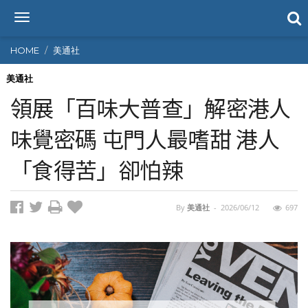
T
o
g
HOME
美通社
g
l
美通社
e
領展「百味大普查」解密港人
n
a
味覺密碼 屯門人最嗜甜 港人
v
i
「食得苦」卻怕辣
g
a
t
i
By
美通社
-
2026/06/12
697
o
n