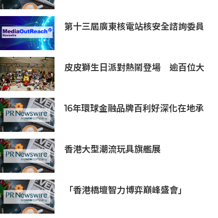
第十三屆廣東核電站核安全諮詢委員
會第二次會議召開
皮皮獅生日派對熱鬧登場 逾百位大
小朋友同歡慶生、邀全台暑假玩竹縣
16年環球金融品牌百利好深化在地承
諾，多維落實ESG藍圖
香港大型潮流玩具旗艦展
《Amazing Toy Show》首度登陸
東南亞
「香港橋壇智力博弈巔峰盛會」