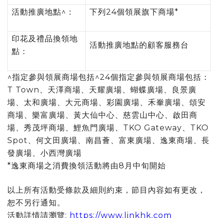
活動推廣地點^：
下列24個領展旗下商場*
印花及禮品換領地
活動推廣地點的顧客服務台
點：
^指定參與領展商場包括^24個指定參與領展商場包括：
T Town、天澤商場、天耀廣場、蝴蝶廣場、良景廣
場、太和廣場、大元商場、彩園廣場、禾輋廣場、頌安
商場、樂富廣場、黃大仙中心、慈雲山中心、啟田商
場、秀茂坪商場、鯉魚門廣場、TKO Gateway、TKO
Spot、何文田廣場、南昌薈、富東廣場、逸東商場、長
發廣場、小西灣廣場
*逸東商場之消費換領活動將由8月中旬開始
以上所有活動受條款及細則約束，節目內容如有更改，
恕不另行通知。
活動詳情請瀏覽:
https://www.linkhk.com