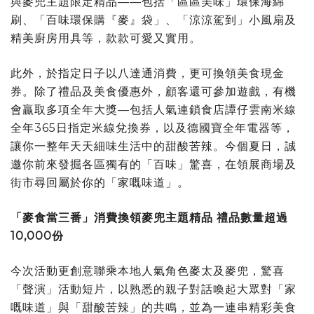
與麥兜主題限定精品——包括「區區美味」環保海綿
刷、「百味環保購『麥』袋」、「涼涼駕到」小風扇及
精美廚房用具等，款款可愛又實用。
此外，於指定日子以八達通消費，更可換領美食現金
券。除了禮品及美食優惠外，顧客還可參加遊戲，有機
會贏取多項全年大獎—包括人氣連鎖食店譚仔雲南米線
全年365日指定米線兌換券，以及德國寶全年電器等，
讓你一整年天天細味生活中的甜酸苦辣。今個夏日，誠
邀你前來發掘各區獨有的「百味」驚喜，在領展商場及
街市尋回屬於你的「家嘅味道」。
「麥食當三番」消費換領麥兜主題精品 禮品數量超過
10,000份
今次活動更創意聯乘本地人氣角色麥太及麥兜，驚喜
「聲演」活動短片，以熟悉的親子對話喚起大眾對「家
嘅味道」與「甜酸苦辣」的共鳴，並為一連串精彩美食