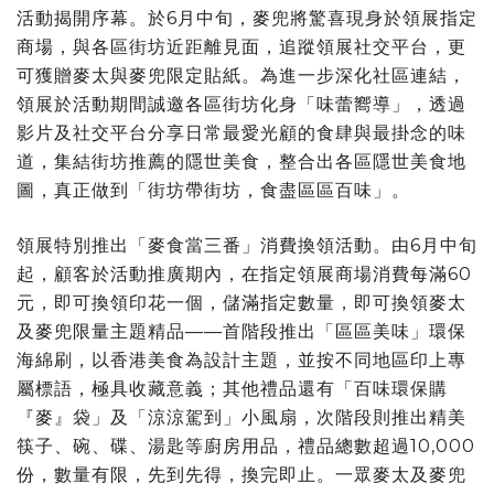
活動揭開序幕。於6月中旬，麥兜將驚喜現身於領展指定
商場，與各區街坊近距離見面，追蹤領展社交平台，更
可獲贈麥太與麥兜限定貼紙。為進一步深化社區連結，
領展於活動期間誠邀各區街坊化身「味蕾嚮導」，透過
影片及社交平台分享日常最愛光顧的食肆與最掛念的味
道，集結街坊推薦的隱世美食，整合出各區隱世美食地
圖，真正做到「街坊帶街坊，食盡區區百味」。
領展特別推出「麥食當三番」消費換領活動。由6月中旬
起，顧客於活動推廣期內，在指定領展商場消費每滿60
元，即可換領印花一個，儲滿指定數量，即可換領麥太
及麥兜限量主題精品——首階段推出「區區美味」環保
海綿刷，以香港美食為設計主題，並按不同地區印上專
屬標語，極具收藏意義；其他禮品還有「百味環保購
『麥』袋」及「涼涼駕到」小風扇，次階段則推出精美
筷子、碗、碟、湯匙等廚房用品，禮品總數超過10,000
份，數量有限，先到先得，換完即止。一眾麥太及麥兜