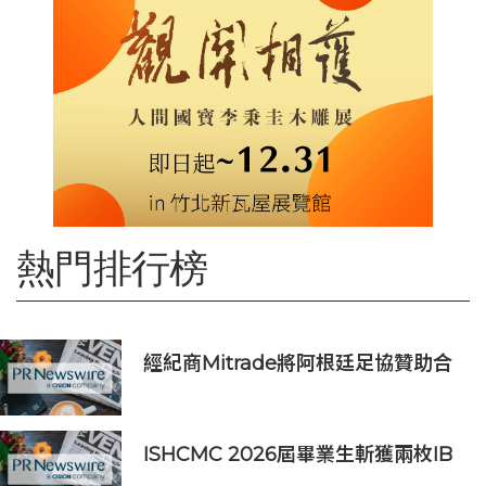
熱門排行榜
經紀商Mitrade將阿根廷足協贊助合
作延長至2027年，看好世界杯帶動
亞洲市場熱情
ISHCMC 2026屆畢業生斬獲兩枚IB
滿分，年級平均分達34.5分