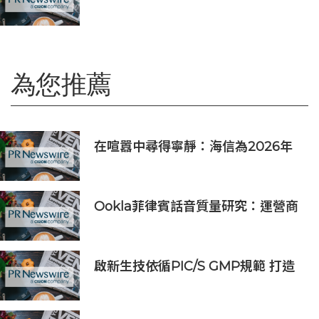
BiyaPay探索全球資產配置新路徑
為您推薦
在喧囂中尋得寧靜：海信為2026年
國際足聯世界盃™全部16座主辦城市
打造更具包容性觀賽體驗
Ookla菲律賓話音質量研究：運營商
VoLTE網絡在語音質量與可靠性上全
面優於OTT應用
啟新生技依循PIC/S GMP規範 打造
細胞治療原物料與製造平台，瞄準日
本、新加坡市場