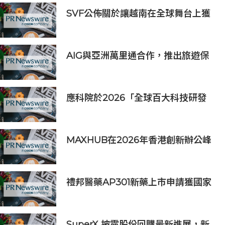
SVF公佈關於讓越南在全球舞台上獲
得一席之地的宏大願景
AIG與亞洲萬里通合作，推出旅遊保
險優惠
應科院於2026「全球百大科技研發
獎」中創亞洲最佳成績 三項技術榮膺
全球百大創新獎項
MAXHUB在2026年香港創新辦公峰
會上展示綜合AI協作解決方案
禮邦醫藥AP301新藥上市申請獲國家
藥監局受理
SuperX 披露股份回購最新進展，新