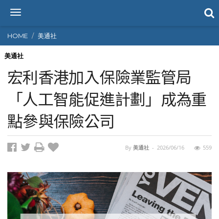
T
o
g
HOME
美通社
g
l
美通社
e
宏利香港加入保險業監管局
n
a
「人工智能促進計劃」成為重
v
i
點參與保險公司
g
a
t
i
By
美通社
-
2026/06/16
559
o
n