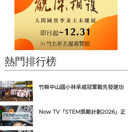
熱門排行榜
竹縣中山國小林承威冠軍戰先發建功
助中華隊勇奪世界軟式少棒賽冠軍
Now TV「STEM獎勵計劃2026」正
式開始｜獲長隆度假區全力支持 推出
《主題樂園有趣科學大探索》第二季