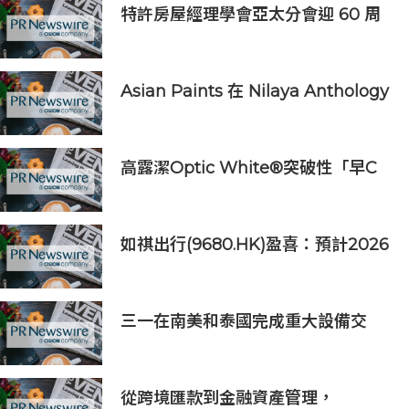
及「長隆小科學家大獎」
特許房屋經理學會亞太分會迎 60 周
年里程碑
Asian Paints 在 Nilaya Anthology
呈獻「Colour As Continuum」----
一場歷時一個月，深入探討色彩、物
料及收藏級設計的藝術之旅
高露潔Optic White®突破性「早C
提亮• 晚C淡色」美白牙齒保養美學
推出首支全新Optic White®高純度
維他命C美白牙膏
如祺出行(9680.HK)盈喜：預計2026
上半年收入約39億元，同比增長
132.6%
三一在南美和泰國完成重大設備交
付，全球佈局持續拓展
從跨境匯款到金融資產管理，