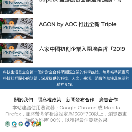
一輪迴購落地堅定長期價值成長信心
AGON by AOC 推出全新 Triple
Refresh Rate 電競顯示器
六家中國初創企業入圍埃森哲「2019
亞太區金融科技創新實驗室」
科技生活是全台第一個針對全台科學園區企業的科學媒體。每月精準策畫高
科技社群關心的話題，深度提供其科技、人文、生活、消費等知性及生活的
精神食糧。
關於我們
隱私權政策
新聞發布合作
廣告合作
本站建議使用瀏覽器：Google Chrome 或 Mozilla
Firefox，並將螢幕解析度設定為1360*768以上，瀏覽器畫
面縮放維持100%，以獲得最佳瀏覽效果