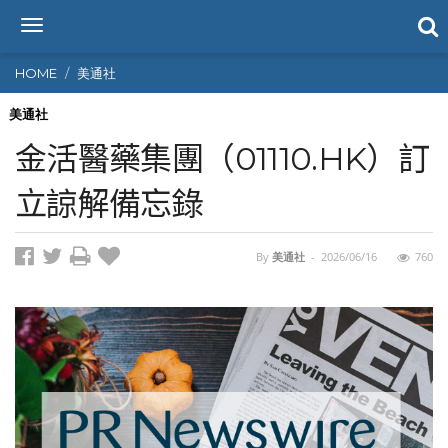
T
o
g
HOME
美通社
g
l
美通社
e
金活醫藥集團（01110.HK）訂
n
a
立諒解備忘錄
v
i
g
By
美通社
-
2026/06/16
760
a
t
i
o
n