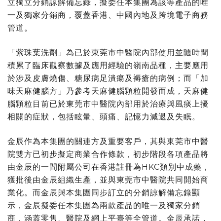
立獨立分銷諒解備忘錄，擬委任本集團為該等產品的唯
一及獨家分銷商，覆蓋香港、中國內地及跨境電子商務
管道。
「紫珠葉洗劑」為已於東莞市中醫院內部使用並隨時間
積累了臨床觀察數據及應用經驗的嶺南品種，主要應用
於涉及皮膚燒傷、糖尿病足潰瘍及褥瘡的病例；而「加
味天麻健腦方」乃參考天麻健腦顆粒開發而成，天麻健
腦顆粒目前已於東莞市中醫院內部用於治療與風痰上擾
相關的症狀，包括眩暈、頭痛、記憶力減退及失眠。
金辰作為本集團的關連方及重要客戶，其與東莞市中醫
院雙方已初步擬定商業合作條款，初步階段各項產品將
由金辰的一間附屬公司在香港註冊為HKC類別中成藥，
獲批後由金辰組織生產，並與東莞市中醫院共同開始商
業化。而金辰與本集團同步訂立的分銷諒解備忘錄顯
示，金辰擬委任本集團為兩款產品的唯一及獨家分銷
商，涵蓋零售、醫院及網上平臺等全管道。金辰承諾，