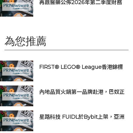
再鼎醫藥公佈2026年第二季度財務
業績及近期公司進展
為您推薦
FIRST® LEGO® League香港錦標
賽2025-26圓滿舉行
內地品質火鍋第一品牌赴港，巴奴正
式簽約首店
星路科技 FUIDL於Bybit上架，亞洲
首個RWA全流程閉環生態落地