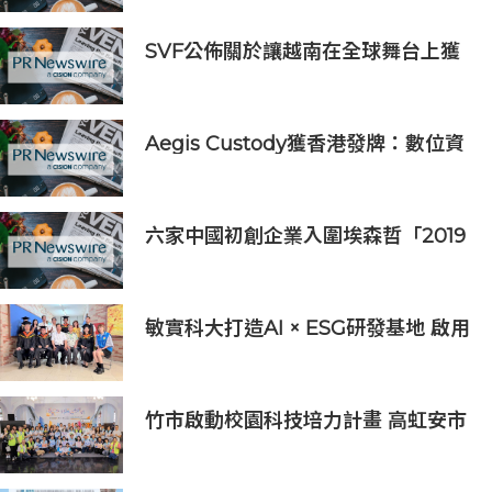
SVF公佈關於讓越南在全球舞台上獲
得一席之地的宏大願景
Aegis Custody獲香港發牌：數位資
產金融服務發展更進一步
六家中國初創企業入圍埃森哲「2019
亞太區金融科技創新實驗室」
敏實科大打造AI × ESG研發基地 啟用
AI能源研發中心 助企業邁向淨零碳
排
竹市啟動校園科技培力計畫 高虹安市
長：半導體與無人機課程培育未來科
技人才