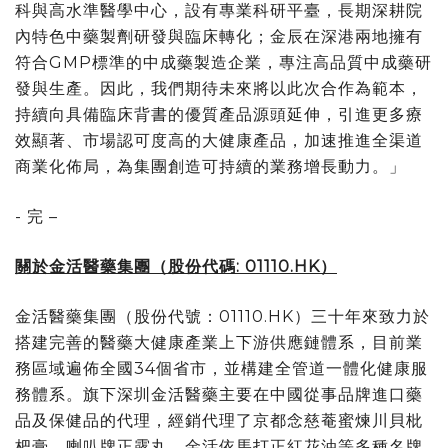
科與高水準醫學中心，設有專業科研平臺，長期深耕院
內特色中藥製劑研發與臨床轉化；金辰在深港兩地擁有
符合GMP標準的中成藥製造企業，專注高品質中成藥研
發與生產。因此，我們期待未來將以此次合作為範本，
持續向具備臨床背書的優質產品源頭延伸，引進更多療
效顯著、市場認可度高的大健康產品，加速推進全渠道
商業化佈局，為集團創造可持續的業務增長動力。」
- 完 –
關於金活醫藥集團（股份代碼
: 01110.HK
）
金活醫藥集團（股份代號：01110.HK）三十年來致力於
搭建完善的醫藥大健康產業上下游供應鏈體系，目前業
務區域遍佈全國34個省市，並構建全管道一體化健康服
務體系。旗下深圳金活醫藥主要在中國從事品牌進口藥
品及保健品的代理，經銷代理了京都念慈菴蜜煉川貝枇
杷膏、喇叭牌正露丸、金活依馬打正紅花油等多種名牌