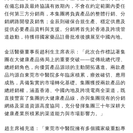
在備忘錄及最終協議有效期內，不會在約定範圍內委任
任何第三方分銷商，本集團將負責產品的整體行銷、分
銷網路開發及銷售；金辰則確保合規生產、穩定供應及
提供必要產品資料與支援。分銷將首先於香港及跨境管
道啟動，待獲得國家藥品註冊批准後擴展至中國內地。
金活醫藥董事長趙利生主席表示：「此次合作標誌著集
團在大健康產品佈局上的重要突破——從傳統總代理、
總經銷角色，向優質產品源頭的主動開拓邁進。兩款產
品均源自東莞市中醫院多年臨床積累，療效確切、應用
成熟，具備紮實的市場轉化基礎。集團獲授兩款產品的
總經銷權，涵蓋香港、中國內地及跨境電商全渠道，既
直接豐富了集團的大健康產品線，亦與集團現有的分銷
網絡及渠道資源高度協同，充分發揮集團三十年深耕大
健康產業所積累的渠道能力與市場影響力。」
趙主席補充道：「東莞市中醫院擁有多個國家級重點專