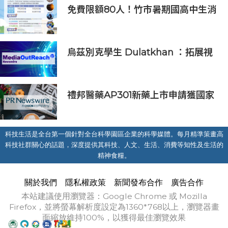
免費限額80人！竹市暑期國高中生消
防體驗營6/8開放報名
烏茲別克學生 Dulatkhan ：拓展視
野，在香港中文大學擘劃未來
禮邦醫藥AP301新藥上市申請獲國家
藥監局受理
科技生活是全台第一個針對全台科學園區企業的科學媒體。每月精準策畫高
科技社群關心的話題，深度提供其科技、人文、生活、消費等知性及生活的
精神食糧。
關於我們
隱私權政策
新聞發布合作
廣告合作
本站建議使用瀏覽器：Google Chrome 或 Mozilla
Firefox，並將螢幕解析度設定為1360*768以上，瀏覽器畫
面縮放維持100%，以獲得最佳瀏覽效果