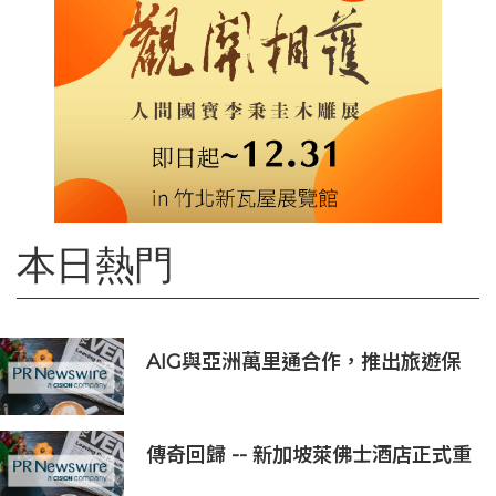
本日熱門
AIG與亞洲萬里通合作，推出旅遊保
險優惠
傳奇回歸 -- 新加坡萊佛士酒店正式重
新開業