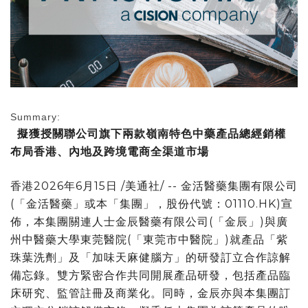
Summary:
擬獲授關聯公司旗下兩款嶺南特色中藥產品總經銷權
布局香港、內地及跨境電商全渠道市場
香港
2026年6月15日
/美通社/ -- 金活醫藥集團有限公司
(「金活醫藥」或本「集團」，股份代號：
01110.HK
)宣
佈，本集團關連人士金辰醫藥有限公司(「金辰」)與廣
州中醫藥大學東莞醫院(「東莞市中醫院」)就產品「紫
珠葉洗劑」及「加味天麻健腦方」的研發訂立合作諒解
備忘錄。雙方緊密合作共同開展產品研發，包括產品臨
床研究、監管註冊及商業化。同時，金辰亦與本集團訂