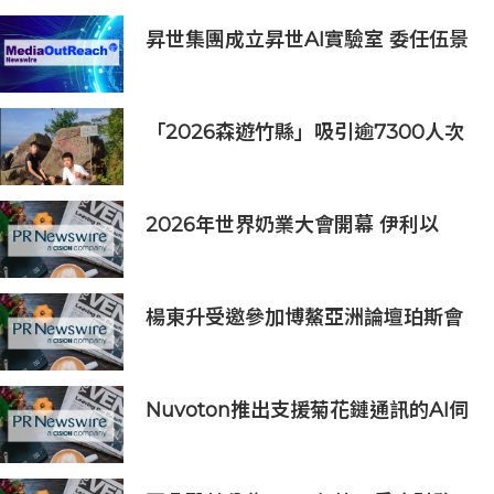
昇世集團成立昇世AI實驗室 委任伍景
輝博士為集團首席科學家 加速AI原生
財富管理發展
「2026森遊竹縣」吸引逾7300人次
挑戰 宜蘭1家4口躋身前百名完登
2026年世界奶業大會開幕 伊利以
「價值共生、和合與共」擘畫全球奶
業新局
楊東升受邀參加博鰲亞洲論壇珀斯會
議，攜手推動全球礦業綠色轉型
Nuvoton推出支援菊花鏈通訊的AI伺
服器用16串電池監測IC