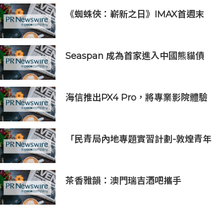
《蜘蛛俠：嶄新之日》IMAX首週末
斬獲1.3億元 創系列最佳紀錄
Seaspan 成為首家進入中國熊貓債
券市場的國際船東及營運商
海信推出PX4 Pro，將專業影院體驗
搬進家庭
「民青局內地專題實習計劃-敦煌青年
實習計劃2026」圓滿結束
茶香雅韻：澳門瑞吉酒吧攜手
Saicho 呈獻期間限定下午茶體驗