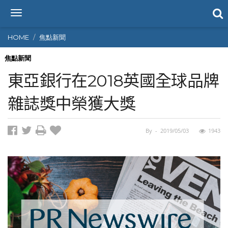
T
o
g
HOME
焦點新聞
g
l
焦點新聞
e
東亞銀行在2018英國全球品牌
n
a
雜誌獎中榮獲大獎
v
i
g
By
-
2019/05/03
1943
a
t
i
o
n