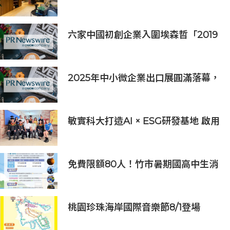
築
六家中國初創企業入圍埃森哲「2019
亞太區金融科技創新實驗室」
2025年中小微企業出口展圓滿落幕，
吸引逾63,000名參觀者，簽署9,060
萬美元出口合同
敏實科大打造AI × ESG研發基地 啟用
AI能源研發中心 助企業邁向淨零碳
排
免費限額80人！竹市暑期國高中生消
防體驗營6/8開放報名
桃園珍珠海岸國際音樂節8/1登場