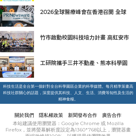
2026全球醫療峰會在香港召開 全球
醫療健康力量共議：讓突破真正抵達
患者
竹市啟動校園科技培力計畫 高虹安市
長：半導體與無人機課程培育未來科
技人才
工研院攜手三井不動產、熊本科學園
區 助臺灣產業深化臺日技術合作 拓
展半導體供應鏈與應用市場商機
科技生活是全台第一個針對全台科學園區企業的科學媒體。每月精準策畫高
科技社群關心的話題，深度提供其科技、人文、生活、消費等知性及生活的
精神食糧。
關於我們
隱私權政策
新聞發布合作
廣告合作
本站建議使用瀏覽器：Google Chrome 或 Mozilla
Firefox，並將螢幕解析度設定為1360*768以上，瀏覽器畫