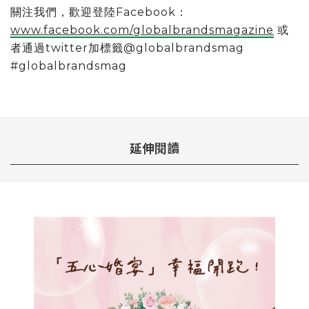
關注我們，歡迎登陸Facebook：
www.facebook.com/globalbrandsmagazine
或
者通過twitter加標籤@globalbrandsmag
#globalbrandsmag
延伸閱讀