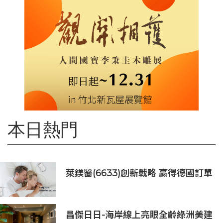
本日熱門
萊鎂醫(6633)創新戰略 贏得德國訂單
銷售
昌傑日日-海岸線上亮眼全齡綠洲美建