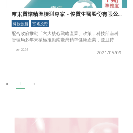
奈米質譜精準檢測專家 - 俊質生醫股份有限公
司
科技創新
富裕投資
配合政府推動「六大核心戰略產業」政策，科技部南科
管理局多年來積極推動南臺灣精準健康產業，並且持續
扶植生醫新創企業於南科落地生根，「俊質生醫股份有
2295
限公司」在南科管理局扶植下，歷經三年多來的技術研
2021/05/09
發及產品
P
N
«
1
»
r
e
e
x
v
t
i
o
u
s