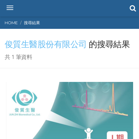
T
o
g
HOME
搜尋結果
g
l
俊質生醫股份有限公司
的搜尋結果
e
n
a
共 1 筆資料
v
i
g
a
t
i
o
n