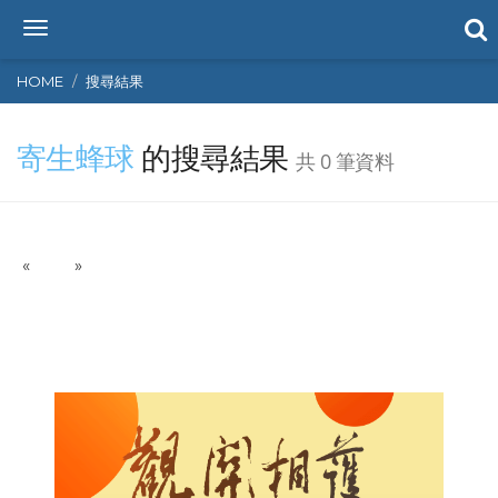
T
o
g
HOME
搜尋結果
g
l
寄生蜂球
的搜尋結果
e
共 0 筆資料
n
a
v
i
P
N
«
g
»
r
e
a
e
x
t
v
t
i
i
o
o
n
u
s