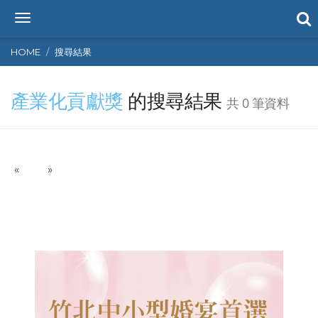
T
o
g
HOME
搜尋結果
g
l
產業化貢獻獎
的搜尋結果
e
共 0 筆資料
n
a
v
i
P
N
«
g
»
r
e
a
e
x
t
v
t
i
i
o
o
n
u
s