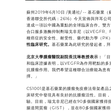
蘇州2019年6月10日 /美通社/ -- 基
香港聯交所代碼：2616）今天宣佈與拜耳公司（B
達成一項以中國為重點的全球臨床合作。雙方將共
合口服多激酶抑制劑瑞戈非尼（以VEGFR、F
種癌症的安全性、耐受性、藥代動力學（PK
性臨床研究。
基石藥業為此研究的發起者，拜
北京大學腫瘤醫院副院長沈琳教授表示：
「目
和臨床證據表明，以VEGFR為作用靶點的多激
抗腫瘤作用。我們希望這種聯合治療能為患有
擇。」
CS1001是基石藥業的腫瘤免疫療法骨架產
床研究中發現具有良好的抗腫瘤活性。目前，C
驗。目前，瑞戈非尼已經在90多個國家獲得
腸道間質瘤（GIST），並在80多個國家獲