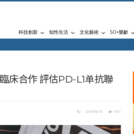
科技創新
知性生活
文化藝術
50+樂齡
床合作 評估PD-L1单抗聯
By
-
2019/06/10
1631