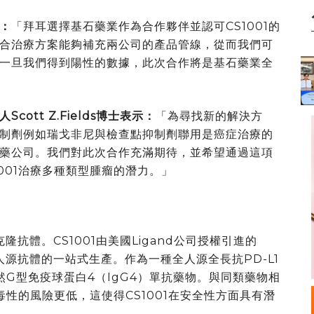
：
「拜耳選擇基石藥業作為合作夥伴並認可CS1001的
合治療方案能夠補充兩公司的產品管線，從而我們可
一旦我們得到陽性的數據，此次合作將是基石藥業全
人
Scott Z.Fields
博士表示：
「為尋找新的解決方
制劑例如瑞戈非尼與檢查點抑制劑聯用是癌症治療的
藥公司。我們對此次合作充滿期待，並希望通過這項
001治療多種類型腫瘤的潛力。」
克隆抗體。CS1001由美國Ligand公司授權引進的
源抗體的一站式生產。作為一種全人源全長抗PD-L1
然G型免疫球蛋白4（IgG4）單抗藥物。與同類藥物相
毒性的風險更低，這使得CS1001在安全性方面具有潛