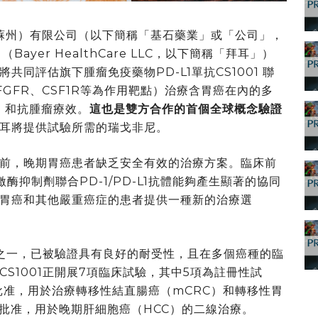
石藥業（蘇州）有限公司（以下簡稱「基石藥業」或「公司」，
ayer HealthCare LLC，以下簡稱「拜耳」）
同評估旗下腫瘤免疫藥物PD-L1單抗CS1001 聯
GFR、CSF1R等為作用靶點）治療含胃癌在內的多
）和抗腫瘤療效。
這也是雙方合作的首個全球概念驗證
耳將提供試驗所需的瑞戈非尼。
前，晚期胃癌患者缺乏安全有效的治療方案。臨床前
酶抑制劑聯合PD-1/PD-L1抗體能夠產生顯著的協同
胃癌和其他嚴重癌症的患者提供一種新的治療選
品之一，已被驗證具有良好的耐受性，且在多個癌種的臨
S1001正開展7項臨床試驗，其中5項為註冊性試
批准，用於治療轉移性結直腸癌（mCRC）和轉移性胃
得批准，用於晚期肝細胞癌（HCC）的二線治療。