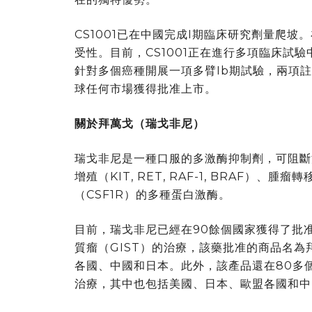
CS1001已在中國完成I期臨床研究劑量爬坡。
受性。目前，CS1001正在進行多項臨床試驗
針對多個癌種開展一項多臂Ib期試驗，兩項註冊性
球任何市場獲得批准上市。
關於拜萬戈（瑞戈非尼）
瑞戈非尼是一種口服的多激酶抑制劑，可阻斷涉及腫瘤
增殖（KIT, RET, RAF-1, BRAF）、腫瘤
（CSF1R）的多種蛋白激酶。
目前，瑞戈非尼已經在90餘個國家獲得了批
質瘤（GIST）的治療，該藥批准的商品名為拜
各國、中國和日本。此外，該產品還在80多
治療，其中也包括美國、日本、歐盟各國和中