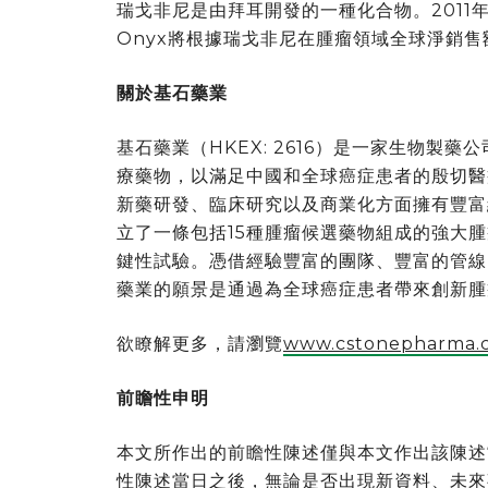
瑞戈非尼是由拜耳開發的一種化合物。2011
Onyx將根據瑞戈非尼在腫瘤領域全球淨銷
關於基石藥業
基石藥業（HKEX: 2616）是一家生物製
療藥物，以滿足中國和全球癌症患者的殷切醫
新藥研發、臨床研究以及商業化方面擁有豐富
立了一條包括15種腫瘤候選藥物組成的強大
鍵性試驗。憑借經驗豐富的團隊、豐富的管線
藥業的願景是通過為全球癌症患者帶來創新腫
欲瞭解更多，請瀏覽
www.cstonepharma.
前瞻性申明
本文所作出的前瞻性陳述僅與本文作出該陳述
性陳述當日之後，無論是否出現新資料、未來