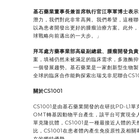
基石藥業董事長兼首席執行官江寧軍博士表示
潛力，我們對此非常高興。我們希望，這種聯
以為患者開發出更好的腫瘤治療方案。此外，
球戰略向前邁出的一大步。」
拜耳處方藥事業部高級副總裁、腫瘤開發負責
案，填補仍然未被滿足的臨床需求，多激酶抑
一個發展趨勢。基石藥業是一家創新型生物製
全球的臨床合作能夠探索出瑞戈非尼聯合CS1
關於
CS1001
CS1001是由基石藥業開發的在研抗PD-L1單
OMT轉基因動物平台產生，該平台可實現全人
單克隆抗體，CS1001是一種最接近人體的天
比，CS1001在患者體內產生免疫原性及相關
在的獨特優勢。