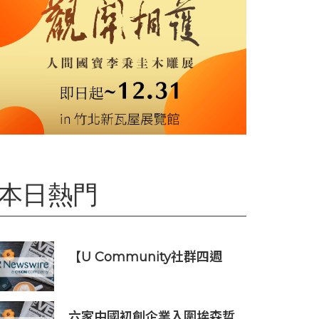
本日熱門
【U Community社群四週
年】每天陪您倒數聖誕
六家中國初創企業入圍埃森哲