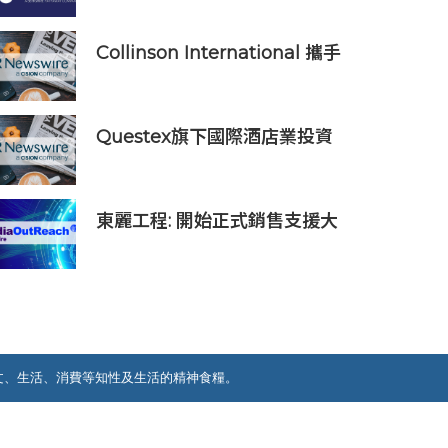
Storage節省80%的營運和管
理成本
Collinson International 攜手
國泰人壽為航班中斷旅客提供
機場貴賓室服務
Questex旗下國際酒店業投資
論壇亞洲峰會表示，亞洲酒店
業有望迎來投資加速期
東麗工程: 開始正式銷售支援大
型玻璃面板的半導體貼裝設備
「UC5000」
文、生活、消費等知性及生活的精神食糧。