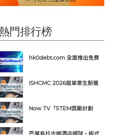
熱門排行榜
hk0debt.com 全面推出免費
債務重組資訊平台 助港人比
較 IVA、DRP 與破產方案
ISHCMC 2026屆畢業生斬獲
兩枚IB滿分，年級平均分達
34.5分
Now TV「STEM獎勵計劃
2026」正式開始｜獲長隆度假
區全力支持 推出《主題樂園有
趣科學大探索》第二季及「長
巴厘島拉古娜酒店網球、板式