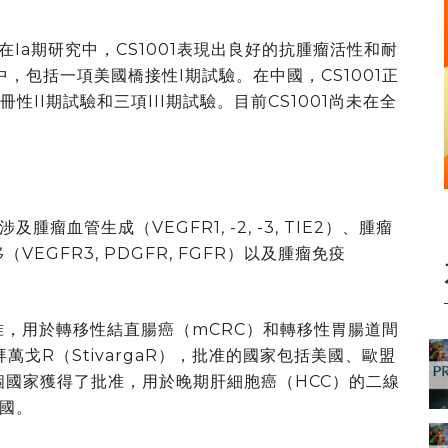
在Ia期研究中，CS1001表現出良好的抗腫瘤活性和耐
中，包括一項美國橋接性I期試驗。在中國，CS1001正
II期試驗和三項III期試驗。目前CS1001尚未在全
血管生成（VEGFR1, -2, -3, TIE2）、腫瘤
轉移（VEGFR3, PDGFR, FGFR）以及腫瘤免疫
准，用於轉移性結直腸癌（mCRC）和轉移性胃腸道間
萬戈R（StivargaR），批准的國家包括美國、歐盟
個國家獲得了批准，用於晚期肝細胞癌（HCC）的二線
國。