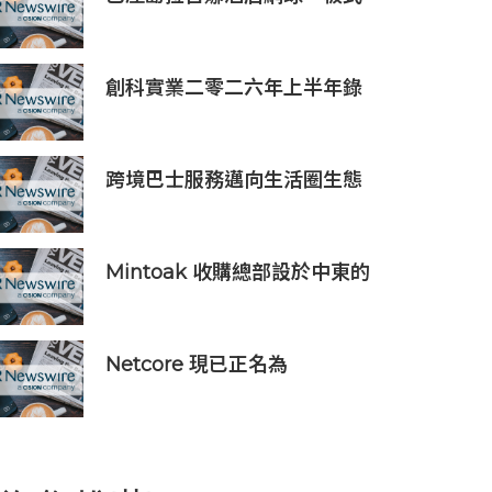
隆小科學家大獎」
網球、匹克球三合一球場登陸
努沙杜瓦海岸
創科實業二零二六年上半年錄
得穩健的業績
跨境巴士服務邁向生活圈生態
Mintoak 收購總部設於中東的
金融科技公司 ICC Loyalty
Netcore 現已正名為
Netcore.ai，開創代理型營銷
平台先河，與客戶共同分擔增
長責任