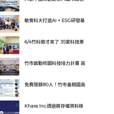
「2019亞太區金融科技創新實
驗室」
敏實科大打造AI × ESG研發基
地 啟用AI能源研發中心 助企
業邁向淨零碳排
6/4竹科徵才來了 35家科技業
齊聚新竹開門迎新鮮人
竹市啟動校園科技培力計畫 高
虹安市長：半導體與無人機課
程培育未來科技人才
免費限額80人！竹市暑期國高
中生消防體驗營6/8開放報名
Khara Inc.透過將存檔資料移
轉到Wasabi Hot Cloud