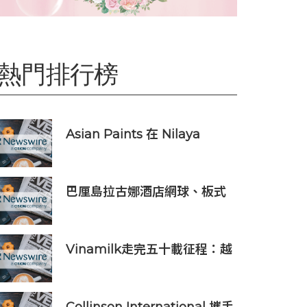
熱門排行榜
Asian Paints 在 Nilaya
Anthology 呈獻「Colour As
Continuum」----一場歷時一
個月，深入探討色彩、物料及
巴厘島拉古娜酒店網球、板式
收藏級設計的藝術之旅
網球、匹克球三合一球場登陸
努沙杜瓦海岸
Vinamilk走完五十載征程：越
南第二次授予其「勞動英雄」
稱號，為其週年慶典獻上一份
賀禮