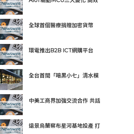
AIoT驅動MCU三大變化 高效
低耗、安全感、AI 功能
全球首個醫療捐贈加密貨幣
SDCOIN將在全球第五大交易
所BW.com上線
環電推出B2B ICT網購平台
HGC Marketplace
全台首間「暗黑小七」清水模
建築概念店！竹北新開幕。
中美工商界加強交流合作 共話
產業鏈供應鏈協同發展新機遇
遠景烏蘭察布星河基地投產 打
造吉瓦級AI基礎設施新模式