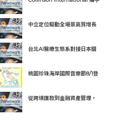
Collinson International 攜手
國泰人壽為航班中斷旅客提供
機場貴賓室服務
中立定位驅動全場景高質增長
順豐同城（09699.HK）2026
上半年業績預喜
台北AI醫療生態系對接日本關
西地區，15家企業展示台日創
新聯動成果
桃園珍珠海岸國際音樂節8/1登
場
從跨境匯款到金融資產管理，
BiyaPay探索全球資產配置新
路徑