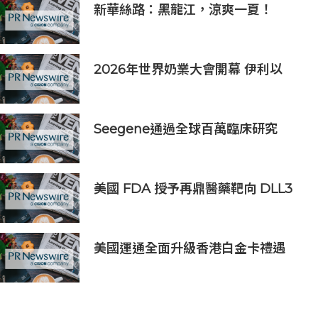
新華絲路：黑龍江，涼爽一夏！
2026年世界奶業大會開幕 伊利以
「價值共生、和合與共」擘畫全球奶
業新局
Seegene通過全球百萬臨床研究
(GMCS)提出全面的生殖道感染檢測
方案‌
美國 FDA 授予再鼎醫藥靶向 DLL3
抗體藥物偶聯物 Zocilurtatug
Pelitecan（Zoci）孤兒藥資格認
定，用於治療神經內分泌癌（NEC）
美國運通全面升級香港白金卡禮遇