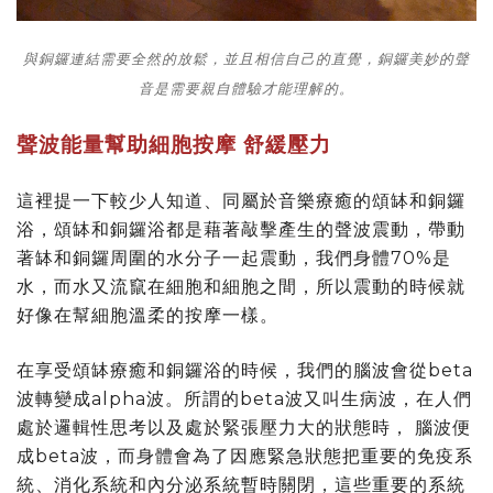
與銅鑼連結需要全然的放鬆，並且相信自己的直覺，銅鑼美妙的聲
音是需要親自體驗才能理解的。
聲波能量幫助細胞按摩 舒緩壓力
這裡提一下較少人知道、同屬於音樂療癒的頌缽和銅鑼
浴，頌缽和銅鑼浴都是藉著敲擊產生的聲波震動，帶動
著缽和銅鑼周圍的水分子一起震動，我們身體70%是
水，而水又流竄在細胞和細胞之間，所以震動的時候就
好像在幫細胞溫柔的按摩一樣。
在享受頌缽療癒和銅鑼浴的時候，我們的腦波會從beta
波轉變成alpha波。所謂的beta波又叫生病波，在人們
處於邏輯性思考以及處於緊張壓力大的狀態時， 腦波便
成beta波，而身體會為了因應緊急狀態把重要的免疫系
統、消化系統和內分泌系統暫時關閉，這些重要的系統