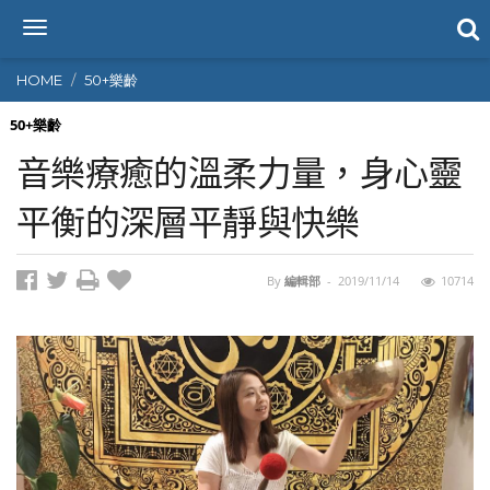
T
o
g
HOME
50+樂齡
g
l
50+樂齡
e
音樂療癒的溫柔力量，身心靈
n
a
平衡的深層平靜與快樂
v
i
g
By
編輯部
-
2019/11/14
10714
a
t
i
o
n