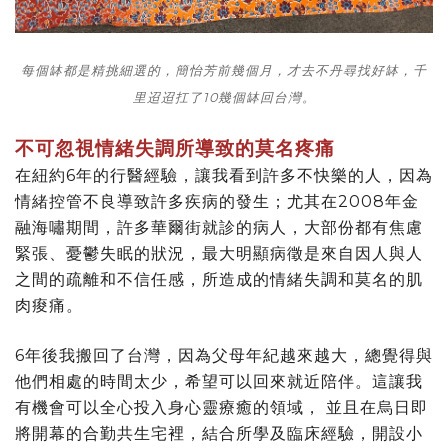
每個缽都是精挑細選的，簡怡芳
前幾個月，才去不丹尋找好缽，千
里迢迢扛了10幾個缽回台灣。
不可忽視情緒失調所導致的莫名疼痛
在紐約6年的行醫經驗，讓我看到許多不快樂的人，因為
情緒控管不良導致許多疾病的發生；尤其在2008年金
融海嘯期間，許多華爾街就診的病人，大部份都有焦慮
緊張、憂鬱失眠的狀況，最大明顯病徵是來自因人與人
之間的疏離和不信任感，所造成的情緒失調和莫名的肌
肉痠痛。
6年後我搬回了台灣，因為父母年紀越來越大，總覺得與
他們相處的時間太少，希望可以回來就近陪伴。這讓我
有機會可以全心投入身心靈療癒的領域， 並且在烏日即
將開幕的合勤共生宅裡，結合所學及臨床經驗，開設小