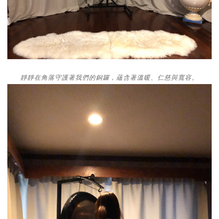
靜靜在角落守護著我們的銅鑼，蘊含著溫暖、仁慈與寬容。