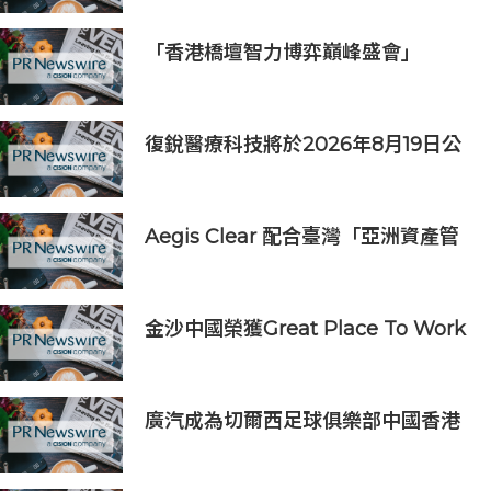
《主題樂園有趣科學大探索》第二季
及「長隆小科學家大獎」
「香港橋壇智力博弈巔峰盛會」
復銳醫療科技將於2026年8月19日公
佈2026年中期業績
Aegis Clear 配合臺灣「亞洲資產管
理中心」政策
金沙中國榮獲Great Place To Work
認證™
廣汽成為切爾西足球俱樂部中國香港
和馬來西亞季前巡迴賽官方合作夥伴