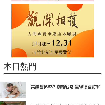
本日熱門
萊鎂醫(6633)創新戰略 贏得德國訂單
銷售