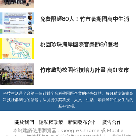
AI能源研發中心 助企業邁向淨零碳
排
免費限額80人！竹市暑期國高中生消
防體驗營6/8開放報名
桃園珍珠海岸國際音樂節8/1登場
竹市啟動校園科技培力計畫 高虹安市
長：半導體與無人機課程培育未來科
技人才
科技生活是全台第一個針對全台科學園區企業的科學媒體。每月精準策畫高
科技社群關心的話題，深度提供其科技、人文、生活、消費等知性及生活的
精神食糧。
關於我們
隱私權政策
新聞發布合作
廣告合作
本站建議使用瀏覽器：Google Chrome 或 Mozilla