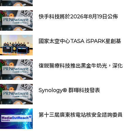
快手科技將於2026年8月19日公佈
2026年第二季度及中期業績
國家太空中心TASA iSPARK星創基
地落腳竹市 高虹安市長：打造太空產
業創新聚落
復鋭醫療科技推出黑金牛奶光，深化
中國能量源設備業務佈局
Synology® 群暉科技發表
DiskStation neo+ 系列，以低入手
門檻享有高效能體驗
第十三屆廣東核電站核安全諮詢委員
會第二次會議召開