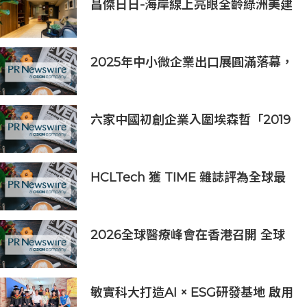
昌傑日日-海岸線上亮眼全齡綠洲美建
築
2025年中小微企業出口展圓滿落幕，
吸引逾63,000名參觀者，簽署9,060
萬美元出口合同
六家中國初創企業入圍埃森哲「2019
亞太區金融科技創新實驗室」
HCLTech 獲 TIME 雜誌評為全球最
具可持續發展表現的企業之一
2026全球醫療峰會在香港召開 全球
醫療健康力量共議：讓突破真正抵達
患者
敏實科大打造AI × ESG研發基地 啟用