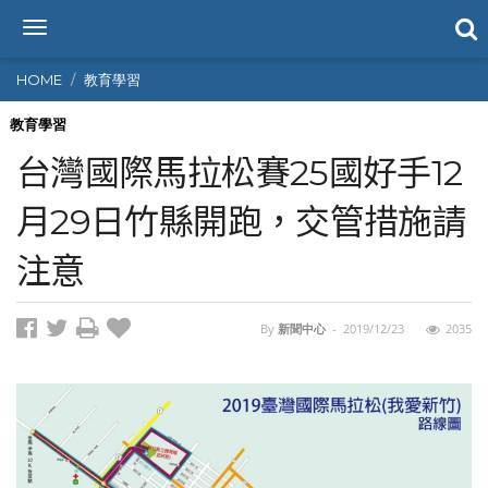
T
o
g
HOME
教育學習
g
l
教育學習
e
台灣國際馬拉松賽25國好手12
n
a
月29日竹縣開跑，交管措施請
v
i
注意
g
a
t
i
By
新聞中心
-
2019/12/23
2035
o
n