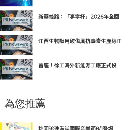
新華絲路：「李寧杯」2026年全國
羽毛球團體冠軍賽在沈陽舉辦
江西生物獸用破傷風抗毒素生產線正
式投產 動物抗血清品類商業化落地提
速
首座！徐工海外新能源工廠正式投
產，打造中印尼合作新標桿
為您推薦
桃園珍珠海岸國際音樂節8/1登場