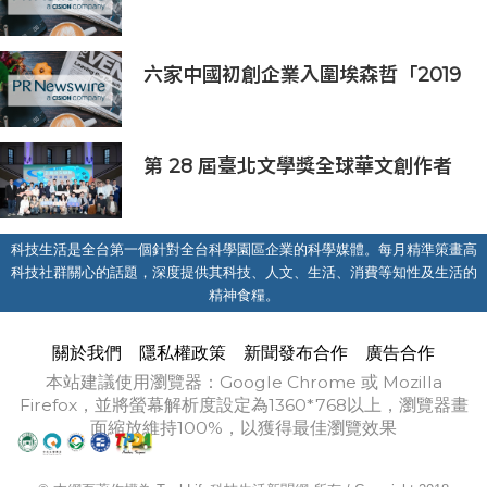
和馬來西亞季前巡迴賽官方合作夥伴
六家中國初創企業入圍埃森哲「2019
亞太區金融科技創新實驗室」
第 28 屆臺北文學獎全球華文創作者
齊聚臺北 交織多元生命經驗與華文創
作能量
科技生活是全台第一個針對全台科學園區企業的科學媒體。每月精準策畫高
科技社群關心的話題，深度提供其科技、人文、生活、消費等知性及生活的
精神食糧。
關於我們
隱私權政策
新聞發布合作
廣告合作
本站建議使用瀏覽器：Google Chrome 或 Mozilla
Firefox，並將螢幕解析度設定為1360*768以上，瀏覽器畫
面縮放維持100%，以獲得最佳瀏覽效果