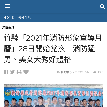
T
o
g
HOME
知性生活
g
l
知性生活
e
竹縣「2021年消防形象宣導月
n
a
曆」28日開始兌換 消防猛
v
i
男、美女大秀好體格
g
a
t
i
By
新聞中心
-
2020/11/26
1390
o
n