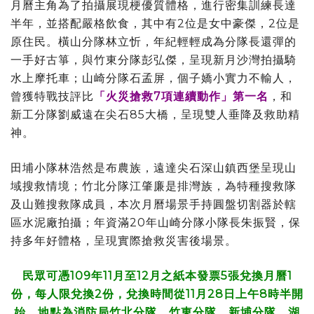
月曆主角為了拍攝展現梗優質體格，進行密集訓練長達
半年，並搭配嚴格飲食，其中有2位是女中豪傑，2位是
原住民。橫山分隊林立忻，年紀輕輕成為分隊長還彈的
一手好古箏，與竹東分隊彭弘傑，呈現新月沙灣拍攝騎
水上摩托車；山崎分隊石孟屏，個子嬌小實力不輸人，
曾獲特戰技評比
「火災搶救7項連續動作」第一名
，和
新工分隊劉威遠在尖石85大橋，呈現雙人垂降及救助精
神。
田埔小隊林浩然是布農族，遠達尖石深山鎮西堡呈現山
域搜救情境；竹北分隊江肇廉是排灣族，為特種搜救隊
及山難搜救隊成員，本次月曆場景手持圓盤切割器於轄
區水泥廠拍攝；年資滿20年山崎分隊小隊長朱振賢，保
持多年好體格，呈現實際搶救災害後場景。
民眾可憑109年11月至12月之紙本發票5張兌換月曆1
份，每人限兌換2份，兌換時間從11月28日上午8時半開
始，地點為消防局竹北分隊、竹東分隊、新埔分隊、湖