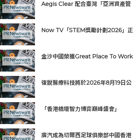
Aegis Clear 配合臺灣「亞洲資產管
理中心」政策
Now TV「STEM獎勵計劃2026」正
式開始｜獲長隆度假區全力支持 推出
《主題樂園有趣科學大探索》第二季
及「長隆小科學家大獎」
金沙中國榮獲Great Place To Work
認證™
復銳醫療科技將於2026年8月19日公
佈2026年中期業績
「香港橋壇智力博弈巔峰盛會」
廣汽成為切爾西足球俱樂部中國香港