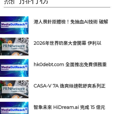
港人畏針拒體檢！免抽血AI技術 破解
大眾「避檢」困局，20分鐘一次過測
出全身慢性炎症
2026年世界奶業大會開幕 伊利以
「價值共生、和合與共」擘畫全球奶
業新局
hk0debt.com 全面推出免費債務重
組資訊平台 助港人比較 IVA、DRP
與破產方案
CASA-V 7A 逸爽絲速乾舒爽系列正
式上市
智象未來 HiDream.ai 完成 15 億元
人民幣 C 輪融資