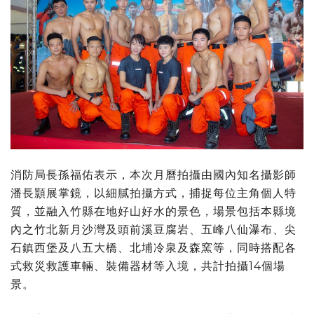
消防局長孫福佑表示，本次月曆拍攝由國內知名攝影師
潘長顥展掌鏡，以細膩拍攝方式，捕捉每位主角個人特
質，並融入竹縣在地好山好水的景色，場景包括本縣境
內之竹北新月沙灣及頭前溪豆腐岩、五峰八仙瀑布、尖
石鎮西堡及八五大橋、北埔冷泉及森窯等，同時搭配各
式救災救護車輛、裝備器材等入境，共計拍攝14個場
景。