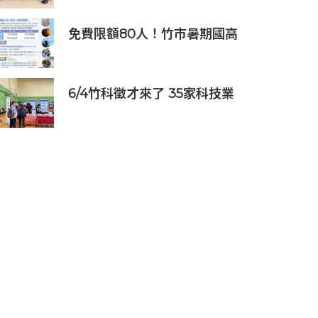
業邁向淨零碳排
免費限額80人！竹市暑期國高
中生消防體驗營6/8開放報名
6/4竹科徵才來了 35家科技業
齊聚新竹開門迎新鮮人