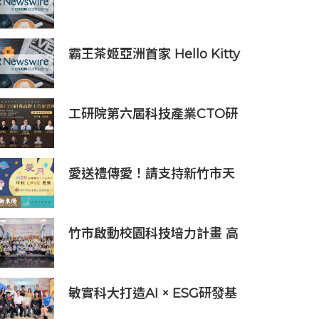
iPhone 16配件系列
霸王茶姬亞洲首家 Hello Kitty
主題超級茶倉登陸灣仔
工研院第六屆科技產業CTO研
發高階主管班開放報名 匯聚
業界頂尖專家傳授專業秘訣
愛送禮傳愛！請支持新竹市天
主教仁愛基金會2026中秋義賣
竹市啟動校園科技培力計畫 高
虹安市長：半導體與無人機課
程培育未來科技人才
敏實科大打造AI × ESG研發基
地 啟用AI能源研發中心 助企