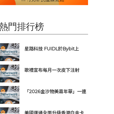
熱門排行榜
星路科技 FUIDL於Bybit上
架，亞洲首個RWA全流程閉環
生態落地
歌禮宣布每月一次皮下注射
GLP-1R/GIPR/GCGR三靶點激
動劑多肽ASC37在飲食誘導肥
胖小鼠模型中展現出優越的減
「2026金沙物美嘉年華」一連
重效果
四天吸引近160,000人次入場
美國運通全面升級香港白金卡