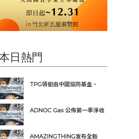
本日熱門
TPG領銜由中國協同基金、
Trail組成的財團投資APM
Monaco
ADNOC Gas 公佈第一季淨收
入 12.7 億美元，較去年同期成
長 7%，大幅超越市場預期
AMAZINGTHING发布全新