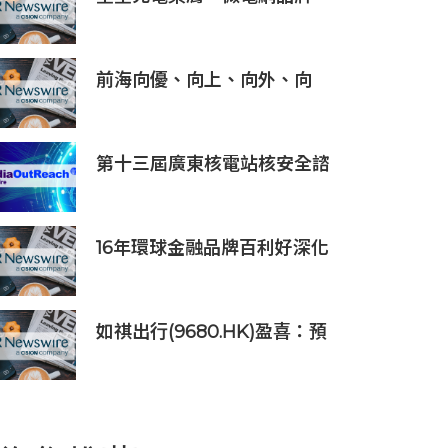
TOP1」，定義全球微電網產業
新高度
前海向優、向上、向外、向
新、向港、向強，上半年發展
更加生機勃勃
第十三屆廣東核電站核安全諮
詢委員會第二次會議召開
16年環球金融品牌百利好深化
在地承諾，多維落實ESG藍圖
如祺出行(9680.HK)盈喜：預
計2026上半年收入約39億
元，同比增長132.6%