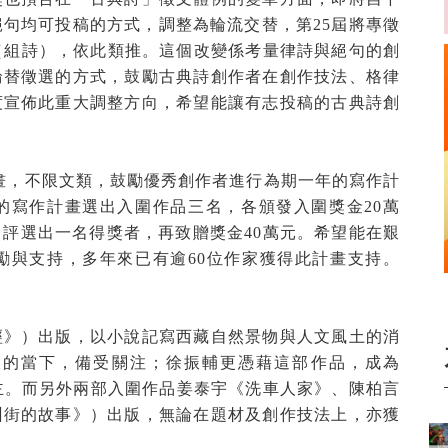
絕句均可投稿的方式，調整為輪流交替，第
25
屆將專徵
（組詩），依此類推。這個改變係考量律詩與絕句的創
輪替徵選的方式，鼓勵古典詩創作者在創作技法、格律
度宣佈此重大調整方向，希望能讓有志投稿的古典詩創
畫，不限文類，鼓勵優秀創作者進行為期一年的寫作計
的寫作計畫選出入圍作品三名，各頒發入圍獎金
20
萬
中評選出一名得獎者，再致贈獎金
40
萬元。希望能在艱
勵與支持，多年來已有逾
60
位作家獲得此計畫支持。
經》）出版，以小說記寫西藏自然景物與人文風土的消
壞的當下，備受關注；徐振輔更憑藉這部作品，成為
主。而另外兩部入圍作品姜泰宇《洗車人家》、陳柏言
州街的故事》）出版，無論在題材及創作技法上，亦獲