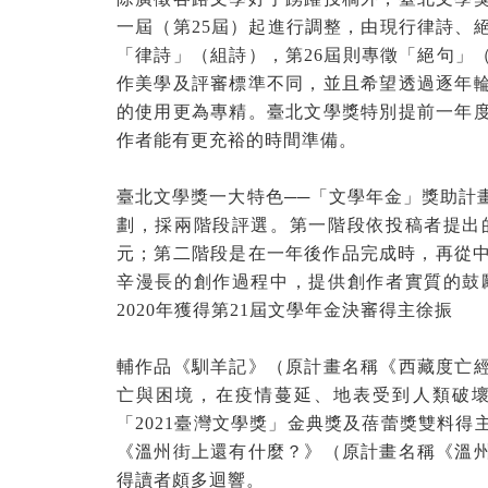
一屆（第
25
屆）起進行調整，由現行律詩、
「律詩」（組詩），第
26
屆則專徵「絕句」
作美學及評審標準不同，並且希望透過逐年
的使用更為專精。臺北文學獎特別提前一年
作者能有更充裕的時間準備。
臺北文學獎一大特色
──
「文學年金」獎助計
劃，採兩階段評選。第一階段依投稿者提出
元；第二階段是在一年後作品完成時，再從
辛漫長的創作過程中，提供創作者實質的鼓
2020
年獲得第
21
屆文學年金決審得主徐振
輔作品《馴羊記》（原計畫名稱《西藏度亡
亡與困境，在疫情蔓延、地表受到人類破
「
2021
臺灣文學獎」金典獎及蓓蕾獎雙料得
《溫州街上還有什麼？》（原計畫名稱《溫
得讀者頗多迴響。