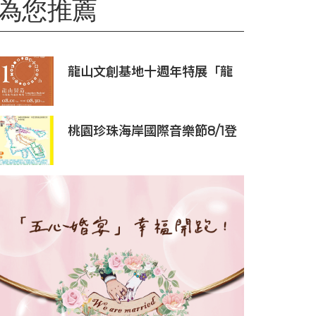
為您推薦
龍山文創基地十週年特展「龍
山製造10+」八月盛大展出
桃園珍珠海岸國際音樂節8/1登
場