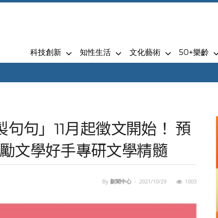
科技創新
知性生活
文化藝術
50+樂齡
製句句」11月起徵文開始！ 預
勵文學好手專研文學精髓
By
新聞中心
-
2021/10/29
1003