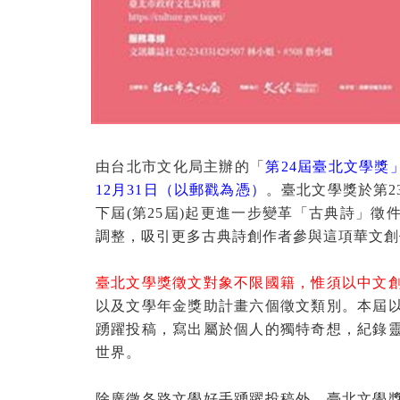
由台北市文化局主辦的「
第
24
屆臺北文學獎
12
月
31
日（以郵戳為憑）
。臺北文學獎於第
2
下屆
(
第
25
屆
)
起更進一步變革「古典詩」徵
調整，吸引更多古典詩創作者參與這項華文創
臺北文學獎徵文對象不限國籍，惟須以中文
以及文學年金獎助計畫六個徵文類別。本屆
踴躍投稿，寫出屬於個人的獨特奇想，紀錄
世界。
除廣徵各路文學好手踴躍投稿外，臺北文學