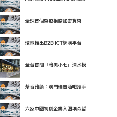
低耗、安全感、AI 功能
全球首個醫療捐贈加密貨幣
SDCOIN將在全球第五大交易
所BW.com上線
環電推出B2B ICT網購平台
HGC Marketplace
全台首間「暗黑小七」清水模
建築概念店！竹北新開幕。
茶香雅韻：澳門瑞吉酒吧攜手
Saicho 呈獻期間限定下午茶體
驗
六家中國初創企業入圍埃森哲
「2019亞太區金融科技創新實