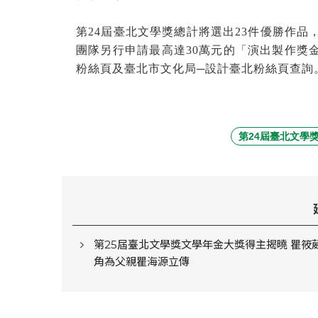
第
24
屆臺北文學獎總計將選出
23
件優勝作品
團隊另行申請最高達
30
萬元的「演出製作獎
粉絲頁及臺北市文化局
─
設計臺北粉絲頁查詢
第24屆臺北文學
第25屆臺北文學獎文學年金大獎得主揭曉 瞿筱
角為父親瞿海源立傳