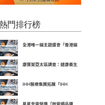
熱門排行榜
全港唯一貓主題盛會「香港貓
迷博覽會2026」今日開幕
康寶萊亞太區調查：健康養生
文化普及 五分之四消費者重視
整體健康
IHH醫療集團拓展「IHH
Catalyst」初創培育計劃至北
亞洲 加速醫療創新之臨床應用
星星充電榮膺「微電網品牌