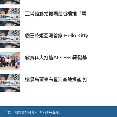
驗室」
亞博館夥拍機場蓮香樓推「票
尾優惠」
霸王茶姬亞洲首家 Hello Kitty
主題超級茶倉登陸灣仔
敏實科大打造AI × ESG研發基
地 啟用AI能源研發中心 助企
業邁向淨零碳排
遠景烏蘭察布星河基地投產 打
造吉瓦級AI基礎設施新模式
文、生活、消費等知性及生活的精神食糧。