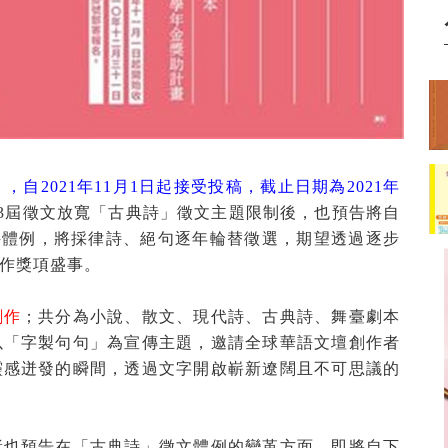
」，自
2021
年
11
月
1
日起接受投稿，截止日期為
2021
年
3
屆徵文放寬「古典詩」徵文主題限制後，也預告將自
件體例，將採律詩、絕句逐年輪替徵選，期望透過逐步
作獎項盛事。
創作
；共分為小說、散文、現代詩、古典詩、舞臺劇本
以「字製句句」為宣傳主題，邀請全球華語文壇創作者
靈感迸發的瞬間，透過文字開啟嶄新遼闊且不可思議的
獎也預告在「古典詩」徵文體例的變革方面，即將自下