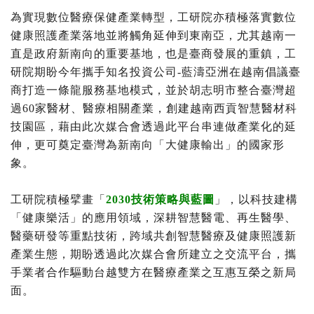
為實現數位醫療保健產業轉型，工研院亦積極落實數位
健康照護產業落地並將觸角延伸到東南亞，尤其越南一
直是政府新南向的重要基地，也是臺商發展的重鎮，工
研院期盼今年攜手知名投資公司-藍濤亞洲在越南倡議臺
商打造一條龍服務基地模式，並於胡志明市整合臺灣超
過60家醫材、醫療相關產業，創建越南西貢智慧醫材科
技園區，藉由此次媒合會透過此平台串連做產業化的延
伸，更可奠定臺灣為新南向「大健康輸出」的國家形
象。
工研院積極擘畫「
2030技術策略與藍圖
」，以科技建構
「健康樂活」的應用領域，深耕智慧醫電、再生醫學、
醫藥研發等重點技術，跨域共創智慧醫療及健康照護新
產業生態，期盼透過此次媒合會所建立之交流平台，攜
手業者合作驅動台越雙方在醫療產業之互惠互榮之新局
面。