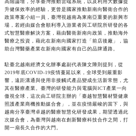
高階論壇，分享臺灣推動雲端系統，以及利用大數據提
升健保效率的經驗，更曾是國家推動新南向醫衛合作的
政策專案小組一員，臺灣視越南為東南亞重要的新興市
場，若經由媒合會順利導入游業者與工研院所研發的各
式智慧醫療解決方案，藉由醫衛新南向政策，推動海外
醫療之投資，藉此在新南向國家打造「前店後廠」，協
助台灣醫藥產業在新南向國家有自己的品牌通路。
駐臺北越南經濟文化辦事處副代表陳文陲則提到，從
2019年底COVID-19疫情蔓延以來，全球受到嚴重影
響，遠距溝通與使用非接觸式產品變成生活新常態，尤
其在醫療產業。臺灣的研發能力與電腦與ICT產業一向
傲視全球，這次由工研院主辦的「臺越智慧醫材暨健康
照護產業商機推動媒合會」，並在疫情嚴峻的當下，與
越南分享臺灣卓越的醫療智慧化研發成果，期望透過此
次媒合會，為臺灣與越南在創新醫療科技合作之間，打
開一扇長久合作的大門。