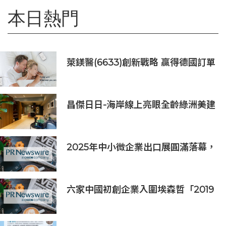
本日熱門
萊鎂醫(6633)創新戰略 贏得德國訂單
銷售
昌傑日日-海岸線上亮眼全齡綠洲美建
築
2025年中小微企業出口展圓滿落幕，
吸引逾63,000名參觀者，簽署9,060
萬美元出口合同
六家中國初創企業入圍埃森哲「2019
亞太區金融科技創新實驗室」