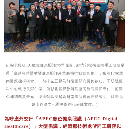
▲
為呼應APEC數位健康照護大型倡議，經濟部技術處攜手工研院舉
辦「臺越智慧醫材暨健康照護產業商機推動媒合會」，吸引17家越
南醫療機構與會。（前排左五起為前衛福部次長何啟功、工研院服
科中心執行長鄭仁傑、前彰化基督教醫院協同總院長郭守仁、藍濤
亞洲總裁黃齊元、後排螢幕左起為越南臺商總會長簡智明、駐臺北
越南經濟文化辦事處副代表陳文陲。)
為呼應外交部「APEC數位健康照護（APEC Digital
Healthcare）」大型倡議，經濟部技術處偕同工研院以