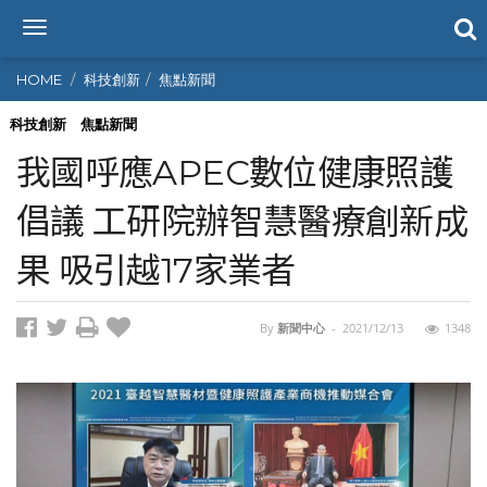
T
o
g
HOME
科技創新
焦點新聞
g
l
科技創新
焦點新聞
e
我國呼應APEC數位健康照護
n
a
倡議 工研院辦智慧醫療創新成
v
i
果 吸引越17家業者
g
a
t
i
By
新聞中心
-
2021/12/13
1348
o
n