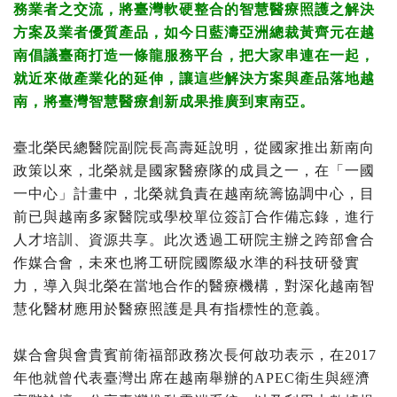
務業者之交流，將臺灣軟硬整合的智慧醫療照護之解決
方案及業者優質產品，如今日藍濤亞洲總裁黃齊元在越
南倡議臺商打造一條龍服務平台，把大家串連在一起，
就近來做產業化的延伸，讓這些解決方案與產品落地越
南，將臺灣智慧醫療創新成果推廣到東南亞。
臺北榮民總醫院副院長高壽延說明，從國家推出新南向
政策以來，北榮就是國家醫療隊的成員之一，在「一國
一中心」計畫中，北榮就負責在越南統籌協調中心，目
前已與越南多家醫院或學校單位簽訂合作備忘錄，進行
人才培訓、資源共享。此次透過工研院主辦之跨部會合
作媒合會，未來也將工研院國際級水準的科技研發實
力，導入與北榮在當地合作的醫療機構，對深化越南智
慧化醫材應用於醫療照護是具有指標性的意義。
媒合會與會貴賓前衛福部政務次長何啟功表示，在2017
年他就曾代表臺灣出席在越南舉辦的APEC衛生與經濟