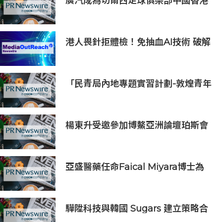
廣汽成為切爾西足球俱樂部中國香港
和馬來西亞季前巡迴賽官方合作夥伴
港人畏針拒體檢！免抽血AI技術 破解
大眾「避檢」困局，20分鐘一次過測
出全身慢性炎症
「民青局內地專題實習計劃-敦煌青年
實習計劃2026」圓滿結束
楊東升受邀參加博鰲亞洲論壇珀斯會
議，攜手推動全球礦業綠色轉型
亞盛醫藥任命Faical Miyara博士為
首席業務拓展官，任命Jim Ziegler
為首席商務運營官
驊陞科技與韓國 Sugars 建立策略合
作 攜手布局全球 AI Vision 與高速影