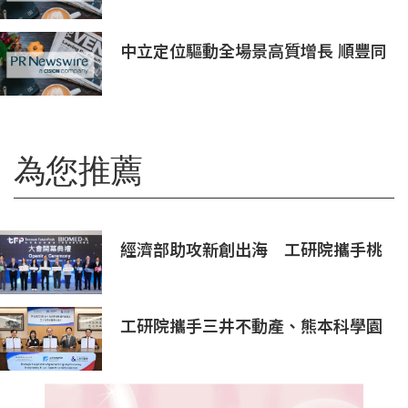
像互連市場
中立定位驅動全場景高質增長 順豐同
城（09699.HK）2026上半年業績預
喜
為您推薦
經濟部助攻新創出海 工研院攜手桃
園打造跨域創新平台 匯聚逾200家
新創、40家產業夥伴共拓全球商機
工研院攜手三井不動產、熊本科學園
區 助臺灣產業深化臺日技術合作 拓
展半導體供應鏈與應用市場商機