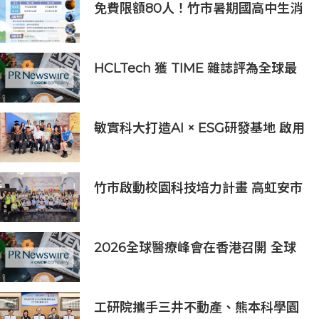
免費限額80人！竹市暑期國高中生消
防體驗營6/8開放報名
HCLTech 獲 TIME 雜誌評為全球最
具可持續發展表現的企業之一
敏實科大打造AI × ESG研發基地 啟用
AI能源研發中心 助企業邁向淨零碳
排
竹市啟動校園科技培力計畫 高虹安市
長：半導體與無人機課程培育未來科
技人才
2026全球醫療峰會在香港召開 全球
醫療健康力量共議：讓突破真正抵達
患者
工研院攜手三井不動產、熊本科學園