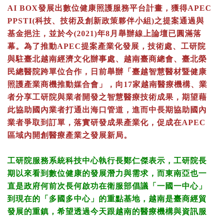
AI BOX發展出數位健康照護服務平台計畫，獲得APEC
PPSTI(科技、技術及創新政策夥伴小組)之提案通過與
基金挹注，並於今(2021)年8月舉辦線上論壇已圓滿落
幕。為了推動APEC提案產業化發展，技術處、工研院
與駐臺北越南經濟文化辦事處、越南臺商總會、臺北榮
民總醫院跨單位合作，日前舉辦「臺越智慧醫材暨健康
照護產業商機推動媒合會」，向17家越南醫療機構、業
者分享工研院與業者開發之智慧醫療技術成果，期望藉
此協助國內業者打通出海口管道，進而中長期協助國內
業者爭取到訂單，落實研發成果產業化，促成在APEC
區域內開創醫療產業之發展新局。
工研院服務系統科技中心執行長鄭仁傑表示，工研院長
期以來看到數位健康的發展潛力與需求，而東南亞也一
直是政府何前次長何啟功在衛服部倡議「一國一中心」
到現在的「多國多中心」的重點基地，越南是臺商經貿
發展的重鎮，希望透過今天跟越南的醫療機構與資訊服