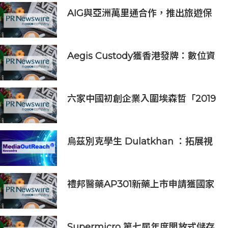
AIG與亞洲萬里通合作，推出旅遊保
險優惠
Aegis Custody獲香港發牌：數位資
產金融服務發展更進一步
六家中國初創企業入圍埃森哲「2019
亞太區金融科技創新實驗室」
烏茲別克學生 Dulatkhan ：拓展視
野，在香港中文大學擘劃未來
禮邦醫藥AP301新藥上市申請獲國家
藥監局受理
Supermicro 第七屆年度開放式儲存