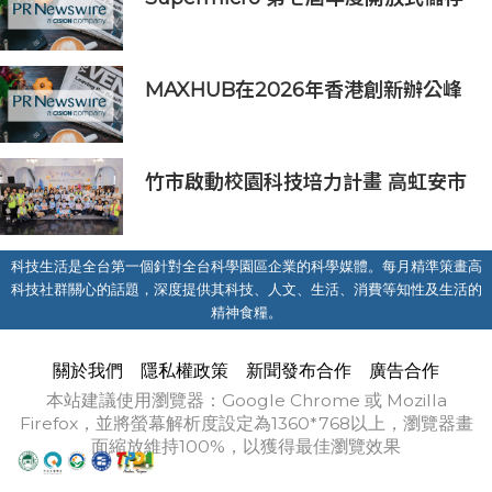
高峰會匯聚 21 間生態系統合作夥
伴，分享大規模部署企業級 AI 的實
用指南
MAXHUB在2026年香港創新辦公峰
會上展示綜合AI協作解決方案
竹市啟動校園科技培力計畫 高虹安市
長：半導體與無人機課程培育未來科
技人才
科技生活是全台第一個針對全台科學園區企業的科學媒體。每月精準策畫高
科技社群關心的話題，深度提供其科技、人文、生活、消費等知性及生活的
精神食糧。
關於我們
隱私權政策
新聞發布合作
廣告合作
本站建議使用瀏覽器：Google Chrome 或 Mozilla
Firefox，並將螢幕解析度設定為1360*768以上，瀏覽器畫
面縮放維持100%，以獲得最佳瀏覽效果