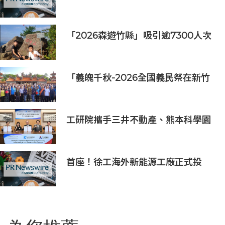
Refresh Rate 電競顯示器
「2026森遊竹縣」吸引逾7300人次
挑戰 宜蘭1家4口躋身前百名完登
「義魄千秋-2026全國義民祭在新竹
縣」恭迎義民爺 義民祭典正式登場
工研院攜手三井不動產、熊本科學園
區 助臺灣產業深化臺日技術合作 拓
展半導體供應鏈與應用市場商機
首座！徐工海外新能源工廠正式投
產，打造中印尼合作新標桿