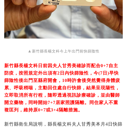
▲
新竹縣長楊文科今上午出門前快篩陰性
新竹縣長楊文科日前因夫人甘秀美確診而配合0+7自主
防疫，按照規定外出須有2日內快篩陰性，今(7日)早快
篩陰性後出門至縣府開會，10時許會後突然覺得身體疲
累、呼吸稍喘，主動回住處自行快篩，結果呈現陽性，
立即取消所有行程，隨即透過視訊診療確診，並由醫師
開立藥物，同時開始7+7居家照護隔離。同住家人不重
複匡列，維持原0+7或3+4隔離措施。
新竹縣衛生局說明，縣長楊文科夫人甘秀美本月4日快篩