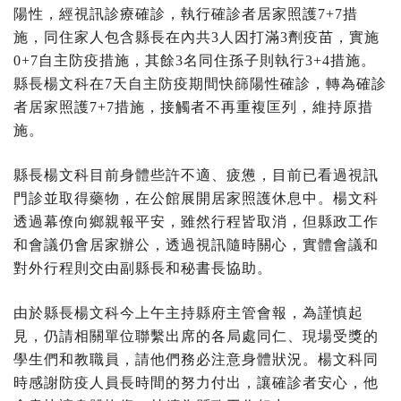
陽性，經視訊診療確診，執行確診者居家照護7+7措
施，同住家人包含縣長在內共3人因打滿3劑疫苗，實施
0+7自主防疫措施，其餘3名同住孫子則執行3+4措施。
縣長楊文科在7天自主防疫期間快篩陽性確診，轉為確診
者居家照護7+7措施，接觸者不再重複匡列，維持原措
施。
縣長楊文科目前身體些許不適、疲憊，目前已看過視訊
門診並取得藥物，在公館展開居家照護休息中。楊文科
透過幕僚向鄉親報平安，雖然行程皆取消，但縣政工作
和會議仍會居家辦公，透過視訊隨時關心，實體會議和
對外行程則交由副縣長和秘書長協助。
由於縣長楊文科今上午主持縣府主管會報，為謹慎起
見，仍請相關單位聯繫出席的各局處同仁、現場受獎的
學生們和教職員，請他們務必注意身體狀況。楊文科同
時感謝防疫人員長時間的努力付出，讓確診者安心，他