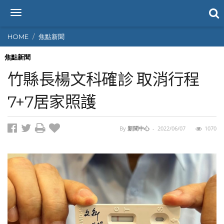
T
o
g
HOME
焦點新聞
g
l
焦點新聞
e
竹縣長楊文科確診 取消行程
n
a
7+7居家照護
v
i
g
By
新聞中心
-
2022/06/07
1070
a
t
i
o
n