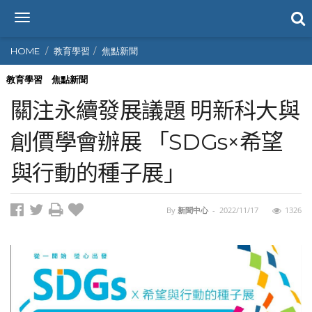
T
o
g
HOME
教育學習
焦點新聞
g
l
教育學習
焦點新聞
e
關注永續發展議題 明新科大與
n
a
創價學會辦展 「SDGs×希望
v
i
與行動的種子展」
g
a
t
i
By
新聞中心
-
2022/11/17
1326
o
n