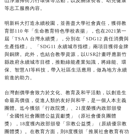
山淨灘掃街力行環保等活動，以及關懷長者、幼兒健康
等志工服務內容。
明新科大打造永續校園，並善盡大學社會責任，獲得教
育部110 年「生命教育特色學校表揚」，也在2021第一
屆「TSAA 台灣永續獎」，分別在「SDG12 責任消費與
生產指標」、「SDG11 永續城市指標」兩項目獲得金牌
與銅牌。此外，也結合教學資源，以USR計畫呼應新竹
縣政府永續城市目標，推動綠能產業知識，將綠能、環
保、智慧AI等科技，帶入社區生活應用，做為地方永續
前進的助力。
台灣創價學會致力於文化、教育及和平活動，以創造生
命最高價值，促進人類的友好與和平，是一個人本主義
團體。迄今獲頒「行政院獎」、21度榮獲內政部頒發
「全國性社會團體公益貢獻獎」（原社會優良團體
獎），18度獲內政部頒發「宗教公益獎」（原績優宗教
團體獎）。在教育方面，則8度獲頒「推展社會教育有功