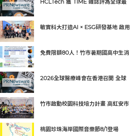
HCLTech 獲 TIME 雜誌評為全球最
具可持續發展表現的企業之一
敏實科大打造AI × ESG研發基地 啟用
AI能源研發中心 助企業邁向淨零碳
排
免費限額80人！竹市暑期國高中生消
防體驗營6/8開放報名
2026全球醫療峰會在香港召開 全球
醫療健康力量共議：讓突破真正抵達
患者
竹市啟動校園科技培力計畫 高虹安市
長：半導體與無人機課程培育未來科
技人才
桃園珍珠海岸國際音樂節8/1登場