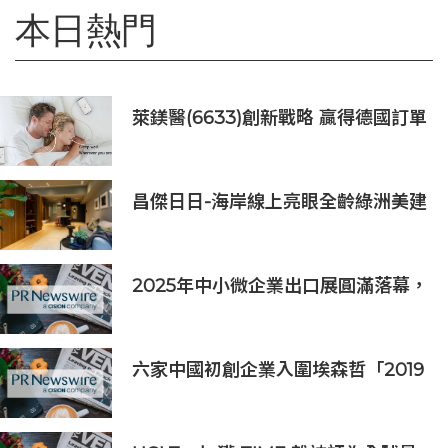
本日熱門
萊鎂醫(6633)創新戰略 贏得德國訂單
銷售
昌傑日日-海岸線上亮眼全齡綠洲美建
築
2025年中小微企業出口展圓滿落幕，
吸引逾63,000名參觀者，簽署9,060
萬美元出口合同
六家中國初創企業入圍埃森哲「2019
亞太區金融科技創新實驗室」