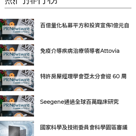
百億量化私募平方和投資宣佈1億元自
購，7月以來已有25家私募出手
免疫介導疾病治療領導者Attovia
Therapeutics成功登陸納斯達克
特許房屋經理學會亞太分會迎 60 周
年里程碑
Seegene通過全球百萬臨床研究
(GMCS)提出全面的生殖道感染檢測
方案‌
國家科學及技術委員會科學園區審議
會第34次會議核准投資案