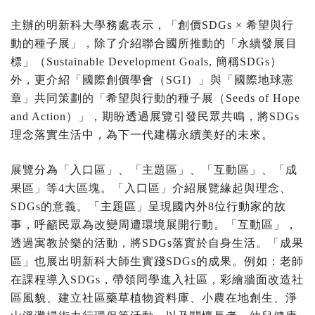
主辦的明新科大學務處表示，「創價SDGs × 希望與行
動的種子展」，除了介紹聯合國所推動的「永續發展目
標」（Sustainable Development Goals, 簡稱SDGs）
外，更介紹「國際創價學會（SGI）」與「國際地球憲
章」共同策劃的「希望與行動的種子展（Seeds of Hope
and Action）」，期盼透過展覽引發民眾共鳴，將SDGs
理念落實生活中，為下一代建構永續美好的未來。
展覽分為「入口區」、「主題區」、「互動區」、「成
果區」等4大區塊。「入口區」介紹展覽緣起與理念、
SDGs的意義。「主題區」呈現國內外8位行動家的故
事，呼籲民眾為改變周遭環境展開行動。「互動區」，
透過寓教於樂的活動，將SDGs落實於自身生活。「成果
區」也展出明新科大師生實踐SDGs的成果。例如：老師
在課程導入SDGs，帶領同學進入社區，彩繪牆面改造社
區風貌、建立社區藥草植物資料庫、小農在地創生、淨