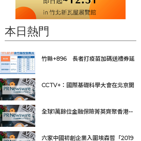
本日熱門
竹縣+896 長者打疫苗加碼送禮券延
長至7月底
CCTV+：國際基礎科學大會在北京開
幕
全球1萬餘位金融保險菁英齊聚香港--
--第十六屆世界華人保險大會暨2026
國際龍獎IDA年會盛大舉辦
六家中國初創企業入圍埃森哲「2019