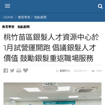
T
o
g
HOME
教育學習
焦點新聞
g
l
教育學習
焦點新聞
e
桃竹苗區銀髮人才資源中心於
n
a
1月試營運開跑 倡議銀髮人才
v
i
價值 鼓勵銀髮重返職場服務
g
a
t
i
By
新聞中心
-
2023/01/17
1584
o
n