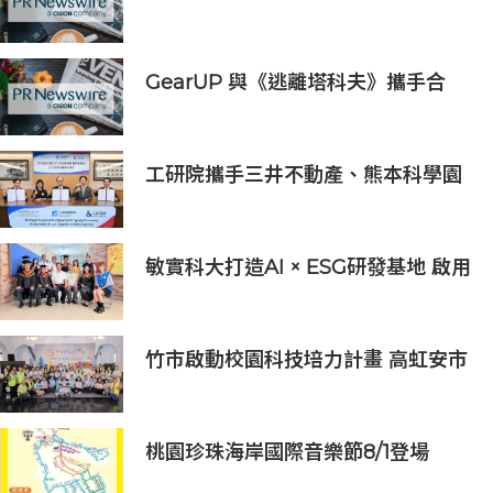
亞太區金融科技創新實驗室」
GearUP 與《逃離塔科夫》攜手合
作，提升新賽季線上遊戲體驗
工研院攜手三井不動產、熊本科學園
區 助臺灣產業深化臺日技術合作 拓
展半導體供應鏈與應用市場商機
敏實科大打造AI × ESG研發基地 啟用
AI能源研發中心 助企業邁向淨零碳
排
竹市啟動校園科技培力計畫 高虹安市
長：半導體與無人機課程培育未來科
技人才
桃園珍珠海岸國際音樂節8/1登場