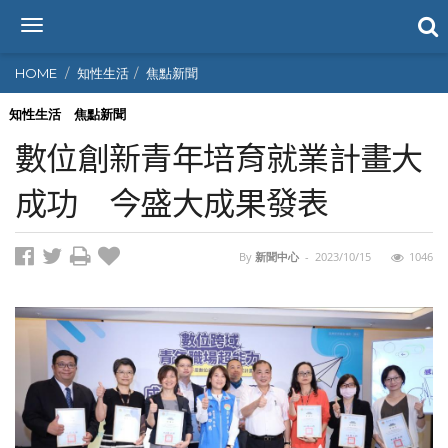
T
o
g
HOME
知性生活
焦點新聞
g
l
知性生活
焦點新聞
e
數位創新青年培育就業計畫大
n
a
成功 今盛大成果發表
v
i
g
By
新聞中心
-
2023/10/15
1046
a
t
i
o
n