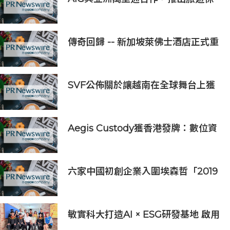
險優惠
傳奇回歸 -- 新加坡萊佛士酒店正式重
新開業
SVF公佈關於讓越南在全球舞台上獲
得一席之地的宏大願景
Aegis Custody獲香港發牌：數位資
產金融服務發展更進一步
六家中國初創企業入圍埃森哲「2019
亞太區金融科技創新實驗室」
敏實科大打造AI × ESG研發基地 啟用
AI能源研發中心 助企業邁向淨零碳