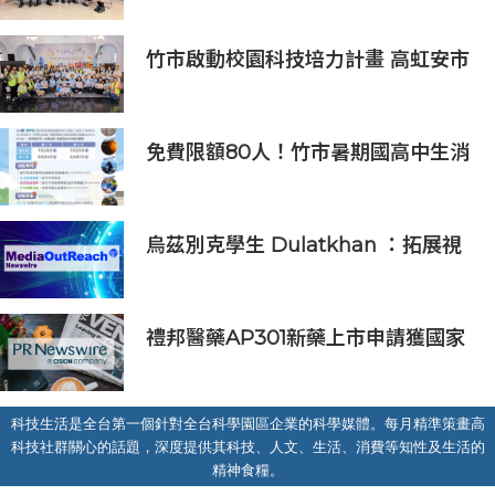
排
竹市啟動校園科技培力計畫 高虹安市
長：半導體與無人機課程培育未來科
技人才
免費限額80人！竹市暑期國高中生消
防體驗營6/8開放報名
烏茲別克學生 Dulatkhan ：拓展視
野，在香港中文大學擘劃未來
禮邦醫藥AP301新藥上市申請獲國家
藥監局受理
科技生活是全台第一個針對全台科學園區企業的科學媒體。每月精準策畫高
科技社群關心的話題，深度提供其科技、人文、生活、消費等知性及生活的
精神食糧。