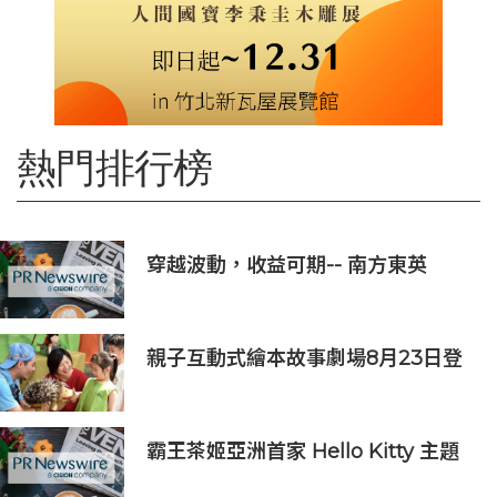
熱門排行榜
穿越波動，收益可期-- 南方東英
KOSPI 200備兌認購期權主動型ETF
(3537.HK) 明日於香港交易所上市
親子互動式繪本故事劇場8月23日登
場 下周一開放線上報名
霸王茶姬亞洲首家 Hello Kitty 主題
超級茶倉登陸灣仔