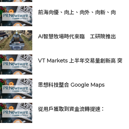
前海向優、向上、向外、向新、向
港、向強，上半年發展更加生機勃勃
AI智慧牧場時代來臨 工研院推出
「畜牧場保全機器人」守護農場安全
VT Markets 上半年交易量創新高 突
破 8 萬億美元
思想科技整合 Google Maps
Platform 與 Geotab 車聯網：助物
流業 60 秒極速排單、削減 25% 車隊
營運成本
從用戶獲取到資金流轉提速：
PhotonPay攜新一代金融操作系統
亮相ChinaJoy 2026